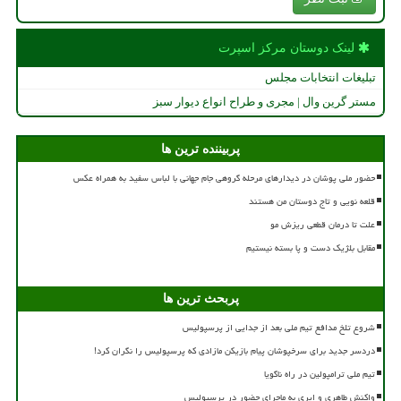
لینک دوستان مركز اسپرت
تبلیغات انتخابات مجلس
مستر گرین وال | مجری و طراح انواع دیوار سبز
پربیننده ترین ها
حضور ملی پوشان در دیدارهای مرحله گروهی جام جهانی با لباس سفید به همراه عکس
قلعه نویی و تاج دوستان من هستند
علت تا درمان قطعی ریزش مو
مقابل بلژیک دست و پا بسته نیستیم
پربحث ترین ها
شروع تلخ مدافع تیم ملی بعد از جدایی از پرسپولیس
دردسر جدید برای سرخپوشان پیام بازیکن مازادی که پرسپولیس را نگران کرد!
تیم ملی ترامپولین در راه ناگویا
واکنش طاهری و ایری به ماجرای حضور در پرسپولیس