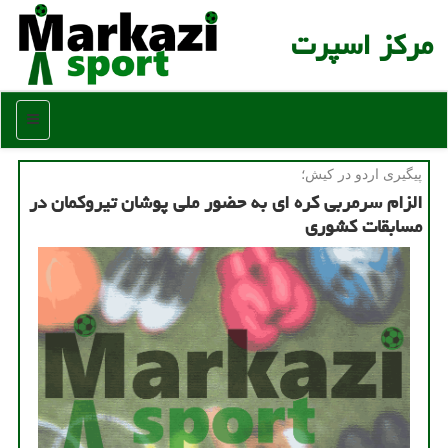
مركز اسپرت
منو
پیگیری اردو در كیش؛
الزام سرمربی کره ای به حضور ملی پوشان تیروکمان در
مسابقات کشوری