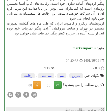
پیگیر اردوهای آماده سازی خود است. رقابت های کاپ آسیا نخستین
رویدادی است که کمانداران ملی پوش ایران با هدایت این مربی کره
ای در آن شرکت خواهند داشت. این رقابت ها اسفندماه به میزبانی
چین تایپه انجام می شود.
اردونشینان ریکرو و کامپوند ایران که طی ماه های گذشته بصورت
مستمر در تهران و سایت تیروکمان آزادی پیگیر تمرینات خود بوده
اند، از شنبه آینده در جزیره کیش پیگیر تمرینات شان خواهند بود.
منبع:
markazisport.ir
1401/10/15
20:42:33
938
5
/
0.0
تگهای خبر:
تمرین
,
تیم
,
تیم ملی
,
رقابت
این مطلب را می پسندید؟
(0)
(0)
X
تازه ترین مطالب مرتبط