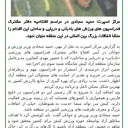
مرکز اسپرت: حمید سجادی در مراسم افتتاحیه دفتر مشترک
فدراسیون های ورزش های بادبانی و دریایی و ساحلی این اقدام را
منشا اتفاقات بزرگ بین المللی در این منطقه عنوان نمود.
به گزارش مرکز اسپرت به نقل از مهر، حمید سجادی وزیر
ورزش
و
جوانان در آیین افتتاح دفاتر مشترک فدراسیون های ورزشی
«بادبانی» و «دریایی و ساحلی» که با حضور مهدی کشاورز مدیرعامل
سازمان منطقه آزاد کیش شامگاه شنبه سوم دی اجرا شد.
ضمن ابراز خرسندی از استقرار دو فدراسیون مهم و پرطرفدار
ورزشی در جزیره و تقدیر از حمایت های مسئولان این منطقه آزاد
اظهار داشت: مدت زیادی برای بهره گیری از منابع باارزش کشور به
بهترین شکل ممکن تامل و برنامه ریزی کردیم.
وی اضافه کرد: با شروع به کار رسمی این دو فدراسیون در خلیج
فارس و همجواری با کشورهای همسایه که در زمینه ورزش فعالیت
دارند، کیش می تواند منشا خدمت به هموطنان، خیلی از اتفاقات
بزرگ و معرف ظرفیت های ورزشی کشور در منطقه باشد.
حمید سجادی وزیر ورزش و جوانان گفت: باید کوشش کرد تا اهداف
مناطق آزاد بواسطه حوزه ورزش کیش برای کشور محقق شود و
شاهد درخشش این منطقه آزاد باشیم تا کارهای بزرگ در این خاک