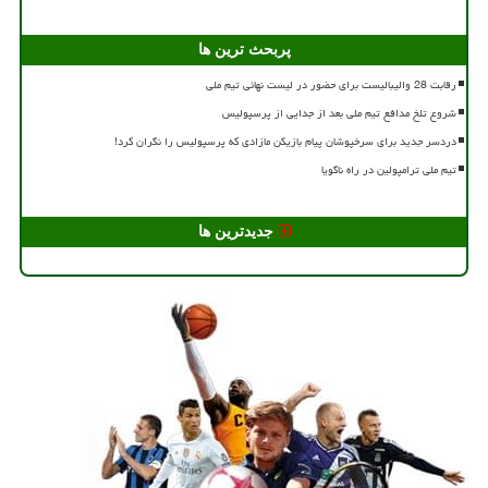
پربحث ترین ها
رقابت 28 والیبالیست برای حضور در لیست نهائی تیم ملی
شروع تلخ مدافع تیم ملی بعد از جدایی از پرسپولیس
دردسر جدید برای سرخپوشان پیام بازیکن مازادی که پرسپولیس را نگران کرد!
تیم ملی ترامپولین در راه ناگویا
جدیدترین ها