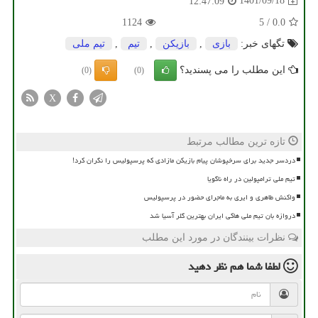
1401/09/18
12:47:09
1124
5
/
0.0
تگهای خبر:
بازی
,
بازیكن
,
تیم
,
تیم ملی
این مطلب را می پسندید؟
(0)
(0)
X
تازه ترین مطالب مرتبط
دردسر جدید برای سرخپوشان پیام بازیکن مازادی که پرسپولیس را نگران کرد!
تیم ملی ترامپولین در راه ناگویا
واکنش طاهری و ایری به ماجرای حضور در پرسپولیس
دروازه بان تیم ملی هاکی ایران بهترین گلر آسیا شد
نظرات بینندگان در مورد این مطلب
لطفا شما هم
نظر دهید