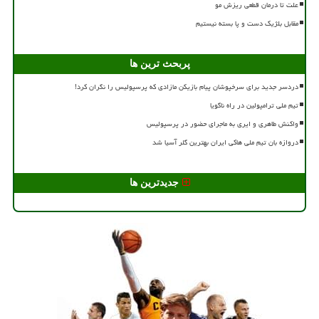
علت تا درمان قطعی ریزش مو
مقابل بلژیک دست و پا بسته نیستیم
پربحث ترین ها
دردسر جدید برای سرخپوشان پیام بازیکن مازادی که پرسپولیس را نگران کرد!
تیم ملی ترامپولین در راه ناگویا
واکنش طاهری و ایری به ماجرای حضور در پرسپولیس
دروازه بان تیم ملی هاکی ایران بهترین گلر آسیا شد
جدیدترین ها