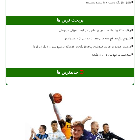
مقابل بلژیک دست و پا بسته نیستیم
پربحث ترین ها
رقابت 28 والیبالیست برای حضور در لیست نهائی تیم ملی
شروع تلخ مدافع تیم ملی بعد از جدایی از پرسپولیس
دردسر جدید برای سرخپوشان پیام بازیکن مازادی که پرسپولیس را نگران کرد!
تیم ملی ترامپولین در راه ناگویا
جدیدترین ها