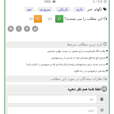
1066
5
/
0.0
تگهای خبر:
بازی
,
بازیكن
,
پیروزی
,
تیم
این مطلب را می پسندید؟
(0)
(0)
X
تازه ترین مطالب مرتبط
رقابت 28 والیبالیست برای حضور در لیست نهائی تیم ملی
شروع تلخ مدافع تیم ملی بعد از جدایی از پرسپولیس
دردسر جدید برای سرخپوشان پیام بازیکن مازادی که پرسپولیس را نگران کرد!
تیم ملی ترامپولین در راه ناگویا
نظرات بینندگان در مورد این مطلب
لطفا شما هم
نظر دهید