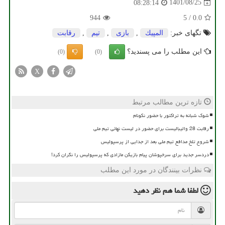
1401/08/25
08:28:14
944
5
/
0.0
تگهای خبر:
المپیك
,
بازی
,
تیم
,
رقابت
این مطلب را می پسندید؟
(0)
(0)
X
تازه ترین مطالب مرتبط
شوک شبانه به تراکتور با حضور نکونام
رقابت 28 والیبالیست برای حضور در لیست نهائی تیم ملی
شروع تلخ مدافع تیم ملی بعد از جدایی از پرسپولیس
دردسر جدید برای سرخپوشان پیام بازیکن مازادی که پرسپولیس را نگران کرد!
نظرات بینندگان در مورد این مطلب
لطفا شما هم
نظر دهید