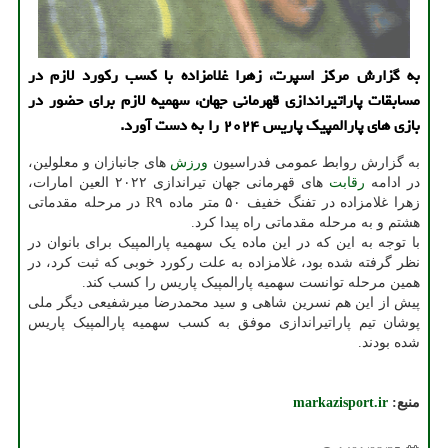
به گزارش مرکز اسپرت، زهرا غلامزاده با کسب رکورد لازم در
مسابقات پاراتیراندازی قهرمانی جهان، سهمیه لازم برای حضور در
بازی های پارالمپیک پاریس ۲۰۲۴ را به دست آورد.
به گزارش روابط عمومی فدراسیون
ورزش
های جانبازان و معلولین،
در ادامه
رقابت
های قهرمانی جهان تیراندازی ۲۰۲۲ العین امارات،
زهرا غلامزاده در تفنگ خفیف ۵۰ متر ماده R۹ در مرحله مقدماتی
هشتم و به مرحله مقدماتی راه پیدا کرد.
با توجه به این که در این ماده یک سهمیه پارالمپیک برای بانوان در
نظر گرفته شده بود، غلامزاده به علت رکورد خوبی که ثبت کرد، در
همین مرحله توانست سهمیه پارالمپیک پاریس را کسب کند.
پیش از این هم نسرین شاهی و سید محمدرضا میرشفیعی دیگر ملی
پوشان تیم پاراتیراندازی موفق به کسب سهمیه پارالمپیک پاریس
شده بودند.
منبع:
markazisport.ir