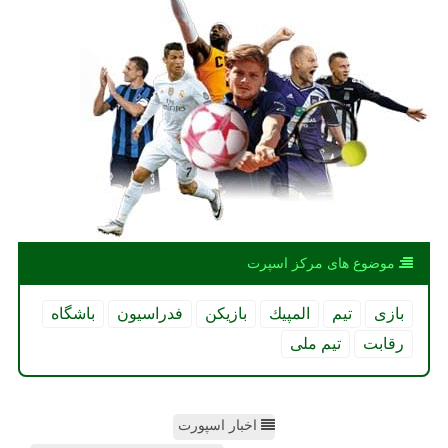
موضوع های مركز اسپرت
بازی
تیم
المپیك
بازیكن
فدراسیون
باشگاه
رقابت
تیم ملی
اخبار اسپورت