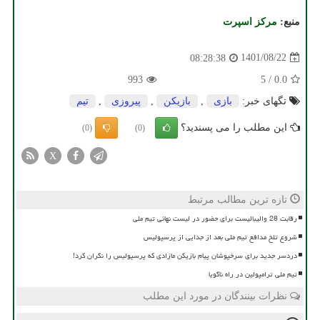
منبع:
مركز اسپرت
1401/08/22
08:28:38
993
5
/
0.0
تگهای خبر:
بازی
,
بازیكن
,
پیروزی
,
تیم
این مطلب را می پسندید؟
(0)
(0)
X
تازه ترین مطالب مرتبط
رقابت 28 والیبالیست برای حضور در لیست نهائی تیم ملی
شروع تلخ مدافع تیم ملی بعد از جدایی از پرسپولیس
دردسر جدید برای سرخپوشان پیام بازیکن مازادی که پرسپولیس را نگران کرد!
تیم ملی ترامپولین در راه ناگویا
نظرات بینندگان در مورد این مطلب