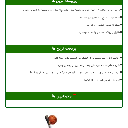
پربیننده ترین ها
حضور ملی پوشان در دیدارهای مرحله گروهی جام جهانی با لباس سفید به همراه عکس
قلعه نویی و تاج دوستان من هستند
علت تا درمان قطعی ریزش مو
مقابل بلژیک دست و پا بسته نیستیم
پربحث ترین ها
رقابت 28 والیبالیست برای حضور در لیست نهائی تیم ملی
شروع تلخ مدافع تیم ملی بعد از جدایی از پرسپولیس
دردسر جدید برای سرخپوشان پیام بازیکن مازادی که پرسپولیس را نگران کرد!
تیم ملی ترامپولین در راه ناگویا
جدیدترین ها