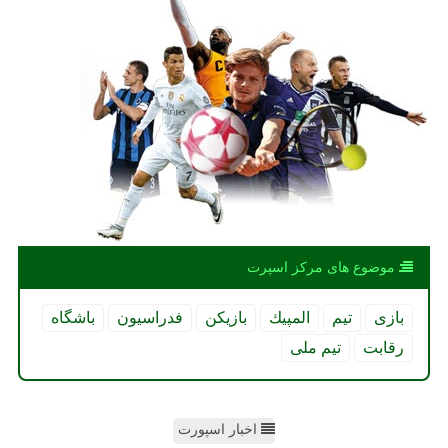
موضوع های مركز اسپرت
بازی
تیم
المپیك
بازیكن
فدراسیون
باشگاه
رقابت
تیم ملی
اخبار اسپورت