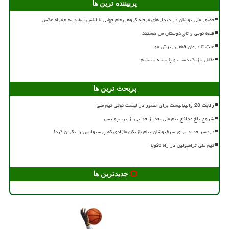
پربیننده ترین ها
حضور ملی پوشان در دیدارهای مرحله گروهی جام جهانی با لباس سفید به همراه عکس
قلعه نویی و تاج دوستان من هستند
علت تا درمان قطعی ریزش مو
مقابل بلژیک دست و پا بسته نیستیم
پربحث ترین ها
رقابت 28 والیبالیست برای حضور در لیست نهائی تیم ملی
شروع تلخ مدافع تیم ملی بعد از جدایی از پرسپولیس
دردسر جدید برای سرخپوشان پیام بازیکن مازادی که پرسپولیس را نگران کرد!
تیم ملی ترامپولین در راه ناگویا
جدیدترین ها