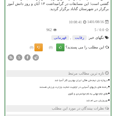
گفتنی است؛ این مسابقات در گرامیداشت ۱۳ آبان و روز دانش آموز
برگزار در شهرستان گناباد برگزار گردید.
1401/08/16
10:08:41
962
5
/
0.0
تگهای خبر:
رقابت
,
قهرمانی
این مطلب را می پسندید؟
(0)
(0)
X
تازه ترین مطالب مرتبط
دروازه بان تیم ملی هاکی ایران بهترین گلر آسیا شد
رشته های بازیهای آسیایی در اولویت حمایت وزارت ورزش هستند
طلای جام جهانی به نام جوانمردی و گلوی
نوروزیان سی ام شد
نظرات بینندگان در مورد این مطلب