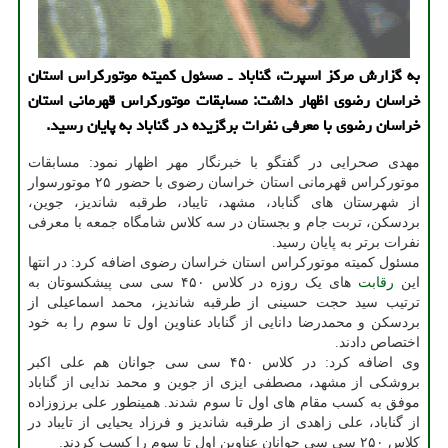
به گزارش مرکز اسپرت، گناباد ـ مسئول کمیته موتورکراس استان
خراسان رضوی اظهار داشت: مسابقات موتورکراس قهرمانی استان
خراسان رضوی با معرفی نفرات برگزیده در گناباد به پایان رسید.
مهدی صحرایی در گفتگو با خبرنگار مهر اظهار نمود: مسابقات
موتورکراس قهرمانی استان خراسان رضوی با حضور ۲۵ موتورسوار
از شهرستان های گناباد، مشهد، تایباد، طرقبه شاندیز، جوین،
بردسکن، تربت جام و بجستان در سه کلاس شامگاه جمعه با معرفی
نفرات برتر به پایان رسید.
مسئول کمیته موتورکراس استان خراسان رضوی اضافه کرد: در انتها
این
رقابت
های یک روزه در کلاس ۴۵۰ سی سی پیشکسوتان به
ترتیب سید حجت حسینی از طرقبه شاندیز، محمد اسماعیلی از
بردسکن و محمدرضا دانایی از گناباد عناوین اول تا سوم را به خود
اختصاص دادند.
وی اضافه کرد: در کلاس ۴۵۰ سی سی جوانان هم علی اکبر
بروشکی از مشهد، مصطفی ایزی از جوین و محمد ندایی از گناباد
موفق به کسب مقام های اول تا سوم شدند. همینطور علی برزوزاده
از گناباد، علی زاهدی از طرقبه شاندیز و فرزاد یحیایی از تایباد در
کلاس ۲۵۰ سی سی جوانان عناوین اول تا سوم را کسب کردند.