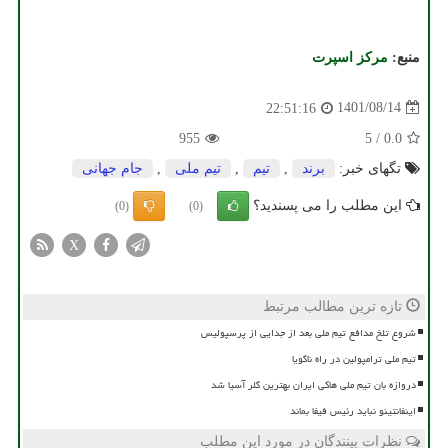
منبع:
مركز اسپرت
1401/08/14
22:51:16
955
5
/
0.0
تگهای خبر:
برند
,
تیم
,
تیم ملی
,
جام جهانی
این مطلب را می پسندید؟
(0)
(0)
X
تازه ترین مطالب مرتبط
شروع تلخ مدافع تیم ملی بعد از جدایی از پرسپولیس
تیم ملی ترامپولین در راه ناگویا
دروازه بان تیم ملی هاکی ایران بهترین گلر آسیا شد
اینفانتینو نباید رئیس فیفا بماند
نظرات بینندگان در مورد این مطلب