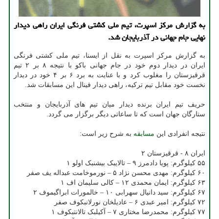
به گزارش مرکز اسپرت، تیم ملی کشتی فرنگی ایران راهی دیدار
نهایی جام جهانی در آذربایجان شد.
به گزارش مرکز اسپرت به نقل از ایسنا، تیم ملی کشتی فرنگی
ایران در دیدار دوم خود در جام جهانی باکو با نتیجه ۸ بر ۲ تیم
قرقیزستان را مغلوب کرد و با عنایت به برد ۶ بر ۴ خود در دیدار
نخست خود مقابل تیم ترکیه، راهی دیدار فینال این مسابقات شد.
حریف تیم ایران برنده دیدار میان تیم های آذربایجان و منتخب
ستارگان جهان است که تا ساعاتی دیگر برگزار می گردد.
نتیجه انفرادی این
مسابقه
به شرح زیر است:
ایران ۸ - قرقیزستان ۲
۵۵ کیلوگرم: پویا دادمرز ۹ – تالایبک بیشنبک اولو ۱
۶۰ کیلوگرم: مهدی محسن نژاد ۵ – نورموخامت عبداله یف صفر
۶۳ کیلوگرم: ایمان محمدی ۱۲ – کالی سلیمان اف ۱
۶۷ کیلوگرم: سید دانیال سهرابی ۱۰ – خالمورات ابراگیموف ۲
۷۲ کیلوگرم: امیر عبدی ۶ – عادیلخان نورلانبکوف صفر
۷۷ کیلوگرم: محمدرضا مختاری ۷ – آکیلبک تالانتبکوف ۱