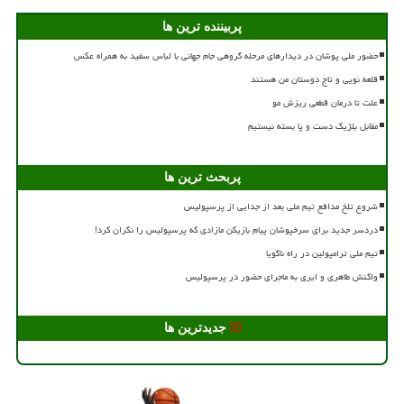
پربیننده ترین ها
حضور ملی پوشان در دیدارهای مرحله گروهی جام جهانی با لباس سفید به همراه عکس
قلعه نویی و تاج دوستان من هستند
علت تا درمان قطعی ریزش مو
مقابل بلژیک دست و پا بسته نیستیم
پربحث ترین ها
شروع تلخ مدافع تیم ملی بعد از جدایی از پرسپولیس
دردسر جدید برای سرخپوشان پیام بازیکن مازادی که پرسپولیس را نگران کرد!
تیم ملی ترامپولین در راه ناگویا
واکنش طاهری و ایری به ماجرای حضور در پرسپولیس
جدیدترین ها