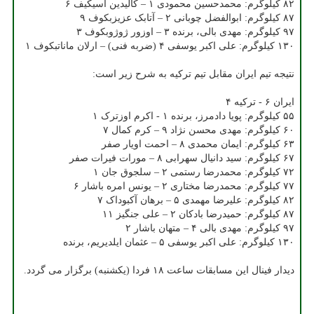
۸۲ کیلوگرم: محمدحسین محمودی ۱ – کالیدین آسیکیف ۶
۸۷ کیلوگرم: ابوالفضل چوبانی ۲ – آتابک عزیزبکوف ۹
۹۷ کیلوگرم: مهدی بالی، برنده ۳ – اوزور ژوژوبکوف ۳
۱۳۰ کیلوگرم: علی اکبر یوسفی ۴ (ضربه فنی) – ارلان ماناتبکوف ۱
نتیجه تیم ایران مقابل تیم ترکیه به شرح زیر است:
ایران ۶ - ترکیه ۴
۵۵ کیلوگرم: پویا دادمرز، برنده ۱ - اکرم اوزترک ۱
۶۰ کیلوگرم: مهدی محسن نژاد ۹ – کرم کمال ۷
۶۳ کیلوگرم: ایمان محمدی ۸ – احمت اویار صفر
۶۷ کیلوگرم: سید دانیال سهرابی ۸ – مورات فیرات صفر
۷۲ کیلوگرم: محمدرضا رستمی ۲ – سلجوق جان ۱
۷۷ کیلوگرم: محمدرضا مختاری ۲ – یونس امره باشار ۶
۸۲ کیلوگرم: علیرضا مهمدی ۵ – برهان آکبوداک ۷
۸۷ کیلوگرم: حمیدرضا بادکان ۲ – علی جنگیز ۱۱
۹۷ کیلوگرم: مهدی بالی ۴ – متهان باشار ۲
۱۳۰ کیلوگرم: علی اکبر یوسفی ۵ – عثمان ایلدیریم، برنده
دیدار فینال این مسابقات ساعت ۱۸ فردا (یکشنبه) برگزار می گردد.