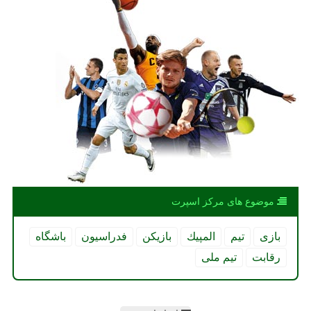
موضوع های مركز اسپرت
بازی
تیم
المپیك
بازیكن
فدراسیون
باشگاه
رقابت
تیم ملی