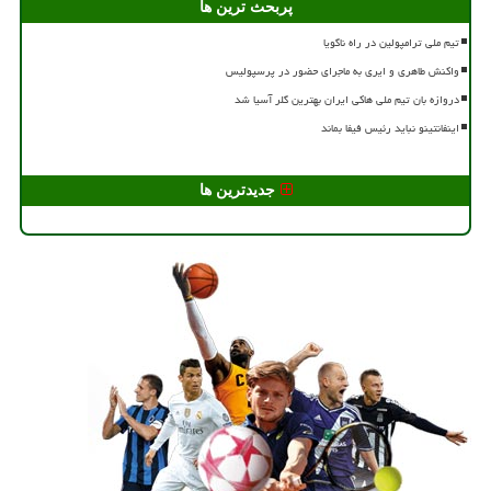
پربحث ترین ها
تیم ملی ترامپولین در راه ناگویا
واکنش طاهری و ایری به ماجرای حضور در پرسپولیس
دروازه بان تیم ملی هاکی ایران بهترین گلر آسیا شد
اینفانتینو نباید رئیس فیفا بماند
جدیدترین ها