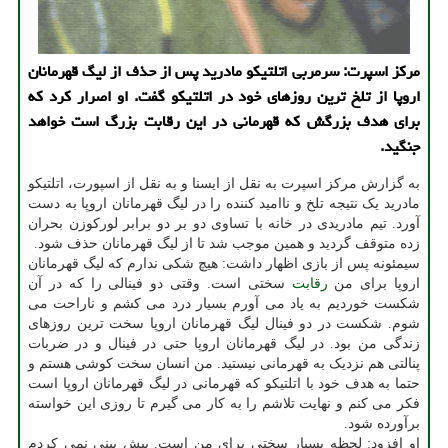
مرکز اسپرت: سرمربی اتلتیکو مادرید پس از حذف از لیگ قهرمانان
اروپا از تلخ ترین روزهای خود در اتلتیکو گفت. او اصرار کرد که
برای هدف بزرگش که قهرمانی در این رقابت بزرگ است خواهد
جنگید.
به گزارش مرکز اسپرت به نقل از ایسنا و به نقل از اسپورت، اتلتیکو
مادرید یک نتیجه تلخ و ناامید کننده را در لیگ قهرمانان اروپا به دست
آورد. تیم مادریدی در خانه با تساوی دو بر دو برابر لورکوزن بحران
زده متوقف گردید و همین موجب شد تا از لیگ قهرمانان حذف شود.
سیمئونه پس از بازی اظهار داشت: هیچ شکی ندارم که لیگ قهرمانان
اروپا برای من
رقابت
سختی است. وقتی دو فینالی را که در آن
شکست خوردیم به یاد می آورم بسیار درد می کشم و ناراحت می
شوم. شکست در دو فینال لیگ قهرمانان اروپا سخت ترین روزهای
زندگی من بود. در لیگ قهرمانان اروپا حتی در فینال و در ضربات
پنالتی هم نزدیک به قهرمانی نیستید. من انسان سخت کوشی هستم و
حتما به هدف خود با اتلتیکو که قهرمانی در لیگ قهرمانان اروپا است
فکر می کنم و نهایت تلاشم را به کار می گیرم تا روزی این خواسته
برآورده شود.
او افزود: لحظه بسیار سختی برای من است. پیش بینی نمی کردم