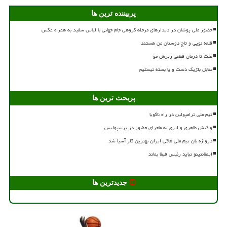
پربیننده ترین ها
حضور ملی پوشان در دیدارهای مرحله گروهی جام جهانی با لباس سفید به همراه عکس
قلعه نویی و تاج دوستان من هستند
علت تا درمان قطعی ریزش مو
مقابل بلژیک دست و پا بسته نیستیم
پربحث ترین ها
تیم ملی ترامپولین در راه ناگویا
واکنش طاهری و ایری به ماجرای حضور در پرسپولیس
دروازه بان تیم ملی هاکی ایران بهترین گلر آسیا شد
اینفانتینو نباید رئیس فیفا بماند
جدیدترین ها