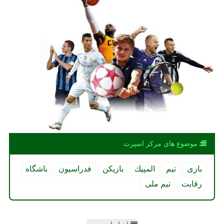
موضوع های مركز اسپرت
بازی
تیم
المپیك
بازیكن
فدراسیون
باشگاه
رقابت
تیم ملی