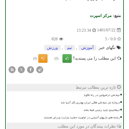
منبع:
مركز اسپرت
1401/07/22
13:23:34
828
5
/
0.0
تگهای خبر:
آموزش
,
تیم
,
ورزش
این مطلب را می پسندید؟
(0)
(0)
X
تازه ترین مطالب مرتبط
تیم ملی ترامپولین در راه ناگویا
دروازه بان تیم ملی هاکی ایران بهترین گلر آسیا شد
اینفانتینو نباید رئیس فیفا بماند
رشته های بازیهای آسیایی در اولویت حمایت وزارت ورزش هستند
نظرات بینندگان در مورد این مطلب