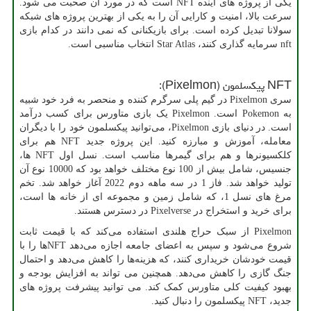
یکی از پروژه های آینده
NFT
است که در مورد آن صحبت می شود.
سرعت بالا، امنیت و کارایی آن را به یکی از بهترین پروژه های شبکه
سولانا تبدیل کرده است. برای بازیکنانی که نمی دانند در کدام بازی
nft
سرمایه گذاری کنند،
Star Atlas
انتخاب مناسبی است.
NFT
پیکسلمون (
Pixelmon
):
سری
Pixelmon
در گیم پلی سرگرم کننده و منحصر به فرد خود شبیه
به
Pokemon
است.
Pixelmon
یک بازی متاورس برای کسب درآمد
است. در دنیای بازی
Pixelmon
، می‌توانید پیکسلمون خود را با دیگران
معامله، آموزش و مبارزه کنید. این پروژه جدید
NFT
هم برای
کلکسیونرها و هم برای گیمرها مناسب است. نسل اول
NFT
ها،
جنسیس، شامل بیش از 100 نوع مختلف خواهد بود که 10000 نوع آن
تولید خواهد شد. فاز 1 در سه ماهه دوم 2022 آغاز خواهد شد. تخم
مرغ های نسل 1، که شامل زمین و مجموعه ای از خانه ها است،
برای خرید و استخراج در
Pixelverse
در دسترس هستند.
Pixelmon
از سبک حراج هلندی استفاده می‌کند که با قیمت ثابت
شروع می‌شود و سپس به اعضای جامعه اجازه می‌دهد
NFT‌
ها را با
قیمت خودشان خریداری کنند، که هزینه‌ها را کاهش می‌دهد و احتمال
جنگ گازی را کاهش می‌دهد. همچنین می تواند به افزایش بودجه و
بهبود کیفیت کلی متاورس کمک کند. می توانید پیشرفت پروژه های
جدید،
NFT
پیکسلمون را دنبال کنید.