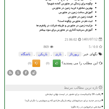
چگونه برای زندگی در متاورس آماده شویم؟
بهترین مشاوره خرید زمین در متاورس
آموزش ساخت زمین در متاورس
قیمت زمین در متاورس
ثبت نام در متاورس چگونه است؟
مزایده زمین در متاورس و طریقه شرکت در پلتفرم ها
آموزش سرمایه گذاری در متاورس برای سود بیشتر
1401/07/12
21:06:02
869
5
/
0.0
تگهای خبر:
رپورتاژ
,
بازی
,
بازیكن
,
باشگاه
این مطلب را می پسندید؟
(0)
(0)
X
تازه ترین مطالب مرتبط
رقابت 28 والیبالیست برای حضور در لیست نهائی تیم ملی
دردسر جدید برای سرخپوشان پیام بازیکن مازادی که پرسپولیس را نگران کرد!
تیم ملی ترامپولین در راه ناگویا