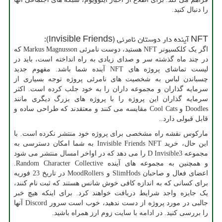
را دنبال کنید.
NFT
آینده دار دوستان نامرئی (
Invisible Friends
):
اگر یک کلکسیونر
NFT
هستید، دوست نامرئی
Markus Magnusson
که
در چند ماه گذشته سر و صدای زیادی به راه انداخته است، باید در
لیست تماشای پروژه های
NFT
آینده شما باشد. مفهوم جدید
چسباندن لباس به شخصیت های نامرئی پروژه توجه بسیاری از
سرمایه گذاران و مجموعه داران را به خود جلب کرده است. اکثر
سرمایه گذاران این پروژه را با پروژه های بزرگ دیگری مانند
Doodles
و
Cool Cats
مقایسه می کنند و معتقدند که طراحی ساده و
قابل قبولی دارد..
مارکوس نقشه راه مشخصی برای پروژه خود منتشر نکرده است. با
این حال، خرید
Invisible Friends NFT
به شما امکان دسترسی به
مجموعه 3
D Invisible
را می دهد که در اواخر امسال منتشر می شود
و همچنین به مجموعه های آینده
Random Character Collective
.
اعضای فعال و صاحبان
SlimHods
و
MoodRollers
در تاریخ 23 فوریه
برای کسانی که به اندازه کافی خوش شانس هستند که ثبت نام کنند،
یک جایزه واجد شرایط دریافت خواهند کرد. برای اینکه هیچ خبر
جالبی در مورد پروژه از دست ندهید، خوب است سرور
Discord
آنها
را بررسی کنید. در ادامه با سایت زوم ارز همراه باشید.