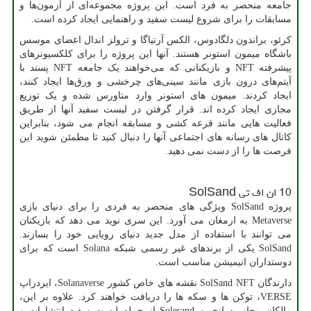
جامعه منحصر به فرد است. این پروژه مجموعه‌ای از آزمون‌ها و
مسابقات را برای شروع لیست سفید و راهنمایی ایجاد کرده است.
کرئو، براندون دلگادوس، الکس آرتیاگا و ترولز اندال اعضای موسس
باشگاه میمون استونر هستند. آنها این پروژه را برای کلکسیونرهای
پیشرفته
NFT
و بازیکنانی که می‌خواهند یک جامعه
NFT
پسند با
آیتم‌های درون بازی مانند سینی‌های چرخشی و ورق‌ها ایجاد کنند،
ایجاد کردند. میمون های استونر وارد متاورس شده و یک توزیع
مجازی ایجاد کرده اند. قرار گرفتن در لیست سفید آنها از طریق
فعالیت هایی مانند قرعه کشی و مسابقه انجام می شود، بنابراین
کانال های رسانه های اجتماعی آنها را دنبال کنید تا مطمئن شوید این
فرصت ها را از دست نمی دهید.
10 ان اف تی
SolSand
پروژه
SolSand
ویژگی های منحصر به فردی را برای دنیای بازی
Metaverse
به ارمغان می آورد. این سری نوید می دهد که بازیکنان
می توانند با استفاده از مدل جدید دنیای رویایی خود را بسازند.
SolSand
یکی از برندهای غیر رسمی شبکه
Solana
است که برای
دوستداران انیمیشن مناسب است.
دارندگان
SolSand NFT
نقشه های خاص کشور
Solanaverse
، ایردراپ
VERSE
، توکن ها و سکه ها را دریافت خواهند کرد. علاوه بر این،
مالکان مجاز به انجمن
Solesand
از جمله لیست سفید انتشارات و