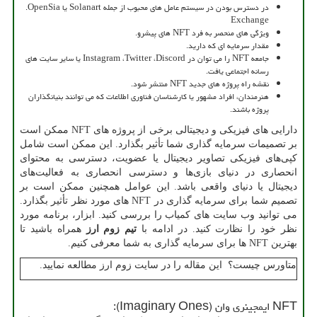
در دسترس بودن در سیستم عامل های محبوب از جمله
Solanart
یا
.OpenSia
Exchange
ویژگی های منحصر به فرد
NFT
های پیشرو.
مقدار سرمایه ای که دارید.
جامعه
NFT
را می توان در
Discord
،
Twitter
،
Instagram
یا سایر سایت های
رسانه اجتماعی یافت.
نقشه راه پروژه های جدید
NFT
منتشر شود.
هنرمندان، افراد مشهور یا کارشناسان فناوری اطلاعات که می توانند بنیانگذاران
پروژه باشند.
دارایی های فیزیکی و دیجیتالی برخی از پروژه های
NFT
ممکن است
بر تصمیمات سرمایه گذاری شما تأثیر بگذارد. این ممکن است شامل
کپی‌های فیزیکی تصاویر دیجیتال یا عضویت، دسترسی به محتوای
انحصاری در دنیای بازی‌ها و دسترسی انحصاری به فعالیت‌های
دیجیتال یا دنیای واقعی باشد. این عوامل همچنین ممکن است بر
تصمیم شما برای سرمایه گذاری در
NFT
های مورد نظر تأثیر بگذارد.
می توانید وب سایت های کمیاب را بررسی کنید. ابزار، برنامه مورد
نظر خود را نظارت کنید. در ادامه با
تیم زوم ارز
همراه باشید تا
بهترین
NFT
ها برای سرمایه گذاری به شما معرفی کنیم.
متاورس چیست؟ این مقاله را در سایت زوم ارز مطالعه نمایید.
NFT
ایمجینری وان (
Imaginary Ones
):