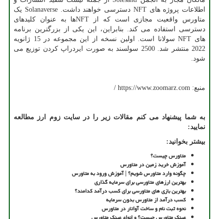
اطلاعات پروژه های
NFT
دسترسی خواهند داشت.
Solanaverse
یک
متاورس واقعیت مجازی است که از
NFT
ها به عنوان کلیدهای
دسترسی استفاده می کند. بنابراین، این یکی از بزرگترین برنامه
های
NFT
سولانا است. اولین نسخه از این مجموعه در 15 ژانویه
2022 منتشر شد. 2500 سولسند به صورت ایردراپ کردن توزیع می
شود.
منبع:
https://www.zoomarz.com
/
به شما پیشنهاد می کنم مقالات زیر را در سایت
زوم ارز
مطالعه
نمایید:
بیشتر بخوانید
:
متاورس چیست؟
آموزش خرید زمین در متاورس
چگونه وارد متاورس شویم؟ | آموزش ورود به متاورس
بهترین ارزهای متاورسی برای سرمایه گذاری
بهترین بازی های متاورسی برای کسب درآمد کدامند؟
کسب درآمد از متاورس بدون سرمایه
نحوه ثبت نام و ساخت آواتار در متاورس
عینک متاورس چیست؟ و انواع عینک متاورس