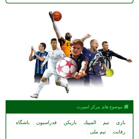
موضوع های مركز اسپرت
بازی
تیم
المپیك
بازیكن
فدراسیون
باشگاه
رقابت
تیم ملی