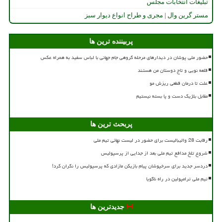
تبلیغات انتخابات مجلس
مستر گرین وال | مجری و طراح انواع دیوار سبز
پربیننده ترین ها
حضور ملی پوشان در دیدارهای مرحله گروهی جام جهانی با لباس سفید به همراه عکس
قلعه نویی و تاج دوستان من هستند
علت تا درمان قطعی ریزش مو
مقابل بلژیک دست و پا بسته نیستیم
پربحث ترین ها
رقابت 28 والیبالیست برای حضور در لیست نهائی تیم ملی
شروع تلخ مدافع تیم ملی بعد از جدایی از پرسپولیس
دردسر جدید برای سرخپوشان پیام بازیکن مازادی که پرسپولیس را نگران کرد!
تیم ملی ترامپولین در راه ناگویا
جدیدترین ها