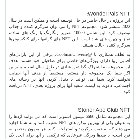
:
WonderPals
NFT
این پروژه در حال حاضر در حال توسعه است و ممکن است در سال
2022 منتشر شود. مجموعه
NFT
را می توان سرگرم کننده و جذاب
توصیف کرد. این شامل 10000 تصویر رنگارنگ با رنگ های ساده،
تمیز و چهره های شاد است. این
NFT
های گرانبها برای کلکسیونرها
سرگرم کننده جالب هستند.
به لطف همکاری با @
CoolmanUniverse
، برخی از این بارانی‌های
آفتابی زیبا دارای ویژگی‌های خاصی برای صاحبان خود هستند. هدف
این مجموعه به اشتراک گذاشتن شادی در طول سال است، بنابراین
اگر شما یک مجموعه دار هستید، مستقیماً از هدف آنها حمایت
نخواهید کرد. شما می توانید با دنبال کردن آنها در رسانه های
اجتماعی، دعوت به لیست سفید آنها برای پروژه بعدی،
NFT
دریافت
کنید.
Stoner Ape Club
NFT
این مجموعه شامل 6666 میمون استونر است که می توانند اژدها را
به عنوان یکی از بهترین توکن های
NFT
تعقیب کنند و به شما اجازه
می دهند که به عقب برگردید و استراحت کنید. هر میمون منحصر به
فرد است، با صدها ویژگی غیرعادی که ترکیبی از آنها برای ایجاد یک