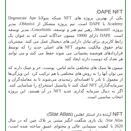
:
DAPE
NFT
یکی از بهترین پروژه های
NFT
شبکه سولانا
Degenerate Ape
Academy
یا
DAPE
است. تیم پروژه متشکل از
Obbotis1
، مدیر
پروژه،
Monoliff
، رهبر تیم هنر و توسعه،
Conorholds
، مدیر توسعه
است.
DAPE
دارای 10000 میمون جداگانه است که به عنوان یک
رابط کاربری برای تبادل دارایی های دیجیتال عمل می کنند. مشتریان
تمام حقوق مالکیت معنوی
NFT
های اصلی جدید را که توسط
قراردادهای هوشمند پشتیبانی می شوند حفظ می کنند و می توانند
هر تعداد که دوست دارند ایجاد کنند.
میمون ها سبک های مختلفی مانند لباس، پوست، خز و عینک دارند که
می توان آنها را به روش های مختلفی با هم ترکیب کرد. این ویژگی‌ها
از معمول تا نادر تا افسانه‌ای رتبه‌بندی می‌شوند تا به معامله‌گران و
سرمایه‌گذاران
NFT
کمک کنند تا پتانسیل استخراج را شناسایی کنند.
اگر به دنبال سرمایه گذاری جدید
NFT
در آن هستید، این پروژه
انتخاب مناسبی است.
NFT
آینده دار استار اطلس (
Star Atlas
):
Star Atlas
، یک بازی شگفت انگیز مبتنی بر بلاک چین که در سال
2620 با کیفیت سینمایی عالی و محتوای عمیق ساخته شده است،