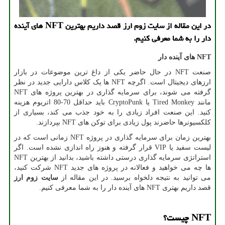
در این مقاله از سایت زوم ارز قصد داریم بهترین NFT های آینده
دار را به شما معرفی کنیم.
NFT
های آینده دار
صنعت
NFT
در حال حاضر یکی از داغ ترین موضوعات در بازار
ارزهای دیجیتال است. اگرچه
NFT
ها یک کلاس دارایی جدید در نظر
گرفته می شوند، برای سرمایه گذاری در بهترین پروژه های
NFT
مانند
Tired Monkey
یا
CryptoPunk
باید حداقل 70-80 اتریوم هزینه
کنید. این صنعت افراد زیادی را به خود جذب می کند، بسیاری از
کلکسیونرها حاضرند پول زیادی برای توکن های
NFT
بپردازند.
بهترین زمان برای سرمایه گذاری در پروژه
NFT
زمانی است که در
لیست سفید یا
VIP
قرار گرفته و هنوز راه اندازی نشده است. اگر
استراتژی سرمایه گذاری درستی داشته باشید، بدانید از بهترین
NFT
ها چه می خواهید و فعالانه در پروژه های جدید
NFT
شرکت کنید،
می توانید به نتیجه دلخواه برسید. در این مقاله از
سایت زوم ارز
قصد داریم بهتری
NFT
های آینده دار را به شما معرفی کنیم.
NFT
چیست
؟