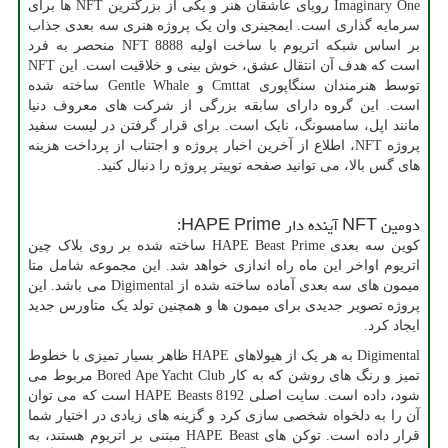
Imaginary One
رویای عاشقان هنر و یکی از بزرگترین
NFT
ها برای
سرمایه گذاری است. ایمجینری وان یک پروژه هنری سه بعدی جذاب
بر اساس شبکه اتریوم با ساخت اولیه 8888
NFT
منحصر به فرد
است که هدف آن انتقال عشق، خوش بینی و خلاقیت است. این
NFT
توسط هنرمندان سنگاپوری
Cmttat
و
Gentle Whale
ساخته شده
است. این گروه دارای سابقه بزرگی از شرکت های معروف دنیا
مانند اپل، سامسونگ، نایک است. برای قرار گرفتن در لیست سفید
پروژه
NFT
، اطلاع از آخرین اخبار پروژه و اجتناب از پرداخت هزینه
های گس بالا، می توانید صفحه توییتر پروژه را دنبال کنید.
دومین
NFT
آینده دار
HAPE Prime
:
کوین سه بعدی
HAPE Beast Prime
ساخته شده بر روی بلاک چین
اتریوم اواخر این ماه راه اندازی خواهد شد. این مجموعه شامل متا
میمون های سه بعدی آماده ساخته شده از
Digimental
می باشد. این
پروژه تصویر جدیدی برای میمون ها و همچنین تولد یک متاورس جدید
ایجاد کرد.
Digimental
به هر یک از هیولاهای
HAPE
ظاهر بسیار تمیزی با خطوط
تمیز و رنگ های روشن که به کار
Bored Ape Yacht Club
مربوط می
شود، داده است. سایت اصلی 8192
HAPE Beasts
است که می توان
آن را به دلخواه شخصی سازی کرد و گزینه های زیادی در اختیار شما
قرار داده است. توکن های
HAPE Beast
مبتنی بر اتریوم هستند، به