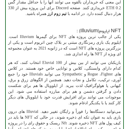
این معنی که خریداران بالقوه می توانند آنها را با حداقل مقدار گس
0.2
ETH
خریداری کنند. صفحه
Discord
برای این پروژه بیش از 330
هزار دنبال کننده دارد. در ادامه با
تیم زوم ارز
همراه باشید.
NFT
ایلیوم
(Illuvium)
:
یکی از جالب ترین پروژه های
NFT
برای گیمرها
Illuvium
است.
ایلیوم یک بازی رمزنگاری مبتنی بر بلاک چین اتریوم است و یکی از
بزرگترین پروژه های
NFT
است که در ژانویه 2021 به عنوان مجموعه
ای ویژه از
NFT
ها راه اندازی شد
.
بازیکنان می توانند از بین بیش از 100
Eluvial
انتخاب کنند، که هر
کدام دارای وابستگی، کلاس و توانایی خاص خود هستند. در کلاس
های
Fighter
،
Rogue
و
Sympathetic
می توانید
Illuvials
خود را جمع
آوری، ترکیب، تکامل و نجات دهید. همچنین از الگوهای زرق و برق،
کیهانی یا هولوگرافیک لذت ببرید. از ایلوویال ها هم برای شکست
دادن و گرفتن دشمن و هم برای مبارزه استفاده می شود. این
موجودات می توانند برای افزایش قدرت خود با ایلوویال های دیگر
کار کنند یا با یکدیگر ادغام شوند.
می‌توانید دستگاه‌ها را فوراً و رایگان تغییر دهید.
Illuvial
های درون
بازی باید به عنوان تکه ای ذخیره شوند، در حالی که
NFT
ها باید در
کیف پول های
NFT
ذخیره شوند.
Nft
ریسک و حقوق رای را در پروژه
فراهم می کند. برای اطلاع از اخبار ایلوویوم، شبکه های اجتماعی آنها