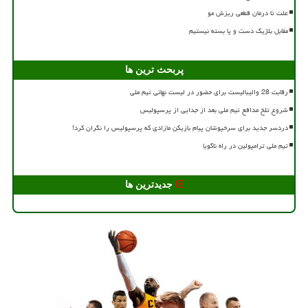
علت تا درمان قطعی ریزش مو
مقابل بلژیک دست و پا بسته نیستیم
پربحث ترین ها
رقابت 28 والیبالیست برای حضور در لیست نهائی تیم ملی
شروع تلخ مدافع تیم ملی بعد از جدایی از پرسپولیس
دردسر جدید برای سرخپوشان پیام بازیکن مازادی که پرسپولیس را نگران کرد!
تیم ملی ترامپولین در راه ناگویا
جدیدترین ها