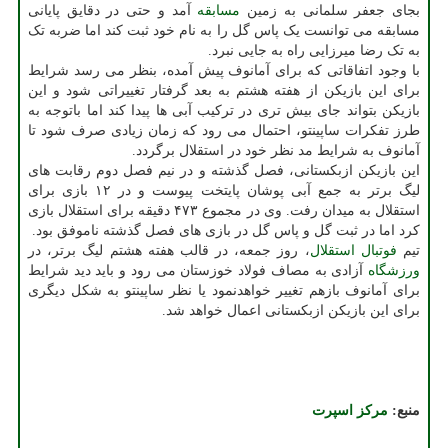
بجای جعفر سلمانی به زمین
مسابقه
آمد و حتی در دقایق پایانی
مسابقه می توانست یک پاس گل را به نام خود ثبت کند اما ضربه تک
به تک رضا میرزایی راه به جایی نبرد.
با وجود اتفاقاتی که برای آمانوف پیش آمده، بنظر می رسد شرایط
برای این بازیکن از هفته هشتم به بعد گرفتار تغییراتی شود و این
بازیکن بتواند جای بیش تری در ترکیب آبی ها پیدا کند اما باتوجه به
طرز تفکرات ساپینتو، احتمال می رود که زمان زیادی صرف شود تا
آمانوف به شرایط مد نظر خود در استقلال برگردد.
این بازیکن ازبکستانی، فصل گذشته و در نیم فصل دوم رقابت های
لیگ برتر به جمع آبی پوشان پایتخت پیوست و در ۱۲ بازی برای
استقلال به میدان رفت. وی در مجموع ۴۷۳ دقیقه برای استقلال بازی
کرد اما در ثبت گل و پاس گل در بازی های فصل گذشته ناموفق بود.
تیم
فوتبال
استقلال
، روز جمعه، در قالب هفته هشتم لیگ برتر، در
ورزشگاه
آزادی به مصاف فولاد خوزستان می رود و باید دید شرایط
برای آمانوف بازهم تغییر خواهدنمود یا نظر ساپینتو به شکل دیگری
برای این بازیکن ازبکستانی اعمال خواهد شد.
منبع:
مركز اسپرت