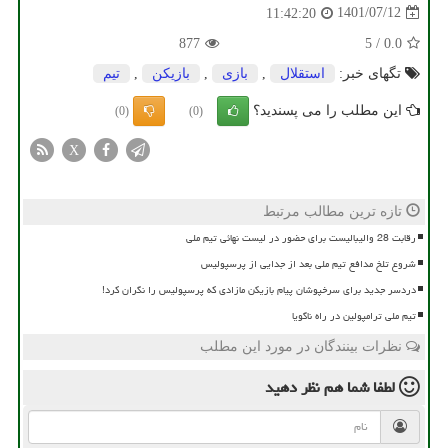
1401/07/12
11:42:20
877
5
/
0.0
تگهای خبر:
استقلال
,
بازی
,
بازیكن
,
تیم
این مطلب را می پسندید؟
(0)
(0)
X
تازه ترین مطالب مرتبط
رقابت 28 والیبالیست برای حضور در لیست نهائی تیم ملی
شروع تلخ مدافع تیم ملی بعد از جدایی از پرسپولیس
دردسر جدید برای سرخپوشان پیام بازیکن مازادی که پرسپولیس را نگران کرد!
تیم ملی ترامپولین در راه ناگویا
نظرات بینندگان در مورد این مطلب
لطفا شما هم
نظر دهید