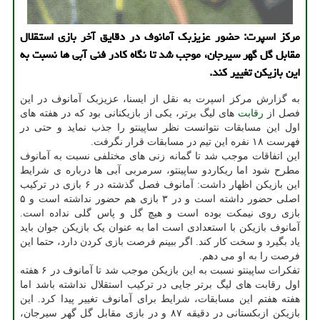
مرکز اسپرت: حضور عزیزبک آمانوف در دقایق آخر بازی استقلال
مقابل گل گهر سیرجان، موجب شد تا نگاه کادر فنی آبی ها نسبت به
این بازیکن تغییر کند.
به گزارش مرکز اسپرت به نقل از ایسنا، عزیزبک آمانوف در این
فصل از
رقابت
های لیگ برتر، یکی از بازیکنانی بود که در هفته های
اول این مسابقات نتوانست نظر ساپینتو را جذب نماید و حتی در
فهرست ۱۸ نفره این تیم در مسابقات قرار نگرفت.
این اتفاقات موجب شد تا گمانه زنی های مختلفی نسبت به آمانوف
مطرح شود اما ریکاردو ساپینتو، سرمربی آبی ها درباره ی شرایط
این بازیکن اظهار داشت: آمانوف فصل گذشته در ۶ بازی در ترکیب
اصلی حضور داشته است و در ۳ بازی هم حضور نداشته است و ۵
بازی روی نیمکت بوده است و هیچ گل و پاس گلی نداده است.
آمانوف بازیکن با استعدادی است اما به عنوان یک بازیکن جوان باید
یاد بگیرد و سخت کار کند. اگر ببینم فرصت بازی کردن دارد، حتما این
فرصت را به او می دهم.
تفکرات ساپینتو نسبت به این بازیکن موجب شد تا آمانوف در ۶ هفته
اول رقابت های لیگ برتر جایی در ترکیب استقلال نداشته باشد اما
هفته هفتم این مسابقات، شرایط برای آمانوف تغییر پیدا کرد. این
بازیکن ازبکستانی در دقیقه ۸۷ و در بازی مقابل گل گهر سیرجان،