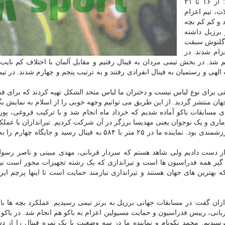
محسن نصراصفهانی در ابتدای این مراسم اظهار داشت: از ۱۶ تا ۲۱
ت، تیم اعزام
دند و کم کم بچه
 برزیل داشته
 گلنوش سبقت
زام شدند. در
ز به فینال رسید و پنجم شد. در بخش تیمی مردان به فینال رفتیم و مقابل آلمان با اختلاف کم نا
لهی و رستمیان به فینال انفرادی رفتند و به ترتیب پنجم و چهارم شدند. در تیم
یتی برای نوع لباس نیست و دختران ما لباس متحد الشکل تهیه کردند که برای ف
ان منتشر گردید. از این طریق می توانیم وجهه خوبی را از اسلام به نمایش بگ
ی مسابقات باکو آماده شدیم که خرداد ماه انجام شد و با ترکیب فروغی، پو
ری و یک نوجوان یعنی مهدیسا برزگر در آن شرکت کردیم. تیراندازان با عمل
در ۱۰ متر تیمی با شکست ایتالیا مدال طلا گرفتند و کار ارزشمندی بود. نماینده ما در ۲۵ متر با ۵۸۴ به فینال رسید و 
 از دست دادیم ولی شاهد هستم که سردار قربانی، مهدی مبینی و ناصر رسو
گیر همه فدراسیون ها است و تیراندازی که یک رشته تجهیزات محور است نیز
ه بهترین های جهان هستند و تیراندازی نیازمند حمایت است تا اینها پرچم ایرا
ن گفت: در مسابقات جهانی برزیل به برنز تیمی رسیدیم. عملکرد بچه ها با 
ربانی، رییس فدراسیون و حمایت مسیولین اعزام به باکو هم انجام شد. در باکو د
سیدیم. محمد نکونام و نماینده ما در سه وضعیت با یک نمره فینال را از د