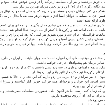
 نیا در فینال خوش درخشید و نفر اول مسابقه از ترکیه را در زمین خودش حذف نمود و 
مردان بهترین تیرانداز شد.
 تشکر می کنم. جوانان خوب و مستعدی را داریم که دو سال است وارد فینال بز
همین الان به مسابقات جوانان آسیا اعزام شوند در هر مسابقه با مدال باز می گر
وازی ارائه شده است
 کاری نماییم که ثابت نماییم که می توانیم مدال بگیریم. برنامه ای برای کس
سابقه به دقت آماده شد و رکوردها با کمتر از سه درصد خطا انجام شد. محمد ب
ابقات قزاقستان اعزام شد و مورد تشویق هر کسی که اهداف پروازی را می
تان، رئیس کنفدراسیون آسیا و مربی کویت و... قرار گرفت. او بیش از یک
قی ها انجام نمی شد وی طلا می گرفت. وی با همه اینها در فینال به خوبی درخش
م
 مختلف و موفقیت های آنان اظهار داشت: سه چهار نماینده از ایران در خارج 
 سایر مربیان هم پیشنهادهای خارجی خواهیم داشت.
وی اضافه کرد: از ابتلای سال تا الان ۶ اردو در سه رشته تفنگ، تپانچه و اهداف پروازی در سه رده سنی 
ی رکوردها نیز حکایت از تاثیر بالای این اردوها دارد.
رئیس سازمان تیم های ملی تیراندازی یادآوری کرد: هم اکنون ۴۰ نفر تیرانداز و ۱۳ مربی در اردو داریم که این عدد را تا حالا
تر است. این جوانان و نوجوانان همه فراغت خودرا کنار گذاشتند و سراغ ا
ار هستم از آن بهره ببرند.
 شروع می شود که زمان کمی است. ما هم اکنون آماده حضور در مسابقات مصر هستیم و م
برای تیراندازان آرزوی موفقیت داریم.
ات می درخشد
قهرمانی جوانان آسیا و رکوردشکنی نکونام در مسابقات آزاد تقدیر کرد و اظها