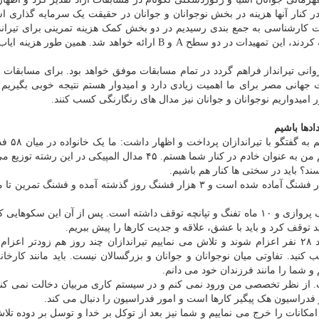
 در کنار آنها هزینه در بخش نوجوانان و جوانان در حقیقت یک سرمایه گذاری 
ت کارشناسی به جمع بندی رسیدیم در دو بخش کمک هزینه تمرینی برای تیراند
نظر گرفته شود. برمبنای شاخصه هایی که سرمربیان ارائه کردند، این تمهیدات در دو سطح A و B ارائه خواهد شد. همین
وانی تیرانداز فراهم گردد در تمام مسابقات موفق خواهد بود. برای مسابقات 
 جهانی مصر برای ما اهمیت زیادی دارد و امیدوار هستم نتیجه خوبی بگیریم و
امیدواریم نوجوانان و جوانان نیز مدال های رنگارنگی کسب کنند.
دها باشیم
مرتضی قربانی، رییس فدراسیون تیر
کشور هستیم. این فدراسیون ۶۵ سال عمر دارد و امروز هم من به عنوان خادم در کنار شما هستم. ۴۵ مدال المپیکی در
سند؟ باید در سختی ها کنار هم باشیم.
وی در ادامه اضافه کرد: مشکلات فشنگ حل شده و ۷ هزار فشنگ آماده شده است و ۳ هزار فشنگ روز گذشته آمده و فشنگ
رییس فدراسیون تیراندازی اشاره کرد: دو سال و نیم اهداف پروازی و ۱۰ ماه تفنگ و تپانچه توقف داشته است. پس از آن این سک
قف کرد و باید با عشق، علاقه و جدیت کارها را پیش ببریم.
قربانی یادآوری کرد: برای مسابقات جهانی مصر قرار شد ۲۸ نفر اعزام شوند و تلاش می نماییم تیراندازان چند روز هم زودتر ا
 کنید. تفاوتی میان نوجوانان و جوانان و بزرگسالان نیست. باید مانند کارخان
و شما را مانند فرزندان خود می دانم.
. از نظر تخصصی من ورود نمی کنم و در سیستم کاری مربیان دخالت نمی کنم
یر فدراسیون هک پیگیر کارها است و امور فدراسیون را دنبال می کند.
کانات را خرج می نماییم و شما نیز بعد از توکل بر خدا و توسل بر دوده تلاش