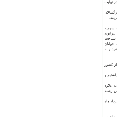
در نهایت
رگسالان
دند.
ب سهمیه
یرانوند
 شناخت
 جوانان
ید و به
از کشور
داشتیم و ۵۲ هزار نفر- روز اردو داشتیم و
 نداشتیم. به علاوه
ین رشته
رداد ماه
ر داشت: