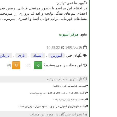
نگویید ما نمی توانیم.
در اختتام این مراسم با حضور مرتضی قربانی، رییس فدراس
اعضای تیم های تفنگ، تپانچه و اهداف پروازی از امیرمح
مسابقات قهرمانی تراپ جوانان آسیا و افسری، سرمربی تر
منبع:
مركز اسپرت
1401/06/16
10:55:22
تگهای خبر:
آموزش
,
المپیك
,
بازی
,
بازیكن
این مطلب را می پسندید؟
(0)
(0)
تازه ترین مطالب مرتبط
تیم ملی ترامپولین در راه ناگویا
واکنش طاهری و ایری به ماجرای حضور در پرسپولیس
اینفانتینو نباید رئیس فیفا بماند
رشته های بازیهای آسیایی در اولویت حمایت وزارت ورزش هستند
نظرات بینندگان در مورد این مطلب