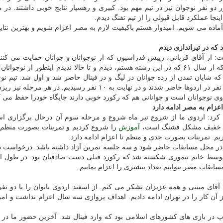
دو نفر نوجوان نیز در تیم مهم بود. کبیری و رهسپار نتایج خوبی داشتند. در 
جا عملکرد قابل قبولی را از تیم تفنگ دیدم.
آماده می شویم. امیدوار هستم باکیفیت لازم به مصر اعزام شویم و بهترین نتا
 که در تیراندازی دیدم
ت: از آقای قربانی، رییس فدراسیون که از نوجوانان و جوانان حمایت می کنن
می کنم. این حمایت بزرگترین خدمت به تیراندازی است که از سال ۶۱ که در این رشته هستم، دیدم و تا حالا ندیدم اینطور از نو
که شایان تمدن از رده جوانان در لیگ و در فینال حاضر شد و اول شد. تیم نوج
جوانان نیاز به پشتیبانی دارد چهارمین اردو انجام شده و ۲۰ نفر در اردوها حاضر شدند و در نهایت به ۱۰ نفر رسیدیم. 
 روی نوجوانان است و جوانانی هم که رکورد خوبی دارند جایگاه خودرا حفظ می ک
عزام به مصر ادامه دارد
ه کرد: اردوی ما از شروع تیر ماه شروع و مرحله سوم آن درحال برگزاری ا
ه در خفیف مشکل فشنگ است،
آموزش
را شروع کردیم و تمرینات بصورت منظم
م. تمرینات بصورت جدی و منظم تا اعزام ادامه دارد.
 در محل مسابقات حاضر شود و سه جلسه تمرین آزاد داشته باشد. درخواست دا
ن توسط خانم تیموری شکسته شد که رکورد قبلی دست صادقیان بود. در طول 
ت مصر بتوانیم تعداد بیشتری را اعزام نماییم.
، آقای مبینی و همه عزیزان تشکر می کنم. از اسفند اردوی بانوان را با دو نف
 از آن کار را در تهران ادامه دادیم. اهداف پروازی سه سال اعزام نداشت و ام
 در بازی های کشورهای اسلامی بود که وارد فینال شد. آخرین حضور ما در ف