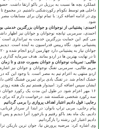
عملکرد بچه ها نسبت به برزیل در باکو ارتقا داشت. حضور 
داخلی هم توسط نکونام رکوردشکنی داشتیم. در مجموع تا این
وی در ادامه اضافه کرد: با تمام توان برای مسابقات مصر 
شود.
احمدی: پشتیبانی از نوجوانان و جوانان بزرگترین خدمتی بود
احمدی، سرمربی تپانچه نوجوانان و جوانان نیز اظهار داش
پشتیبانی شود. نگاه رییس فدراسیون به آینده است. دیدیم 
تا در نهایت بهترین ها در اردو بمانند. هدف سرمایه گذاری
طالبی: تمرینات نوجوانان و جوانان بصورت جدی و تا زمان ا
مریم طالبی، سرمربی تفنگ نوجوانان و جوانان نیز اشار
اردو منتهی به اعزام تیم به مصر است. با وجود این ک
خشک انجام شد. در تفنگ بادی برای تمرین فشنگ کافی داری
ایشان سپس اضافه کرد: امیدوار هستم تیم یک هفته زودتر
۱۶ مهر اعزام شود. در طول این مدت یک رکورد جوانا
سه رکورد شخصی شکسته شد. درخواست دارم که برای مسابقا
رجایی: قول دادیم اعتبار اهداف پروازی را برمی گردانیم
پیام رجایی، مربی تراپ بانوان: در ابتدا از سردار قربانی
دادیم، یک ماه بعد باکو رفتیم و بازخورد آنرا دیدیم و پس
دادیم اعتبار این رشته را بازگردانیم.
وی اشاره کرد: مرضیه پرورش نیا، جوان ترین بازیکن تراپ