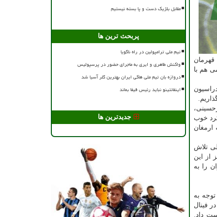
مقابل بلژیک دست و پا بسته نیستیم
پربحث ترین ها
تیم ملی ترامپولین در راه ناگویا
یب قهرمان
واکنش طاهری و ایری به ماجرای حضور در پرسپولیس
ی هم با
دروازه بان تیم ملی هاکی ایران بهترین گلر آسیا شد
اینفانتینو نباید رئیس فیفا بماند
دراسیون
ذاریم.
رحسینی،
جدیدترین ها
کرد خوب
جایگاه چهارم را به ارمغان
لی تلاش
 از این
ن را به
توجه به
ر فینال
ست داد.