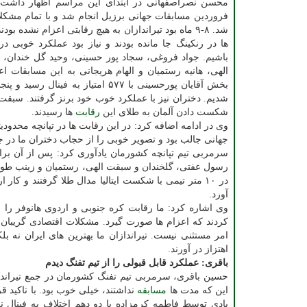
فروردین مسابقات جهانی برزیل انجام شد و با تمام مشکلا
شد. ۸-۹ ماه بود تیراندازان به هیچ رقابتی اعزام نشده بو
ها در رنکینگ جا مانده بودند و نیاز بود عملکرد خوبی در
باشیم. جواد فروغی، سجاد پور حسینی، وحید گل خندان،
الهی، هانیه رستمیان و الهام هریجانی به این مسابقات اع
بخش آقایان پورحسینی با ۵۷۷ امتیا
شدیم. دختران نیز با عملکرد خوب خود برنز گرفتند. سبقت ا
شکست دادن آلمان به طلای این
رقابت
ها رسیدند.
وی در ادامه اضافه کرد: در این رقابت ها در تپانچه محدود
جهانی جالب بود و تصویر خوبی را از حجاب دختران ما در جه
سرمربی تیم تپانچه کشورمان یادآوری کرد: پس از آن برا
رسول عفتی، گلخندان و سبقت الهی، رستمیان و زینب طوما
آورد.
وی اشاره کرد: ما رقابت کره جنوبی و اردوی هانوفر را
کردند که اعزام ها صورت گیرد. مشکلات اقتصادی گریبان 
امر مستثنی نیست. تیراندازان ما بهترین های ایران نه بلک
اهتزاز در آورند.
باقری: عملکرد قابل قبولی را از تیم تفنگ دیدم
حسین باقری، سرمربی تیم تفنگ کشورمان در جمع تیراندازا
این که مدت ها
مسابقه
نداشتند، خیلی خوب بود. با تاکید ق
بادی توسط فاطمه کرمزاده با دو دهم اختلاف به فینال نر