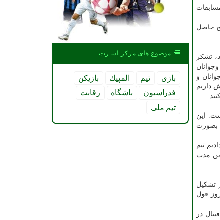
مسابقات
یج حاصل
موضوع های مركز اسپرت
د، تشکر
جوانان وجوانان
وانان و
بازی
تیم
المپیك
بازیكن
در هر مرحله نیز ریزش داریم
فدراسیون
باشگاه
رقابت
نند.
تیم ملی
ست. این
 بصورت
دیم تیم
این مدت
ر تشکیل
روز قول
ینال در