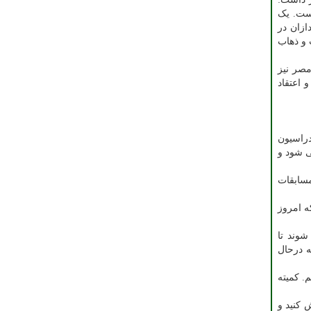
است. یک
ازان در
 طور هزینه ایاب و ذهاب
مصر نیز
 اعتقاد
اندازی در آخر مراسم به گفتگو با تیراندازان پرداخت و اظهار داشت: ما یک خانواده در میان ۵۸ فدراسیون
 این رشته توزیع می شود و
 تمرین تا مسابقات
وهایی که امروز
عزام شوند تا
ه درحال
. کمیته
 کنید و