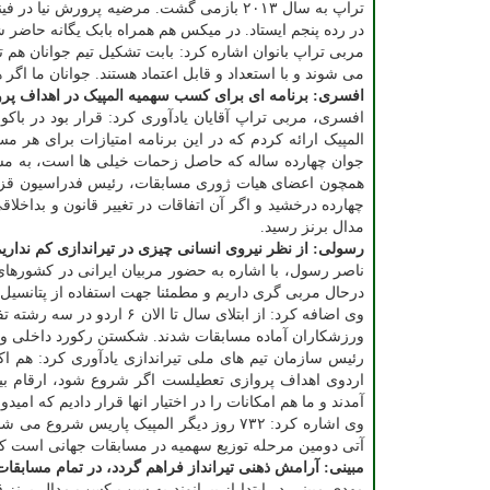
تراپ به سال ۲۰۱۳ بازمی گشت. مرضیه پرورش
در رده پنجم ایستاد. در میکس هم همراه بابک یگانه حاضر شد. یگانه رکورد ۷۴ از ۷۵ را زد و در بخش 
مربی تراپ بانوان اشاره کرد: بابت تشکیل تیم جوانان هم
می شوند و با استعداد و قابل اعتماد هستند. جوانان ما اگر 
افسری: برنامه ای برای کسب سهمیه المپیک در اهداف پر
افسری، مربی تراپ آقایان یادآوری کرد: قرار بود در باکو
المپیک ارائه کردم که در این برنامه امتیازات برای هر م
جوان چهارده ساله که حاصل زحمات خیلی ها است، به مس
همچون اعضای هیات ژوری مسابقات، رئیس فدراسیون قزاقس
چهارده درخشید و اگر آن اتفاقات در تغییر قانون و بداخلا
مدال برنز رسید.
رسولی: از نظر نیروی انسانی چیزی در تیراندازی کم نداری
ناصر رسول، با اشاره به حضور مربیان ایرانی در کشورهای
درحال مربی گری داریم و مطمئنا جهت استفاده از پتانسیل
ورزشکاران آماده مسابقات شدند. شکستن رکورد داخلی و ارتقا
اردوی اهداف پروازی تعطیلست اگر شروع شود، ارقام بیش
آمدند و ما هم امکانات را در اختیار انها قرار دادیم که امیدو
وی اشاره کرد: ۷۳۲ روز دیگر المپیک پاریس
آتی دومین مرحله توزیع سهمیه در مسابقات جهانی است که 
مبینی: آرامش ذهنی تیرانداز فراهم گردد، در تمام مسابق
مهدی مبینی در ابتدا از بیرانوند به سبب کسب مدال برنز 