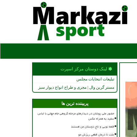
لینک دوستان مركز اسپرت
تبلیغات انتخابات مجلس
مستر گرین وال | مجری و طراح انواع دیوار سبز
پربیننده ترین ها
حضور ملی پوشان در دیدارهای مرحله گروهی جام جهانی با لباس
سفید به همراه عکس
قلعه نویی و تاج دوستان من هستند
علت تا درمان قطعی ریزش مو