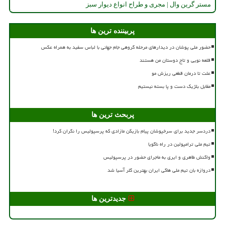
مستر گرین وال | مجری و طراح انواع دیوار سبز
پربیننده ترین ها
حضور ملی پوشان در دیدارهای مرحله گروهی جام جهانی با لباس سفید به همراه عکس
قلعه نویی و تاج دوستان من هستند
علت تا درمان قطعی ریزش مو
مقابل بلژیک دست و پا بسته نیستیم
پربحث ترین ها
دردسر جدید برای سرخپوشان پیام بازیکن مازادی که پرسپولیس را نگران کرد!
تیم ملی ترامپولین در راه ناگویا
واکنش طاهری و ایری به ماجرای حضور در پرسپولیس
دروازه بان تیم ملی هاکی ایران بهترین گلر آسیا شد
جدیدترین ها