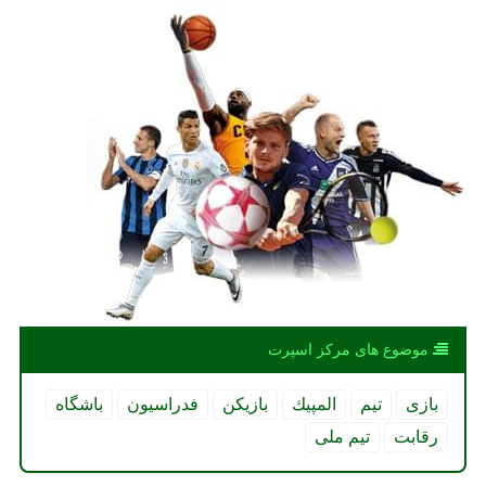
موضوع های مركز اسپرت
بازی
تیم
المپیك
بازیكن
فدراسیون
باشگاه
رقابت
تیم ملی