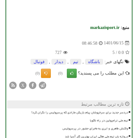
منبع:
markazisport.ir
1401/06/15
08:46:58
727
5
/
0.0
تگهای خبر:
باشگاه
,
تیم
,
دیدار
,
فوتبال
این مطلب را می پسندید؟
(0)
(0)
X
تازه ترین مطالب مرتبط
دردسر جدید برای سرخپوشان پیام بازیکن مازادی که پرسپولیس را نگران کرد!
تیم ملی ترامپولین در راه ناگویا
واکنش طاهری و ایری به ماجرای حضور در پرسپولیس
دروازه بان تیم ملی هاکی ایران بهترین گلر آسیا شد