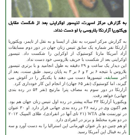
به گزارش مرکز اسپرت، تنیسور اوکراینی بعد از شکست مقابل
ویکتوریا آزارنکا بلاروسی با او دست نداد.
به گزارش مرکز اسپرت به نقل از ایسنا و به نقل از تایمز، ویکتوریا
آزارنکا نفر شماره یک سابق تنیس زنان جهان در دور دوم مسابقات
آزاد آمریکا مارتا کوستیوک از اوکراین را شکست داد. تنیسور
اوکراینی بعد از شکست با حریف بلاروسی خود دست نداد.
این دیدار یک ساعت و ۲۹ دقیقه به طول انجامید و با برتری تنیسور
بلاروس با نتیجه ۶ بر ۲ و ۶ بر ۳ به پایان رسید. طبق سنت، بعد از
آخر
مسابقه
، تنیسورها دست می دهند یا یکدیگر را در آغوش می
گیرند، اما کوستیوک (نفر ۶۵ جهان) از انجام این کار خودداری کرد.
آزارنکا در دور سوم به مصاف پترا مارتیچ (نفر ۵۴ در رده بندی
جهانی) خواهد رفت.
ویکتوریا آزارنکا ۳۳ ساله پیشتر در رده اول تنیس زنان جهان هم بود.
هم اکنون وی در رتبه ۲۶ در رده بندی جهانی قرار دارد. او ۳۰ عنوان
در تورنمنت های WTA (۲۱ تای آنها در انفرادی)، طلای المپیک ۲۰۱۲
در دو نفره مختلط و برنز در انفرادی دارد.
او هم چنین دو بار عنوان قهرمانی اپن استرالیا را به دست آورد و سه
بار به فینال اپن آمریکا رسید.