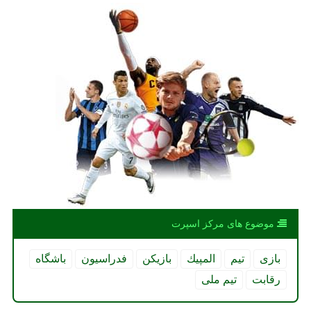
موضوع های مركز اسپرت
بازی
تیم
المپیك
بازیكن
فدراسیون
باشگاه
رقابت
تیم ملی