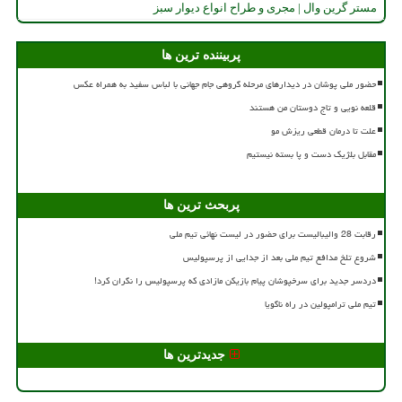
مستر گرین وال | مجری و طراح انواع دیوار سبز
پربیننده ترین ها
حضور ملی پوشان در دیدارهای مرحله گروهی جام جهانی با لباس سفید به همراه عکس
قلعه نویی و تاج دوستان من هستند
علت تا درمان قطعی ریزش مو
مقابل بلژیک دست و پا بسته نیستیم
پربحث ترین ها
رقابت 28 والیبالیست برای حضور در لیست نهائی تیم ملی
شروع تلخ مدافع تیم ملی بعد از جدایی از پرسپولیس
دردسر جدید برای سرخپوشان پیام بازیکن مازادی که پرسپولیس را نگران کرد!
تیم ملی ترامپولین در راه ناگویا
جدیدترین ها