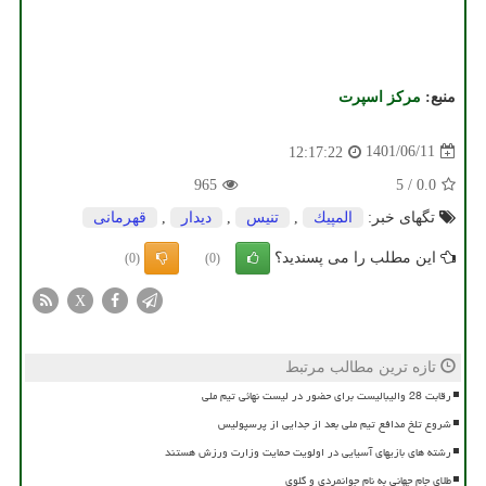
منبع:
مركز اسپرت
1401/06/11
12:17:22
965
5
/
0.0
تگهای خبر:
المپیك
,
تنیس
,
دیدار
,
قهرمانی
این مطلب را می پسندید؟
(0)
(0)
X
تازه ترین مطالب مرتبط
رقابت 28 والیبالیست برای حضور در لیست نهائی تیم ملی
شروع تلخ مدافع تیم ملی بعد از جدایی از پرسپولیس
رشته های بازیهای آسیایی در اولویت حمایت وزارت ورزش هستند
طلای جام جهانی به نام جوانمردی و گلوی