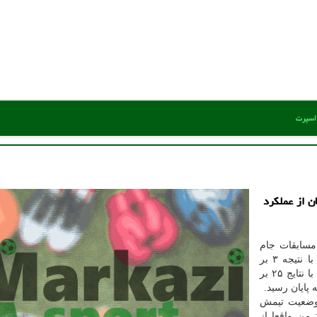
 اسپرت
ن از عملکرد
مسابقات جام
واگنر، تیم ملی والیبال لهستان توانست مقابل صربستان با نتیجه ۳ بر
صفر به پیروزی برسد. این دیدار در سه ست و به ترتیب با نتایج ۲۵ بر
 وضعیت تیمش
من واقعا از