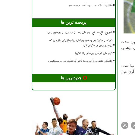
مقابل بلژیک دست و پا بسته نیستیم
پربحث ترین ها
شروع تلخ مدافع تیم ملی بعد از جدایی از پرسپولیس
دردسر جدید برای سرخپوشان پیام بازیکن مازادی که
نین مدت
پرسپولیس را نگران کرد!
 بیشتر،
تیم ملی ترامپولین در راه ناگویا
واکنش طاهری و ایری به ماجرای حضور در پرسپولیس
 توانست
دوم و سوم آرژانتین
جدیدترین ها