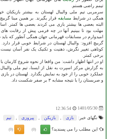
تیمم راضی هستم.
سرمربی تیم ملی والیبال لهستان به بیشتر بازیکنان خود
همگی در شرایط
مسابقه
قرار بگیرند. بر همین مبنا گربی
البته بعضی ها بیشتر بازی می کردند بعضی ها کمتر. اسا
مهلت بود تا ببینیم آنها در چه فرمی پیش از رقابت های 
امیدوارم در مسابقات قهرمانی جهان همگی آنطور که باید 
گربیچ افزود: والیبال لهستان در شرایط خوبی قرار دارد. 
کوتاهی تغییر نگرش، ذهنیت و تکنیک یک نفر آسان نیست. 
برخی کمتر.
او در انتها اظهار داشت: من واقعا از نحوه شروع کارمان با
به گزارش مرکز اسپرت به نقل از ایسنا، تیم ملی والیبا
و صربستان را با نتیجه مشابه ۳ بر صفر شکست داد.
1401/05/30
12:36:54
تگهای خبر:
بازی
,
بازیكن
,
پیروزی
,
تیم
این مطلب را می پسندید؟
(0)
(0)