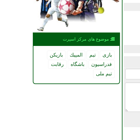
موضوع های مركز اسپرت
بازی
تیم
المپیك
بازیكن
فدراسیون
باشگاه
رقابت
تیم ملی