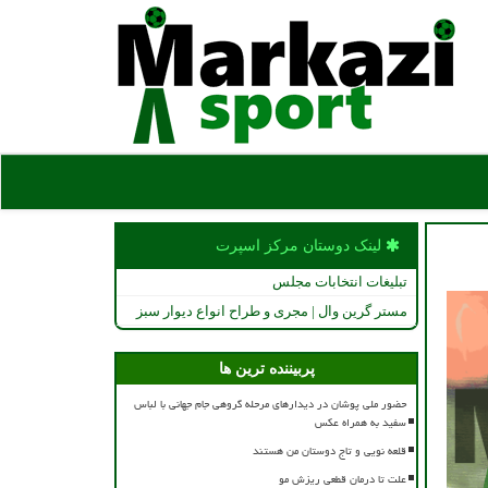
لینک دوستان مركز اسپرت
تبلیغات انتخابات مجلس
مستر گرین وال | مجری و طراح انواع دیوار سبز
پربیننده ترین ها
حضور ملی پوشان در دیدارهای مرحله گروهی جام جهانی با لباس
سفید به همراه عکس
قلعه نویی و تاج دوستان من هستند
علت تا درمان قطعی ریزش مو