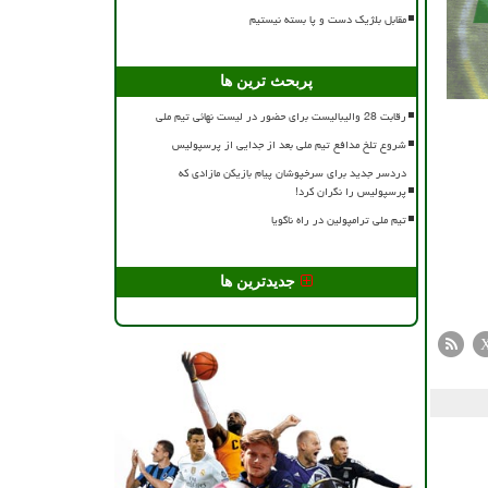
مقابل بلژیک دست و پا بسته نیستیم
پربحث ترین ها
رقابت 28 والیبالیست برای حضور در لیست نهائی تیم ملی
شروع تلخ مدافع تیم ملی بعد از جدایی از پرسپولیس
دردسر جدید برای سرخپوشان پیام بازیکن مازادی که
پرسپولیس را نگران کرد!
تیم ملی ترامپولین در راه ناگویا
جدیدترین ها