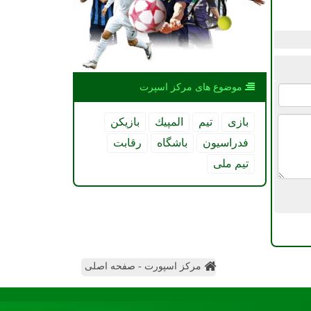
موضوع های مركز اسپرت
بازی
تیم
المپیك
بازیكن
فدراسیون
باشگاه
رقابت
تیم ملی
مرکز اسپورت - صفحه اصلی