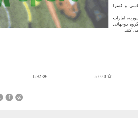
یاسی و کسرا
سوریه، امارات
روه دوجهانی
ی کنند.
1292
5
/
0.0
X