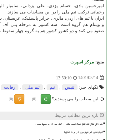
امیرحسین بادی، حسام یزدی، علی یزدانی، سامیار ال
رحمانی ترکیب تیم ملی را در این مسابقات می سازند.
ایران با تیم های اردن، مالزی، جزایر پاسیفیک، عربستان، 
و ویتنام هم گروه است. سه کشور به مرحله پلی آف گ
صعود می کنند و دو کشور کشور هم به گروه چهار سقوط م
منبع:
مركز اسپرت
1401/05/14
13:50:10
تگهای خبر:
تنیس
,
تیم
,
تیم ملی
,
رقابت
این مطلب را می پسندید؟
(0)
(0)
تازه ترین مطالب مرتبط
شروع تلخ مدافع تیم ملی بعد از جدایی از پرسپولیس
تیم ملی ترامپولین در راه ناگویا
دروازه بان تیم ملی هاکی ایران بهترین گلر آسیا شد