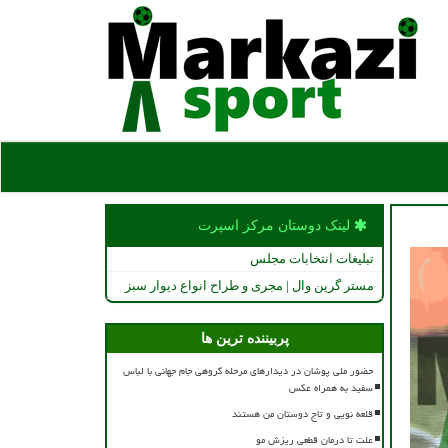
لینک دوستان مركز اسپرت
تبلیغات انتخابات مجلس
مستر گرین وال | مجری و طراح انواع دیوار سبز
پربیننده ترین ها
حضور ملی پوشان در دیدارهای مرحله گروهی جام جهانی با لباس
سفید به همراه عکس
قلعه نویی و تاج دوستان من هستند
علت تا درمان قطعی ریزش مو