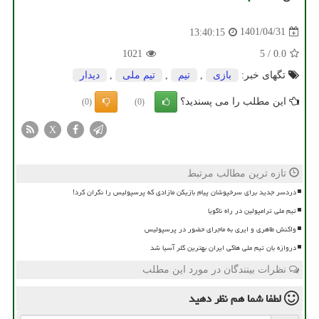
1401/04/31
13:40:15
1021
5
/
0.0
تگهای خبر:
بازی
,
تیم
,
تیم ملی
,
دیدار
این مطلب را می پسندید؟
(0)
(0)
X
تازه ترین مطالب مرتبط
دردسر جدید برای سرخپوشان پیام بازیکن مازادی که پرسپولیس را نگران کرد!
تیم ملی ترامپولین در راه ناگویا
واکنش طاهری و ایری به ماجرای حضور در پرسپولیس
دروازه بان تیم ملی هاکی ایران بهترین گلر آسیا شد
نظرات بینندگان در مورد این مطلب
لطفا شما هم
نظر دهید