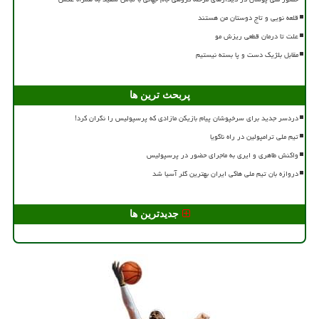
قلعه نویی و تاج دوستان من هستند
علت تا درمان قطعی ریزش مو
مقابل بلژیک دست و پا بسته نیستیم
پربحث ترین ها
دردسر جدید برای سرخپوشان پیام بازیکن مازادی که پرسپولیس را نگران کرد!
تیم ملی ترامپولین در راه ناگویا
واکنش طاهری و ایری به ماجرای حضور در پرسپولیس
دروازه بان تیم ملی هاکی ایران بهترین گلر آسیا شد
جدیدترین ها