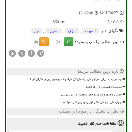
1401/04/27
13:45:48
860
5
/
0.0
تگهای خبر:
المپیك
,
بازی
,
تمرین
,
تیم
این مطلب را می پسندید؟
(0)
(0)
X
تازه ترین مطالب مرتبط
دردسر جدید برای سرخپوشان پیام بازیکن مازادی که پرسپولیس را نگران کرد!
تیم ملی ترامپولین در راه ناگویا
واکنش طاهری و ایری به ماجرای حضور در پرسپولیس
دروازه بان تیم ملی هاکی ایران بهترین گلر آسیا شد
نظرات بینندگان در مورد این مطلب
لطفا شما هم
نظر دهید