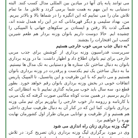
می توانند پابه پای آنها در میادین بین المللی مدال کسب کنند. البته
دستیابی به این مهم به همت شما برمی گردد و تلاش ما. ما تمام
تلاش مان را می نماییم که این انگیزه را در شماها بالا و بالاتر ببریم.
من، بهداد سلیمی و دیگر قهرمانانی که در این راه همدل شده اند،
همگی لذت بالا رفتن و ایستادن بر سکوهای جهانی یا المپیکی را
چشیده ایم. حالا دوست داریم بانوان وزنه بردار هم طعم شیرین
کسب این افتخارات را بچشند.
*به دنبال جذب مربی خوب خارجی هستیم
سرپرست فدراسیون وزنه برداری از کوشش برای جذب مربی
خارجی برای تیم بانوان اطلاع داد و اظهار داشت: ما در وزنه برداری
بانوان به دنبال ساختن تک ستاره ها و دستیابی به تک مدال ها نیستیم.
ما به دنبال ساختن یک تیم یکدست و پرقدرت در وزنه برداری بانوان
هستیم و می دانیم که با این ظرفیت و این پتانسیل، تا المپیک پاریس
اتفاقات خوبی در بخش وزنه برداری بانوان رقم خواهد خورد. بطور
قطع دو، سه سال باید خوب سرمایه گذاری نماییم تا به انتظاراتی که
داریم برسیم. در همین مدت کوتاه مکاتبی صورت گرفته که یک مربی
با کارنامه و رزومه دار خوب خارجی را بیاوریم برای تیم ملی وزنه
برداری بانوان، کما این که در کنار آن به دنبال ظرفیت سازی داخلی
هم هستیم و از ظرفیت و توانایی مربیان طراز اول کشورمان نهایت
بهره را خواهیم برد.
*لیگ وزنه برداری زنان راه اندازی می شود
وی در مورد برگزاری لیگ وزنه برداری زنان تصریح کرد: در تلاش