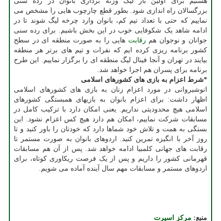
هستیم برای اولین بار لیگ وزنه برداری بانوان در رده سنی
بزرگسالان راه اندازی شود. بطور قطع چارچوب هایی را مشخص می
نماییم که حتی با تعداد تیم کم، بانوان وارد چرخه لیگ شوند تا در
ادامه شاهد یک شکوفایی خوب در این بخش باشیم. برای رده سنی
جوانان و نوجوان هم
رقابت
هایی را به صورت منطقه ای در سطح
کشور برنامه ریزی کرده ایم که نفرات و تیم های برتر هر منطقه
بیایند در تهران و آنجا فینال لیگ منطقه ای را برگزار نماییم. این طرح
برنامه برای پسران هم اجرا خواهد شد.
*شرط اعزام به بازی های کشورهای اسلامی
انوشیروانی در مورد اعزام زنان به بازی های کشورهای اسلامی
اظهار داشت: برای اعزام بانوان به بازیهای همبستگی کشورهای
اسلامی هیچ محدودیتی نداریم. یعنی امکان دارد با ترکیب کامل در
مسابقات شرکت نماییم، امکان هم دارد هیچ کس اعزام نشود. این
بستگی به همت و تلاش خود شماها دارد که خودتان را باور کنید و تا
روز آخر با انگیزه تمرین کنید. اردوهای بانوان به صورت مستمر تا
رقابت های جهانی کلمبیا ادامه خواهد شد. پس از آن هم مسابقات
قهرمانی کشور را داریم و پس از یک فرصت ریکاوری کوتاه، برای
اردوهای مستمر و مسابقات مهم سال آینده آماده می شویم.
منبع:
مركز اسپرت