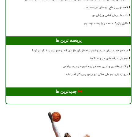
قلعه نویی و تاج دوستان من هستند
علت تا درمان قطعی ریزش مو
مقابل بلژیک دست و پا بسته نیستیم
پربحث ترین ها
دردسر جدید برای سرخپوشان پیام بازیکن مازادی که پرسپولیس را نگران کرد!
تیم ملی ترامپولین در راه ناگویا
واکنش طاهری و ایری به ماجرای حضور در پرسپولیس
دروازه بان تیم ملی هاکی ایران بهترین گلر آسیا شد
جدیدترین ها