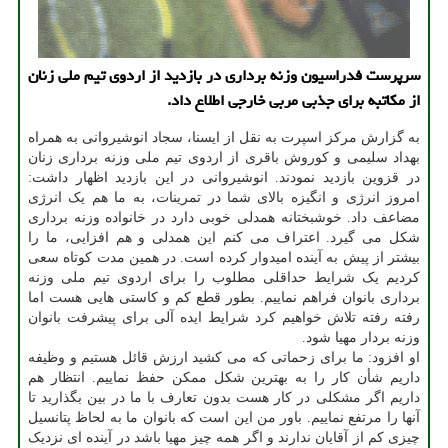
سرپرست فدراسیون وزنه برداری در بازدید از اردوی تیم ملی زنان
از مکاتبه برای جذبی مربی خارجی اطلاع داد.
به گزارش مرکز اسپرت به نقل از ایسنا، سجاد انوشیروانی به همراه
بهداد سلیمی و کوروش باقری از اردوی تیم ملی وزنه برداری زنان
در قزوین بازدید نمودند. انوشیروانی در این بازدید اظهار داشت:
امروز انرژی و انگیزه بالای شما در تمرینات، به ما هم یک انرژی
مضاعف داد. خوشبختانه همدلی خوبی دارد در خانواده وزنه برداری
شکل می گیرد. اعتراف می کنم این همدلی و هم افزایی، ما را
بیشتر از پیش به آینده امیدوار کرده است. در همین مدت کوتاه سعی
کردیم یک شرایط حداقلی مطلوب را برای اردوی تیم ملی وزنه
برداری بانوان فراهم نماییم. بطور قطع کم و کاستی هایی هست اما
رفته رفته تلاش خواهیم کرد شرایط ایده آلی برای پیشرفت بانوان
وزنه بردار مهیا شود.
او افزود: ما برای زحماتی که می کشید ارزش قائل هستیم و وظیفه
داریم شأن کار را به بهترین شکل ممکن حفظ نماییم. انتظار هم
داریم اگر مشکلی در کار هست بدون تعارف با ما در بین بگذارید تا
آنها را مرتفع نماییم. باور من این است که بانوان ما به لحاظ پتانسیل
چیزی کم از آقایان ندارند و اگر همه چیز مهیا باشد در آینده ای نزدیک