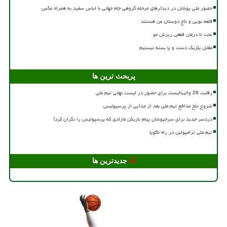
حضور ملی پوشان در دیدارهای مرحله گروهی جام جهانی با لباس سفید به همراه عکس
قلعه نویی و تاج دوستان من هستند
علت تا درمان قطعی ریزش مو
مقابل بلژیک دست و پا بسته نیستیم
پربحث ترین ها
رقابت 28 والیبالیست برای حضور در لیست نهائی تیم ملی
شروع تلخ مدافع تیم ملی بعد از جدایی از پرسپولیس
دردسر جدید برای سرخپوشان پیام بازیکن مازادی که پرسپولیس را نگران کرد!
تیم ملی ترامپولین در راه ناگویا
جدیدترین ها