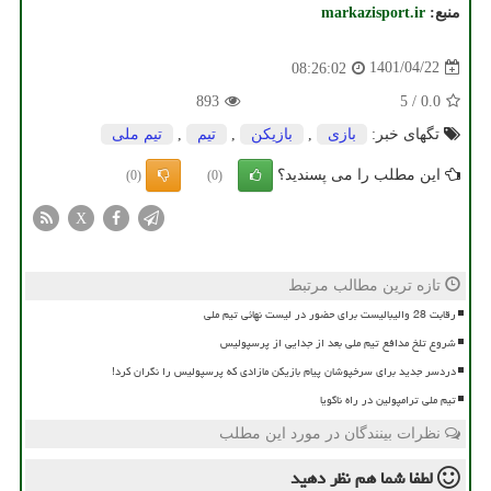
منبع:
markazisport.ir
1401/04/22
08:26:02
893
5
/
0.0
تگهای خبر:
بازی
,
بازیكن
,
تیم
,
تیم ملی
این مطلب را می پسندید؟
(0)
(0)
X
تازه ترین مطالب مرتبط
رقابت 28 والیبالیست برای حضور در لیست نهائی تیم ملی
شروع تلخ مدافع تیم ملی بعد از جدایی از پرسپولیس
دردسر جدید برای سرخپوشان پیام بازیکن مازادی که پرسپولیس را نگران کرد!
تیم ملی ترامپولین در راه ناگویا
نظرات بینندگان در مورد این مطلب
لطفا شما هم
نظر دهید