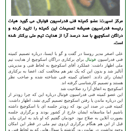
مرکز اسپرت: عضو کمیته فنی فدراسیون فوتبال می گوید هیات
رئیسه فدراسیون همیشه تصمیمات این کمیته را تایید کرده و
دراگان اسکوچیچ با صد درصد آرا از هدایت تیم ملی برکنار شده
است.
علی اصغر مدیر روستا در گفت و گو با ایسنا، درباره تصمیم کمیته
فنی فدراسیون
فوتبال
برای برکناری دراگان اسکوچیچ از هدایت تیم
ملی اظهار داشت: عملکرد آقای اسکوچیچ به لحاظ فنی و مدیریتی
آنالیز شد و بدون این که یک نفر هم مخالفت کند، اعضا به برکناری
ایشان رای دادند. اعضای کمیته فنی شناخته شده و صاحب نظر
هستند و تصمیم کارشناسی گرفته اند.
اسکوچیچ به اتفاق آرا رد صلاحیت شد
این عضو کمیته فنی فدراسیون فوتبال درباره این که چرا زودتر از
این درباره ماندن یا رفتن اسکوچیچ تصمیم گیری نشد، اظهار داشت:
کمیته فنی در صدد این بود که زودتر جلسه ای با اسکوچیچ داشته
باشیم اما متاسفانه ایشان خارج از کشور بودند و برگزاری جلسه
بصورت آنلاین به صلاح نبود. خودمان گفتیم که او باید به ایران بیاید.
قبل از این هم هنگام برگزاری اردوی تیم ملی در قطر این امکان
وجود نداشت. در نهایت روز گذشته با سوال هایی که به لحاظ فنی و