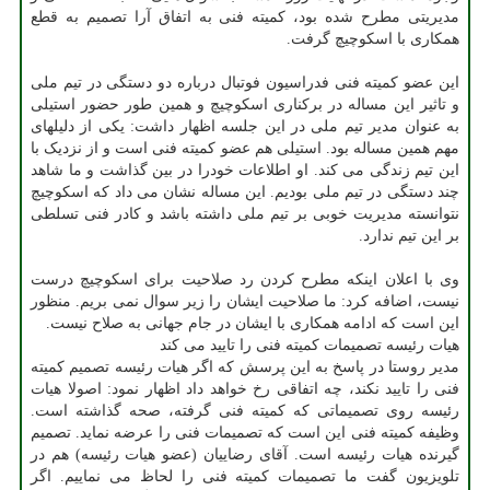
مدیریتی مطرح شده بود، کمیته فنی به اتفاق آرا تصمیم به قطع
همکاری با اسکوچیچ گرفت.
این عضو کمیته فنی فدراسیون فوتبال درباره دو دستگی در تیم ملی
و تاثیر این مساله در برکناری اسکوچیچ و همین طور حضور استیلی
به عنوان مدیر تیم ملی در این جلسه اظهار داشت: یکی از دلیلهای
مهم همین مساله بود. استیلی هم عضو کمیته فنی است و از نزدیک با
این تیم زندگی می کند. او اطلاعات خودرا در بین گذاشت و ما شاهد
چند دستگی در تیم ملی بودیم. این مساله نشان می داد که اسکوچیچ
نتوانسته مدیریت خوبی بر تیم ملی داشته باشد و کادر فنی تسلطی
بر این تیم ندارد.
وی با اعلان اینکه مطرح کردن رد صلاحیت برای اسکوچیچ درست
نیست، اضافه کرد: ما صلاحیت ایشان را زیر سوال نمی بریم. منظور
این است که ادامه همکاری با ایشان در جام جهانی به صلاح نیست.
هیات رئیسه تصمیمات کمیته فنی را تایید می کند
مدیر روستا در پاسخ به این پرسش که اگر هیات رئیسه تصمیم کمیته
فنی را تایید نکند، چه اتفاقی رخ خواهد داد اظهار نمود: اصولا هیات
رئیسه روی تصمیماتی که کمیته فنی گرفته، صحه گذاشته است.
وظیفه کمیته فنی این است که تصمیمات فنی را عرضه نماید. تصمیم
گیرنده هیات رئیسه است. آقای رضاییان (عضو هیات رئیسه) هم در
تلویزیون گفت ما تصمیمات کمیته فنی را لحاظ می نماییم. اگر