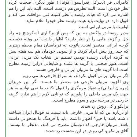
کامرانی فر (دبیرکل فدراسیون فوتبال) طور دیگری صحبت کرده
نظر خودش است. البته نظرش هم درست است. البته باید این را هم
اشاره می کرد که هیات رئیسه با نظر کمیته فنی موافقت می کند و
قبول دارد. در نهایت باید هیات رئیسه نظر خودرا اعلام نماید.
اولویت با مربی ایرانی است
مدیر روستا در واکنش به این که پس از برکناری اسکوچیچ چه راه
حل و گزینه هایی را در نظر دارند؟ اظهار داشت: در وهله نخست،
گزینه ایرانی مدنظر است. باتوجه به فرمایشان مقام معظم رهبری
که چند روز پیش ایراد کردند و از سویی خودمان هم سه هفته پیش
به گزینه ایرانی رسیده بودیم، تصمیم بر انتخاب یک مربی ایرانی
است. هنوز صحبتی با گزینه ها نشده و شایعاتی دراین زمینه مطرح
است اما گزینه های ما مربیان ایرانی و خارجی هستند.
اگر مربیان ایرانی قبول نکردند، به سراغ خارجی ها می رویم
وی افزود: مربیان خارجی هم مدنظر ما هستند. اگر این عزیزان
(مربیان ایرانی) پیشنهاد مربیگری را قبول نکنند، ما نمی توانیم به هر
جهت یک مربی داخلی را بیاوریم که توانایی لازم را هم ندارد. گزینه
خارجی در مرحله دوم و سوم مطرح است.
برانکو و کی روش رد شدند
او درباره این که آیا مربی خارجی باید نسبت به فوتبال ایران شناخته
داشته باشد یا خیر؟ اظهار داشت: باید با فرهنگ ما همخوانی داشته
باشد. مربیان خارجی که دوستان مطرح می کنند، مدنظر ما نیستند.
آقای برانکو و کی روش در این نشست رد شدند.