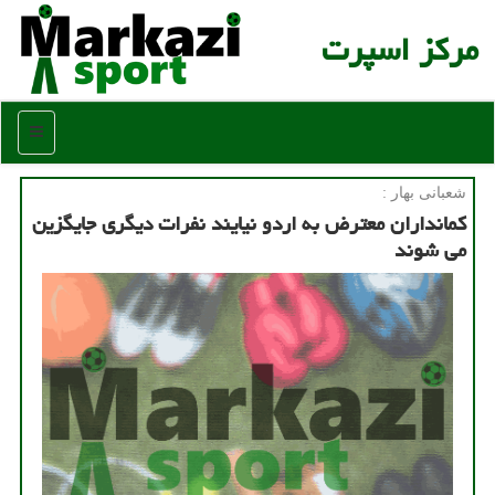
مركز اسپرت
منو
شعبانی بهار :
کمانداران معترض به اردو نیایند نفرات دیگری جایگزین
می شوند