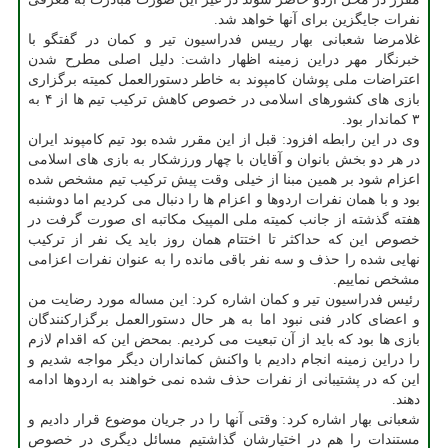
نفرات جایگزین برای آنها خواهد شد.
غلامرضا شعبانی بهار رییس فدراسیون تیر و کمان در گفتگو با
خبرنگار مهر دراین زمینه اظهار داشت: دلیل اصلی مطرح شدن
اعتراضات ملی پوشان کامپوند به خاطر دستورالعمل کمیته برگزاری
بازی های کشورهای اسلامی در خصوص کاهش ترکیب تیم ها از ۴ به
۳ کماندار بود.
وی در این رابطه افزود: قبل از این مقرر شده بود تیم کامپوند ایران
در هر دو بخش بانوان و آقایان با چهار ورزشکار به بازی های اسلامی
اعزام شود بر همین مبنا از خیلی وقت پیش ترکیب تیم مشخص شده
بود و با همان نفرات اردوها و اعزام ها را دنبال می کردیم اما دوشنبه
هفته گذشته از جانب کمیته ملی المپیک مکاتبه ای صورت گرفت در
خصوص این که حداکثر تا اختتام همان روز باید یک نفر از ترکیب
نهایی شده را حذف و سه نفر باقی مانده را به عنوان نفرات اعزامی
مشخص نماییم.
رئیس فدراسیون تیر و کمان اشاره کرد: این مساله مورد رضایت من
و اعضای کادر فنی نبود اما به هر حال دستورالعمل برگزارکنندگان
بازی ها بود که باید از آن تبعیت می کردیم. بمحض این که اقدام لازم
را دراین زمینه انجام دادیم با واکنش کمانداران دیگر مواجه شدیم و
این که در پشتیبانی از نفرات حذف شده نمی خواهند به اردوها ادامه
دهند.
شعبانی بهار اشاره کرد: وقتی آنها را در جریان موضوع قرار دادیم و
مستندات را هم در اختیارشان گذاشتیم مسائل دیگری در خصوص