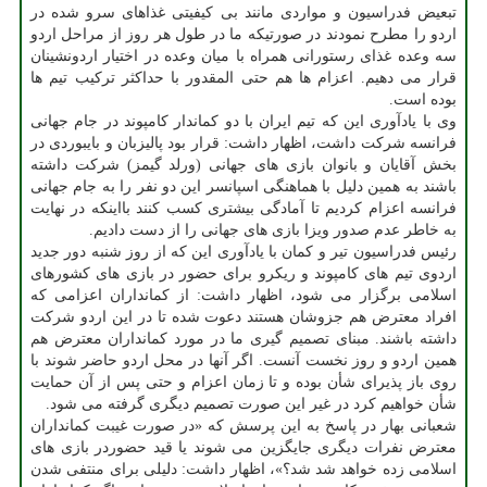
تبعیض فدراسیون و مواردی مانند بی کیفیتی غذاهای سرو شده در
اردو را مطرح نمودند در صورتیکه ما در طول هر روز از مراحل اردو
سه وعده غذای رستورانی همراه با میان وعده در اختیار اردونشینان
قرار می دهیم. اعزام ها هم حتی المقدور با حداکثر ترکیب تیم ها
بوده است.
وی با یادآوری این که تیم ایران با دو کماندار کامپوند در جام جهانی
فرانسه شرکت داشت، اظهار داشت: قرار بود پالیزبان و بایبوردی در
بخش آقایان و بانوان بازی های جهانی (ورلد گیمز) شرکت داشته
باشند به همین دلیل با هماهنگی اسپانسر این دو نفر را به جام جهانی
فرانسه اعزام کردیم تا آمادگی بیشتری کسب کنند بااینکه در نهایت
به خاطر عدم صدور ویزا بازی های جهانی را از دست دادیم.
رئیس فدراسیون تیر و کمان با یادآوری این که از روز شنبه دور جدید
اردوی تیم های کامپوند و ریکرو برای حضور در بازی های کشورهای
اسلامی برگزار می شود، اظهار داشت: از کمانداران اعزامی که
افراد معترض هم جزوشان هستند دعوت شده تا در این اردو شرکت
داشته باشند. مبنای تصمیم گیری ما در مورد کمانداران معترض هم
همین اردو و روز نخست آنست. اگر آنها در محل اردو حاضر شوند با
روی باز پذیرای شأن بوده و تا زمان اعزام و حتی پس از آن حمایت
شأن خواهیم کرد در غیر این صورت تصمیم دیگری گرفته می شود.
شعبانی بهار در پاسخ به این پرسش که «در صورت غیبت کمانداران
معترض نفرات دیگری جایگزین می شوند یا قید حضوردر بازی های
اسلامی زده خواهد شد شد؟»، اظهار داشت: دلیلی برای منتفی شدن