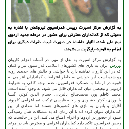
به گزارش مرکز اسپرت رییس فدراسیون تیروکمان با اشاره به
دعوتی که از کمانداران معترض برای حضور در مرحله جدید اردوی
تیم ملی شده، اظهار داشت: در صورت غیبت نفرات دیگری برای
اعزام به قونیه جایگزین می شوند.
به گزارش مرکز اسپرت به نقل از مهر، در آستانه اعزام کاروان
ورزش
ایران به بازی های کشورهای اسلامی فدراسیون تیر و کمان
که در این کاروان نماینده دارد با حواشی و چالش های جدیدی روبه
رو شده است. این حواشی به خاطر اعتراضات کمانداران اعزامی به
قونیه در ارتباط با عملکرد فدراسیون، عدم توجه کافی به شرایط
اردویی و تبعیضی میان کمانداران قائل می شود، به وجود آمده است.
محمد کاظم پور، محمدصالح پالیزبان، حسام الدین کوثر، گیسا
بایبوردی، کوثر خشنودی و راحله فارسی ترکیب تیم اعزامی کامپوند
آقایان و بانوان به بازی های کشورهای هستند اما تعدادی از این
کمانداران عنوان کرده اند تا آن زمان که به مشکلات شأن رسیدگی
نشود از حضور در اردوها و اعزام امتناع می کنند. این در حالیست که
رییس فدراسیون تاکید دارد کمانداران اعزامی و معترض باید در موعد
مقرر در محل اردو حاضر شوند در غیر این صورت مبادرت به معرفی