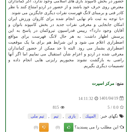
حضور در بخش کامپوند بازی های اسلامی وجود ندارد، اگر کمانداران
معترض روی حرف خود باشند و از حضور در اردو امتناع کنند با نظر
کادر فنی و برمبنای لانگ فهرست نفرات دیگری جایگزین می شوند.
«با توجه به ثبت نام نهایی انجام شده برای کاروان ورزش ایران
امکان جابجایی و معرفی نفرات جدید در بخش کامپوند بانوان و
آقایان وجود دارد؟» رییس فدراسیون تیروکمان در پاسخ به این
پرسش اظهار داشت: به هر حال لانگ فهرست برای مواقع
اضطراری اعلام می شود و این شرایط هم برای ما یک موقعیت
اضطراری بشمار می رود. البته تا حد ممکن از حضور کمانداران
معرفی شده در اردو و اعزام شأن استقبال می نماییم اما اگر آنها
راضی به بازگشت نشوند مجبوریم رایزنی هایی انجام داده و
تصمیمات دیگری بگیریم.
منبع:
مركز اسپرت
1401/04/19
14:11:32
815
5
/
0.0
تگهای خبر:
المپیك
,
بازی
,
تیم
,
تیم ملی
این مطلب را می پسندید؟
(0)
(0)