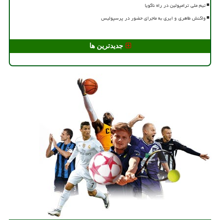
تیم ملی ترامپولین در راه ناگویا
واکنش طاهری و ایری به ماجرای حضور در پرسپولیس
جدیدترین ها