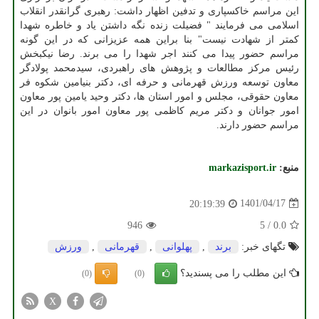
این مراسم خاکسپاری و تدفین اظهار داشت: رهبری گرانقدر انقلاب
اسلامی می فرمایند " فضیلت زنده نگه داشتن یاد و خاطره شهدا
کمتر از شهادت نیست" بنا براین همه عزیزانی که در این گونه
مراسم حضور پیدا می کنند اجر شهدا را می برند. رضا نیکبخش
رئیس مرکز مطالعات و پژوهش های راهبردی، سیدمحمد پولادگر
معاون توسعه ورزش قهرمانی و حرفه ای، دکتر بنیامین شکوه فر
معاون حقوقی، مجلس و امور استان ها، دکتر وحید یامین پور معاون
امور جوانان و دکتر مریم کاظمی پور معاون امور بانوان در این
مراسم حضور دارند.
منبع:
markazisport.ir
1401/04/17
20:19:39
946
5
/
0.0
تگهای خبر:
برند
,
پهلوانی
,
قهرمانی
,
ورزش
این مطلب را می پسندید؟
(0)
(0)
X