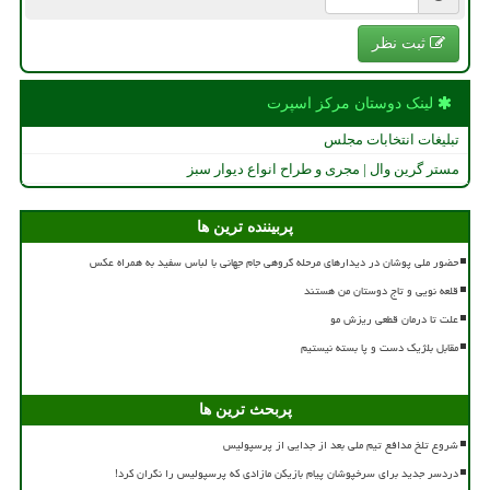
ثبت نظر
لینک دوستان مركز اسپرت
تبلیغات انتخابات مجلس
مستر گرین وال | مجری و طراح انواع دیوار سبز
پربیننده ترین ها
حضور ملی پوشان در دیدارهای مرحله گروهی جام جهانی با لباس سفید به همراه عکس
قلعه نویی و تاج دوستان من هستند
علت تا درمان قطعی ریزش مو
مقابل بلژیک دست و پا بسته نیستیم
پربحث ترین ها
شروع تلخ مدافع تیم ملی بعد از جدایی از پرسپولیس
دردسر جدید برای سرخپوشان پیام بازیکن مازادی که پرسپولیس را نگران کرد!