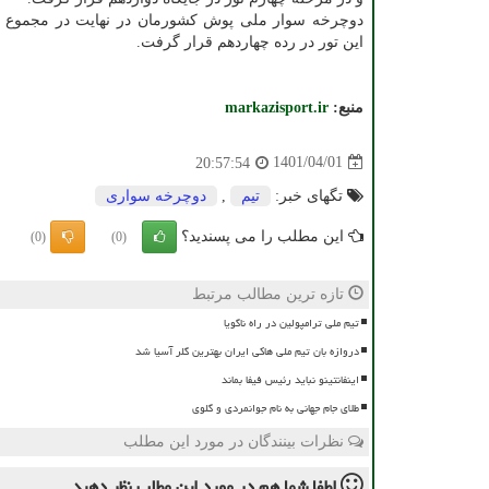
دوچرخه سوار ملی پوش کشورمان در نهایت در مجموع ر
این تور در رده چهاردهم قرار گرفت.
منبع:
markazisport.ir
1401/04/01
20:57:54
تگهای خبر:
تیم
,
دوچرخه سواری
این مطلب را می پسندید؟
(0)
(0)
تازه ترین مطالب مرتبط
تیم ملی ترامپولین در راه ناگویا
دروازه بان تیم ملی هاکی ایران بهترین گلر آسیا شد
اینفانتینو نباید رئیس فیفا بماند
طلای جام جهانی به نام جوانمردی و گلوی
نظرات بینندگان در مورد این مطلب
لطفا شما هم
در مورد این مطلب
نظر دهید