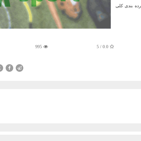
ده بندی کلی
995
5
/
0.0
X