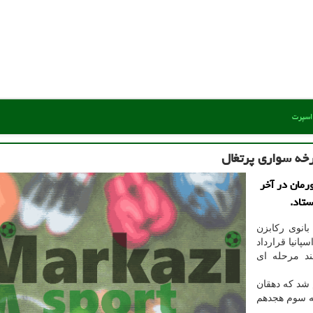
 اسپرت
رخه سواری پرتغال
رمان در آخر
ستاد.
انوی رکابزن
ر کشورمان که مدتی است با تیم ZAAF CYCLING اسپانیا قرارداد
ند مرحله ای
له ای با حضور ۱۰۲ نفر انجام شد که دهقان
له سوم هجدهم