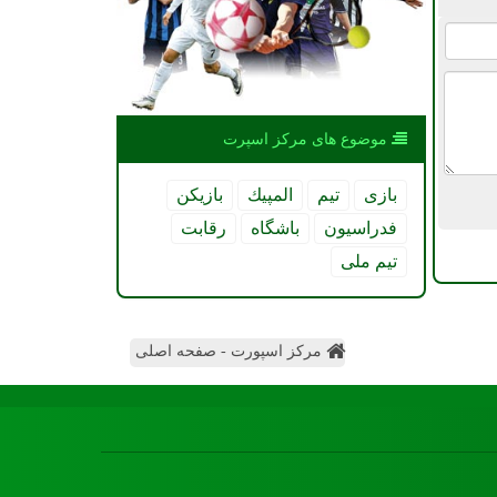
موضوع های مركز اسپرت
بازی
تیم
المپیك
بازیكن
فدراسیون
باشگاه
رقابت
تیم ملی
مرکز اسپورت - صفحه اصلی