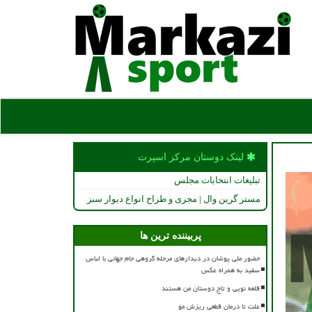
لینک دوستان مركز اسپرت
تبلیغات انتخابات مجلس
مستر گرین وال | مجری و طراح انواع دیوار سبز
پربیننده ترین ها
حضور ملی پوشان در دیدارهای مرحله گروهی جام جهانی با لباس
سفید به همراه عکس
قلعه نویی و تاج دوستان من هستند
علت تا درمان قطعی ریزش مو