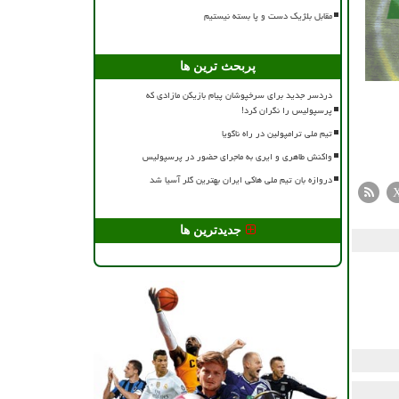
مقابل بلژیک دست و پا بسته نیستیم
پربحث ترین ها
دردسر جدید برای سرخپوشان پیام بازیکن مازادی که
پرسپولیس را نگران کرد!
تیم ملی ترامپولین در راه ناگویا
واکنش طاهری و ایری به ماجرای حضور در پرسپولیس
دروازه بان تیم ملی هاکی ایران بهترین گلر آسیا شد
جدیدترین ها