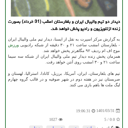
دیدار دو تیم والیبال ایران و بلغارستان امشب (31 خرداد) بصورت
زنده ازتلویزیون و رادیو پخش خواهد شد.
به گزارش مرکز اسپرت به نقل از ایسنا، دیدار تیم ملی والیبال ایران
- بلغارستان امشب ساعت ۲۱ و ۳۰ دقیقه از شبکه رادیویی
ورزش
موج اف ام ردیف ۹۲ مگاهرتز پخش خواهد شد.
همزمان پخش زنده دیدار تیم ملی والیبال ایران از شبکه سه سیما
ساعت ۲۱ و ۳۰ امشب روی آنتن خواهد رفت.
تیم های بلغارستان، ایران، آمریکا، برزیل، کانادا، استرالیا، لهستان و
صربستان نیز در هفته دوم در شهر صوفیه و در قالب گروه چهارم
لیگ ملت ها باهم بازی می کنند.
1401/03/31
19:06:31
1027
5
/
0.0