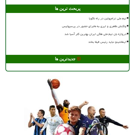
پربحث ترین ها
تیم ملی ترامپولین در راه ناگویا
واکنش طاهری و ایری به ماجرای حضور در پرسپولیس
دروازه بان تیم ملی هاکی ایران بهترین گلر آسیا شد
اینفانتینو نباید رئیس فیفا بماند
جدیدترین ها