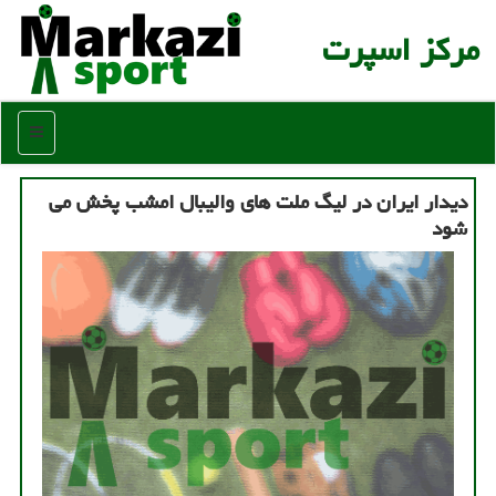
مركز اسپرت
منو
دیدار ایران در لیگ ملت های والیبال امشب پخش می
شود