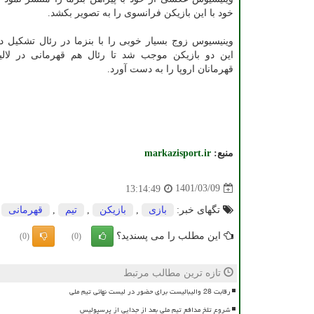
خود با این بازیکن فرانسوی را به تصویر بکشد.
وینیسیوس زوج بسیار خوبی را با بنزما در رئال تشکیل 
این دو بازیکن موجب شد تا رئال هم قهرمانی در لالی
قهرمانان اروپا را به دست آورد.
منبع:
markazisport.ir
1401/03/09
13:14:49
تگهای خبر:
بازی
,
بازیكن
,
تیم
,
قهرمانی
این مطلب را می پسندید؟
(0)
(0)
تازه ترین مطالب مرتبط
رقابت 28 والیبالیست برای حضور در لیست نهائی تیم ملی
شروع تلخ مدافع تیم ملی بعد از جدایی از پرسپولیس