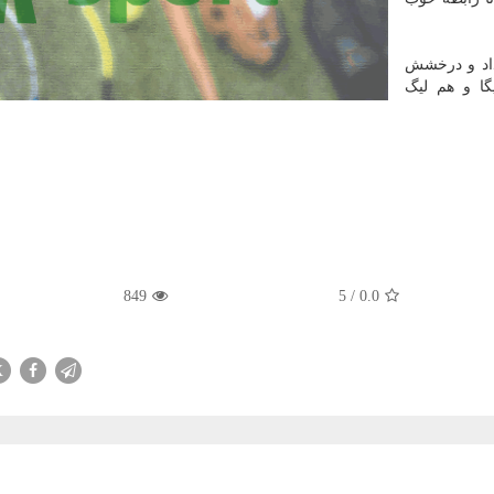
داد و درخشش
گا و هم لیگ
849
5
/
0.0
X