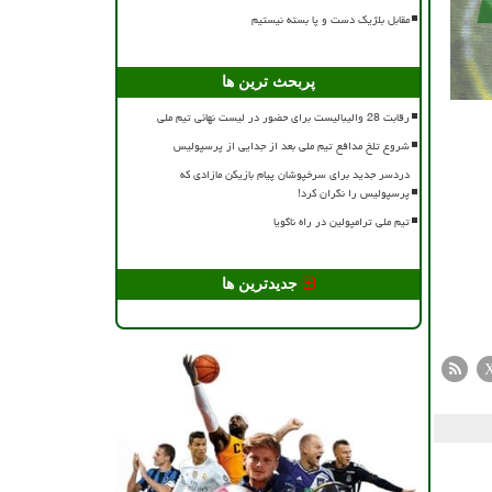
مقابل بلژیک دست و پا بسته نیستیم
پربحث ترین ها
رقابت 28 والیبالیست برای حضور در لیست نهائی تیم ملی
شروع تلخ مدافع تیم ملی بعد از جدایی از پرسپولیس
دردسر جدید برای سرخپوشان پیام بازیکن مازادی که
پرسپولیس را نگران کرد!
تیم ملی ترامپولین در راه ناگویا
جدیدترین ها