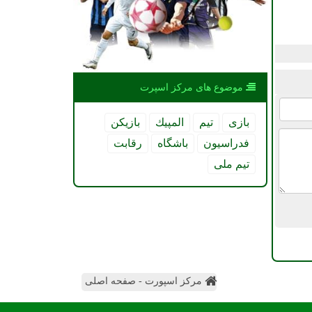
موضوع های مركز اسپرت
بازی
تیم
المپیك
بازیكن
فدراسیون
باشگاه
رقابت
تیم ملی
مرکز اسپورت - صفحه اصلی