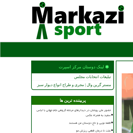
لینک دوستان مركز اسپرت
تبلیغات انتخابات مجلس
مستر گرین وال | مجری و طراح انواع دیوار سبز
پربیننده ترین ها
حضور ملی پوشان در دیدارهای مرحله گروهی جام جهانی با لباس
سفید به همراه عکس
قلعه نویی و تاج دوستان من هستند
علت تا درمان قطعی ریزش مو