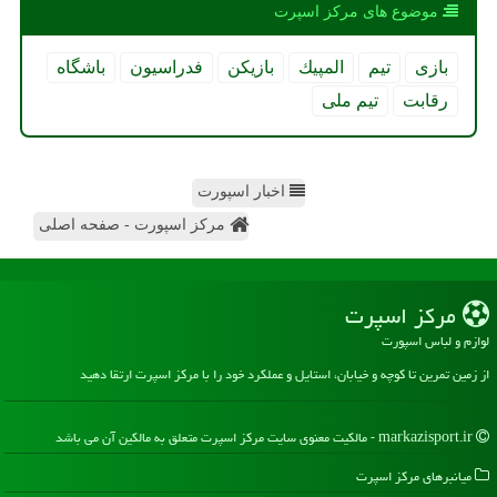
موضوع های مركز اسپرت
بازی
تیم
المپیك
بازیكن
فدراسیون
باشگاه
رقابت
تیم ملی
اخبار اسپورت
مرکز اسپورت - صفحه اصلی
مركز اسپرت
لوازم و لباس اسپورت
از زمین تمرین تا کوچه و خیابان، استایل و عملکرد خود را با مرکز اسپرت ارتقا دهید
markazisport.ir - مالکیت معنوی سایت مركز اسپرت متعلق به مالکین آن می باشد
میانبرهای مركز اسپرت