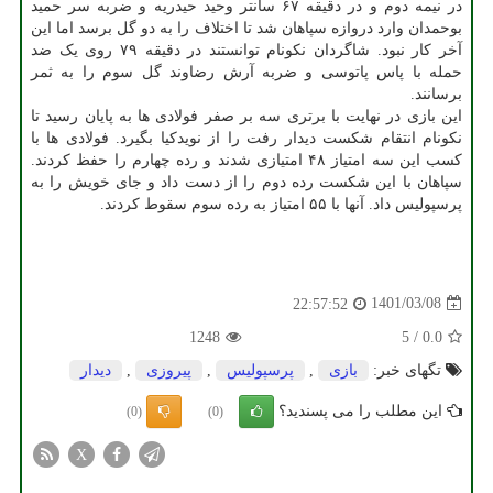
در نیمه دوم و در دقیقه ۶۷ سانتر وحید حیدریه و ضربه سر حمید
بوحمدان وارد دروازه سپاهان شد تا اختلاف را به دو گل برسد اما این
آخر کار نبود. شاگردان نکونام توانستند در دقیقه ۷۹ روی یک ضد
حمله با پاس پاتوسی و ضربه آرش رضاوند گل سوم را به ثمر
برسانند.
این بازی در نهایت با برتری سه بر صفر فولادی ها به پایان رسید تا
نکونام انتقام شکست دیدار رفت را از نویدکیا بگیرد. فولادی ها با
کسب این سه امتیاز ۴۸ امتیازی شدند و رده چهارم را حفظ کردند.
سپاهان با این شکست رده دوم را از دست داد و جای خویش را به
پرسپولیس داد. آنها با ۵۵ امتیاز به رده سوم سقوط کردند.
1401/03/08
22:57:52
1248
5
/
0.0
تگهای خبر:
بازی
,
پرسپولیس
,
پیروزی
,
دیدار
این مطلب را می پسندید؟
(0)
(0)
X