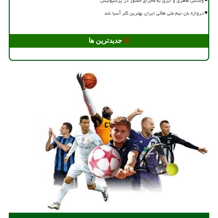
واکنش طاهری و ایری به ماجرای حضور در پرسپولیس
دروازه بان تیم ملی هاکی ایران بهترین گلر آسیا شد
جدیدترین ها