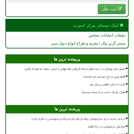
ثبت نظر
لینک دوستان مركز اسپرت
تبلیغات انتخابات مجلس
مستر گرین وال | مجری و طراح انواع دیوار سبز
پربیننده ترین ها
حضور ملی پوشان در دیدارهای مرحله گروهی جام جهانی با لباس سفید به همراه عکس
قلعه نویی و تاج دوستان من هستند
علت تا درمان قطعی ریزش مو
مقابل بلژیک دست و پا بسته نیستیم
پربحث ترین ها
دردسر جدید برای سرخپوشان پیام بازیکن مازادی که پرسپولیس را نگران کرد!
تیم ملی ترامپولین در راه ناگویا