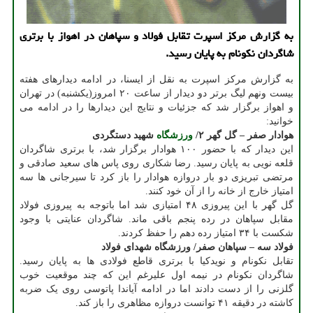
به گزارش مرکز اسپرت تقابل فولاد و سپاهان در اهواز با برتری
شاگردان نکونام به پایان رسید.
به گزارش مرکز اسپرت به نقل از ایسنا، در ادامه دیدارهای هفته
بیست ونهم لیگ برتر دو دیدار از ساعت ۲۰ امروز(یکشنبه) در تهران
و اهواز برگزار شد که جزئیات و نتایج این دیدارها را در ادامه می
خوانید:
هوادار صفر – گل گهر ۲/
ورزشگاه
شهید دستگردی
این دیدار که با حضور ۱۰۰ هوادار برگزار شد، با برتری شاگردان
قلعه نویی به پایان رسید. رضا شکاری روی پاس های سعید صادقی و
مرتضی تبریزی دو بار دروازه هوادار را باز کرد تا سیرجانی ها سه
امتیاز خارج از خانه را از آن خود کنند.
گل گهر با این پیروزی ۴۸ امتیازی شد اما باتوجه به پیروزی فولاد
مقابل سپاهان در رده پنجم باقی ماند. شاگردان عنایتی با وجود
شکست با ۳۴ امتیاز رده دهم را حفظ کردند.
فولاد سه – سپاهان صفر/ ورزشگاه شهدای فولاد
تقابل نکونام و نویدکیا با برتری قاطع فولادی ها به پایان رسید.
شاگردان نکونام در نیمه اول علیرغم این که چند موقعیت خوب
گلزنی را از دست دادند اما در ادامه آیاندا پاتوسی روی یک ضربه
کاشته در دقیقه ۴۱ توانست دروازه مظاهری را باز کند.