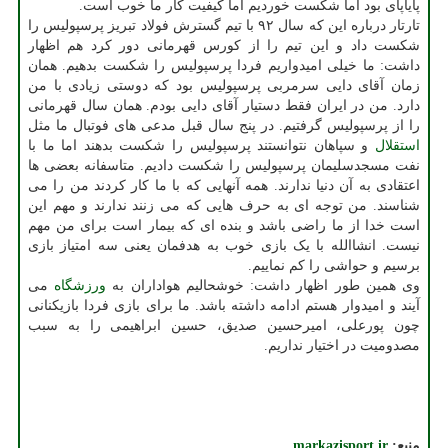
پایاپای بود اما شکست خوردیم اما کیفیت کار ما خوب است.
تارتار درباره این که سال ۹۲ با تیم گسترش فولاد تبریز پرسپولیس را
شکست داد و این تیم را از کورس قهرمانی دور کرد هم اظهار
داشت: ما خیلی امیدواریم فردا پرسپولیس را شکست بدهیم. همان
زمان آقای دایی سرمربی پرسپولیس بود که دوستی زیادی با من
دارد. من در ایران فقط دستیار آقای دایی بودم. همان سال قهرمانی
را از پرسپولیس گرفتیم. در پنج سال قبل مدعی های فوتبال ما مثل
استقلال
و سپاهان نتوانستند پرسپولیس را شکست بدهند اما ما با
نفت مسجدسلیمان پرسپولیس را شکست دادیم. متاسفانه بعضی ها
اعتقادی به آن دنیا ندارند. همه آنهایی که با ما کار کردند من را می
شناسند. من توجه ای به حرف هایی که می زنند ندارند و مهم این
است خدا از ما راضی باشد و بنده ای که بیمار است برای من مهم
نیست. انشاالله با یک بازی خوب به هدفمان یعنی سه امتیاز بازی
برسیم و حواشی را کم نماییم.
وی همین طور اظهار داشت: خوشحالیم هواداران به
ورزشگاه
می
آیند و امیدوار هستم ادامه داشته باشد. ما برای بازی فردا بازیکنانی
چون پورعلی، امیرحسین صدیق، حسین ابراهیمی را به سبب
مصدومیت در اختیار نداریم.
منبع:
markazisport.ir