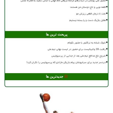
حضور ملی پوشان در دیدارهای مرحله گروهی جام جهانی با لباس سفید به همراه عکس
قلعه نویی و تاج دوستان من هستند
علت تا درمان قطعی ریزش مو
مقابل بلژیک دست و پا بسته نیستیم
پربحث ترین ها
شوک شبانه به تراکتور با حضور نکونام
رقابت 28 والیبالیست برای حضور در لیست نهائی تیم ملی
شروع تلخ مدافع تیم ملی بعد از جدایی از پرسپولیس
دردسر جدید برای سرخپوشان پیام بازیکن مازادی که پرسپولیس را نگران کرد!
جدیدترین ها