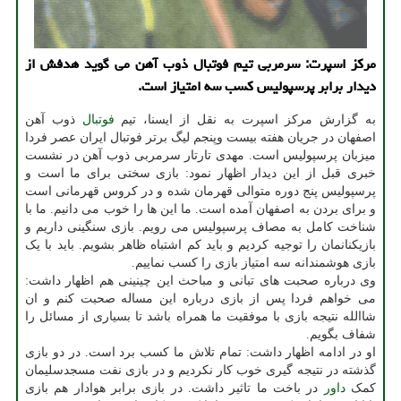
مرکز اسپرت: سرمربی تیم فوتبال ذوب آهن می گوید هدفش از
دیدار برابر پرسپولیس کسب سه امتیاز است.
به گزارش مرکز اسپرت به نقل از ایسنا، تیم
فوتبال
ذوب آهن
اصفهان در جریان هفته بیست وپنجم لیگ برتر فوتبال ایران عصر فردا
میزبان پرسپولیس است. مهدی تارتار سرمربی ذوب آهن در نشست
خبری قبل از این دیدار اظهار نمود: بازی سختی برای ما است و
پرسپولیس پنج دوره متوالی قهرمان شده و در کروس قهرمانی است
و برای بردن به اصفهان آمده است. ما این ها را خوب می دانیم. ما با
شناخت کامل به مصاف پرسپولیس می رویم. بازی سنگینی داریم و
بازیکنانمان را توجیه کردیم و باید کم اشتباه ظاهر بشویم. باید با یک
بازی هوشمندانه سه امتیاز بازی را کسب نماییم.
وی درباره صحبت های تبانی و مباحث این چینینی هم اظهار داشت:
می خواهم فردا پس از بازی درباره این مساله صحبت کنم و ان
شاالله نتیجه بازی با موفقیت ما همراه باشد تا بسیاری از مسائل را
شفاف بگویم.
او در ادامه اظهار داشت: تمام تلاش ما کسب برد است. در دو بازی
گذشته در نتیجه گیری خوب کار نکردیم و در بازی نفت مسجدسلیمان
کمک
داور
در باخت ما تاثیر داشت. در بازی برابر هوادار هم بازی