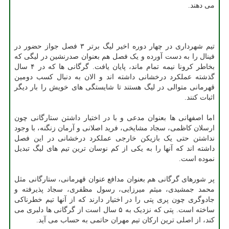
می دهند.
تیم شهرداری در چهار دوره اخیر لیگ برتر ۳ فصل جواز حضور در
فینال را به دست آورده و یک فصل هم بعنوان صدرنشین در لیگی که
بخاطر کرونا نیمه تمام ماند، پایان یافت. گرگانی ها که در ۴ سال
گذشته عملکرد درخشانی داشته اند و الان به دنبال کسب دومین
قهرمانی متوالی در لیگ هستند تا شایستگی های خویش را بار دیگر
اثبات کنند.
اما اصفهانی ها بعنوان مدعی و با در اختیار داشتن ستارگانی چون
ارسلان کاظمی، سجاد مشایخی، فرید اصلانی و آرمان زنگنه، با وجود
نداشتن حتی یک بازیکن خارجی عملکرد درخشانی در این فصل
داشته اند که آنها را به یکی از کم نوسان ترین تیم های لیگ تبدیل
نموده است.
پر شورهای گرگانی هم بعنوان مدافع عنوان قهرمانی، ستارگانی مثل
محمد جمشیدی، میثم میرزایی، رسول مظفری، سجاد پذیرفته و
جادوگری چون پری پتی را در اختیار دارند که از آنها تیم خطرناکی
ساخته است. پتی که نزدیک به ۵ سال است از گرگانی ها دلبری می
کند، از اصلی ترین ارکان تیم مهران حاتمی به حساب می آید.