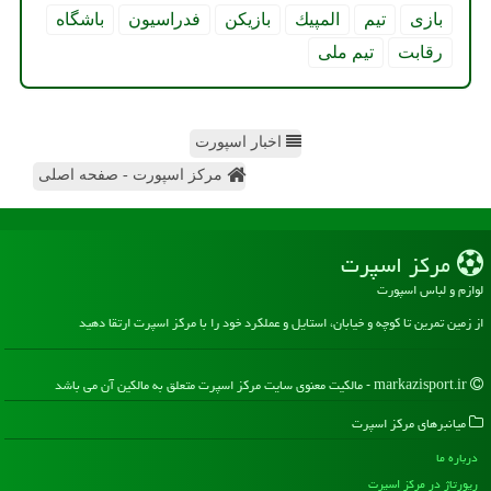
بازی
تیم
المپیك
بازیكن
فدراسیون
باشگاه
رقابت
تیم ملی
اخبار اسپورت
مرکز اسپورت - صفحه اصلی
مركز اسپرت
لوازم و لباس اسپورت
از زمین تمرین تا کوچه و خیابان، استایل و عملکرد خود را با مرکز اسپرت ارتقا دهید
markazisport.ir - مالکیت معنوی سایت مركز اسپرت متعلق به مالکین آن می باشد
میانبرهای مركز اسپرت
درباره ما
رپورتاژ در مركز اسپرت