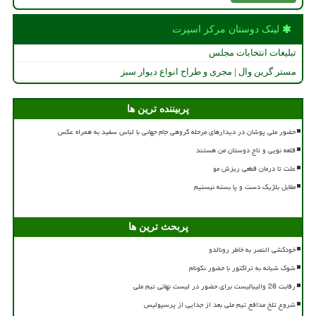
لینک دوستان مركز اسپرت
تبلیغات انتخابات مجلس
مستر گرین وال | مجری و طراح انواع دیوار سبز
پربیننده ترین ها
حضور ملی پوشان در دیدارهای مرحله گروهی جام جهانی با لباس سفید به همراه عکس
قلعه نویی و تاج دوستان من هستند
علت تا درمان قطعی ریزش مو
مقابل بلژیک دست و پا بسته نیستیم
پربحث ترین ها
خودکشی النصر به خاطر رونالدو
شوک شبانه به تراکتور با حضور نکونام
رقابت 28 والیبالیست برای حضور در لیست نهائی تیم ملی
شروع تلخ مدافع تیم ملی بعد از جدایی از پرسپولیس