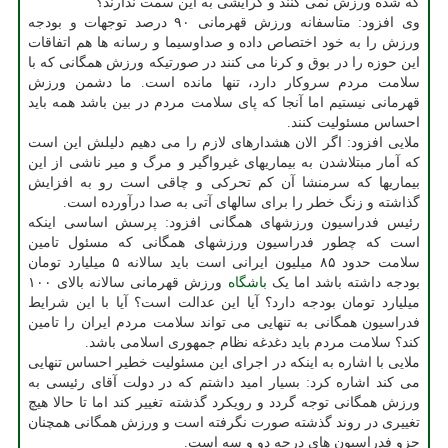
که شده ورزش نمی کنند و گرایشی به این سمت ندارند؟
وی افزود: متاسفانه ورزش قهرمانی ۹۰ درصد توجهات و بودجه
ورزش را به خود اختصاص داده و صداوسیما و رسانه ها هم اتفاقات
این حوزه را در بوق و کرنا می کنند در صورتیکه ورزش همگانی که با
سلامت مردم سروکار دارد، تنها مانده است. ما دشمن ورزش
قهرمانی نیستیم اما آنجا که پای سلامت مردم در بین باشد همه باید
احساس مسئولیت کنند.
ملایی افزود: اگر الان هشدارهای لازم را می دهیم دلیلش این است
که آمار مبتلاشدن به بیماریهای غیرواگیر و مرگ و میر ناشی از این
بیماریها که سرمنشا آن کم تحرکی و چاقی است رو به افزایش
گذاشته و زنگ خطر را برای سالهای آتی به صدا درآورده است.
رئیس فدراسیون ورزشهای همگانی افزود: پرسش اساسی اینکه
است که چطور فدراسیون ورزشهای همگانی که مسئول تامین
سلامت حدود ۸۵ میلیون ایرانی است باید سالانه ۵ میلیارد تومان
بودجه داشته باشد اما یک
باشگاه
ورزش قهرمانی سالانه بالای ۱۰۰
میلیارد تومان بودجه دارد؟ آیا این عدالت است؟ آیا با این شرایط
فدراسیون همگانی به تنهایی می تواند سلامت مردم ایران را تامین
کند؟ سلامت مردم باید دغدغه نظام جمهوری اسلامی باشد.
ملایی با اشاره به اینکه در اجرای این مسئولیت خطیر احساس تنهایی
می کند اشاره کرد: بسیار امید داشتم که در دولت آقای رئیسی به
ورزش همگانی توجه گردد و رویکرد گذشته تغییر کند اما تا حالا هیچ
تغییری در روند گذشته صورت نگرفته است و ورزش همگانی همچنان
جزو فدراسیون های درجه دو و سه است.