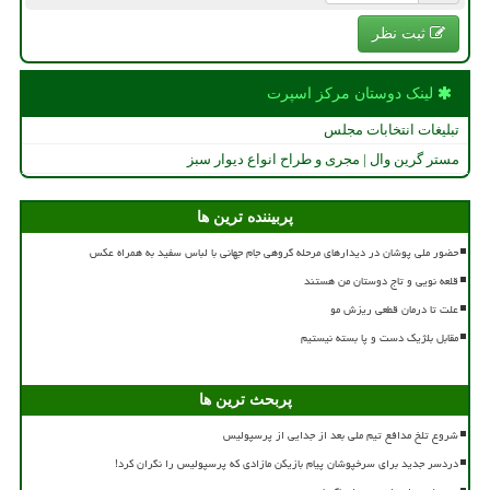
ثبت نظر
لینک دوستان مركز اسپرت
تبلیغات انتخابات مجلس
مستر گرین وال | مجری و طراح انواع دیوار سبز
پربیننده ترین ها
حضور ملی پوشان در دیدارهای مرحله گروهی جام جهانی با لباس سفید به همراه عکس
قلعه نویی و تاج دوستان من هستند
علت تا درمان قطعی ریزش مو
مقابل بلژیک دست و پا بسته نیستیم
پربحث ترین ها
شروع تلخ مدافع تیم ملی بعد از جدایی از پرسپولیس
دردسر جدید برای سرخپوشان پیام بازیکن مازادی که پرسپولیس را نگران کرد!