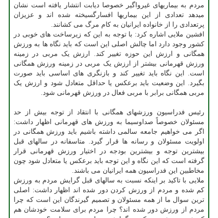
مردم به بیماریهای غیرواگیر خصوصا دیابت انتشار یافته است نشان
میدهد تعدادی از این بیماریها افسارگسیخته شده اند و عزیزان
پرتعدادی را از خانواده ایرانیان به کام مرگ می کشانند.
افشین ملایی اشاره کرد: با توجه به این که زیرساخت های خوبی در
کشور وجود دارد اما چالش اصلی این است که باید نگاه ها به ورزش
همگانی و ارزش این حوزه تغییر کند. ارزش یک مربی در زمینه
ورزش قهرمانی بیشتر از ارزش یک مربی در زمینه ورزش همگانی
است. این نگاه باید تغییر کند و بازنگری های اساسی باید صورت
بگیرد. این وضعیت باید برعکس یا حداقل متعادل شود و ارزش یک
مربی همگانی برابر با مربی فعال در ورزش قهرمانی شود.
رئیس فدراسیون ورزشهای همگانی با انتقاد از توجه بیش از حد
مسئولان خصوصاً صداوسیما به ورزش های قهرمانی اظهار داشت:
اگر می خواهیم جامعه سالمی داشته باشیم باید ورزش همگانی در
اولویت مسئولان و رسانه ها قرار گیرد. متاسفانه در سالهای قبل
بیشترین توجه و بیشترین بودجه در اختیار ورزش قهرمانی قرار
گرفته است که این نگاه و این توجه باید برعکس یا متعادل شود چون
مخاطبین این فدراسیون همه ایرانیان می باشند.
ملایی با تاکید بر اینکه نسبت به سالهای قبل گرایش مردم به ورزش
کم شده و مردم از ورزش کردن دور شده اند اظهار داشت: اصلی
ترین سوال ما از همه مسئولان و تصمیم گیرندگان این است که چرا
مردم از ورزش دور شده اند؟ چرا مردم برای سلامت خودشان هم