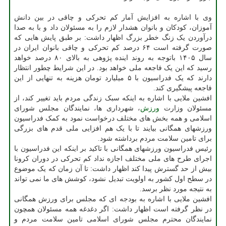
وی با اشاره به افزایش آمار کم تحرکی و چاقی در بین دانش
آموزان، کودکان و بانوان هشدار لازم را به مسئولان داد و با به صدا
درآوردن یک زنگ خطر بزرگ اظهار داشت: بر طبق پایش هایی که
صورت گرفته است ۶۴ درصد کم تحرکی و چاقی بانوان ایران در
سال ۱۴۰۵ باتوجه به روند اینده پژوهی به بالای ۸۰ درصد خواهد
رسید که این یک فاجعه ملی خواهد بود. در این شرایط چطور انتظار
دارند که یک فدراسیون با ۵ میلیارد تومان هزینه به تنهایی از این
فاجعه پیشگیری کند.
افشین ملایی با اشاره به اینکه سبک زندگی مردم باید تغییر کند، از
مسئولان وزارت
ورزش
، شهرداری ها، نمایندگان مجلس شورای
اسلامی و همه بخش های مختلف درخواست نمود به کمک فدراسیون
ورزشهای همگانی بیایند تا با یک هم افزایی ملی قدم های بزرگی
برای تامین سلامت مردم برداشته شود.
رئیس فدراسیون ورزشهای همگانی با تاکید بر اینکه این فدراسیون با
اجرای طرح های ملی مختلف اجازه نداد کم تحرکی در دوران کرونا
بیش از حد گسترش پیدا کند اظهار داشت: تا آن زمان که یک موضوع
در سطح اول کشور به اولویت تبدیل نشود، کوشش های ما نمی تواند
به نتیجه مورد نظر برسد.
افشین ملایی با اشاره به بودجه ای که مجلس برای ورزش همگانی
در نظر گرفته است اظهار داشت: اگر دغدغه همه مسئولان همچون
نمایندگان محترم مجلس شورای اسلامی تامین سلامت مردم و