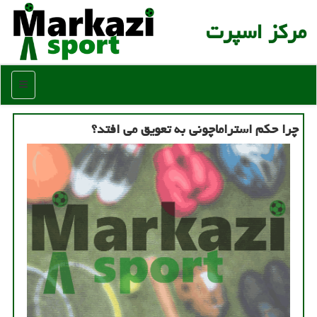
مركز اسپرت
منو
چرا حکم استراماچونی به تعویق می افتد؟