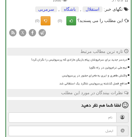
1068
5
/
0.0
تگهای خبر:
استقلال
,
باشگاه
,
سرمربی
این مطلب را می پسندید؟
(0)
(0)
X
تازه ترین مطالب مرتبط
دردسر جدید برای سرخپوشان پیام بازیکن مازادی که پرسپولیس را نگران کرد!
تیم ملی ترامپولین در راه ناگویا
واکنش طاهری و ایری به ماجرای حضور در پرسپولیس
مدافع فصل گذشته پرسپولیس شاگرد یک استقلالی شد
نظرات بینندگان در مورد این مطلب
لطفا شما هم
نظر دهید