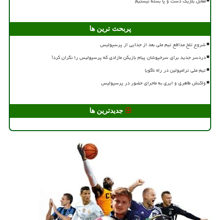
مقابل بلژیک دست و پا بسته نیستیم
پربحث ترین ها
شروع تلخ مدافع تیم ملی بعد از جدایی از پرسپولیس
دردسر جدید برای سرخپوشان پیام بازیکن مازادی که پرسپولیس را نگران کرد!
تیم ملی ترامپولین در راه ناگویا
واکنش طاهری و ایری به ماجرای حضور در پرسپولیس
جدیدترین ها