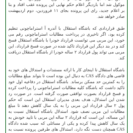
موکول شد اما باردیگر اعلام حکم نهایی این پرونده عقب افتاد و بنا
بر اعلام جدید، رای این پرونده بجای ۱۱ فروردین، دوم اردیبهشت
صادر خواهد شد.
طبق قراردادی که باشگاه استقلال با آندره آ استراماچونی تنظیم
کرده بود، اگر تاخیری در پرداخت مطالبات استراماچونی رقم می
خورد، این مربی می توانست قرارداد خودرا با باشگاه استقلال فسخ
کند و در بند دیگر این قرارداد تاکید شده در صورت فسخ قرارداد، این
مربی می تواند پول قرارداد ۲ ساله خودرا از باشگاه استقلال دریافت
کند.
باشگاه استقلال تا اینجای کار با ارائه مستندات و استدلال های خود به
قاضی های دادگاه CAS به دنبال این بوده است تا بتواند مبلغ مطالبات
را به کمترین حد ممکن برساند. باشگاه استقلال در دفاعیه اول خود
تاکید داشت که باشگاه کلیه مطالبات استراماچونی را پرداخت کرده
و فسخ قرارداد بصورت توافقی صورت گرفته است. در صورت رد
شدن این استدلال، هدف بعدی مدیران استقلال این است که حکم
پول ۲ سال قرارداد این مربی را به یک سال کاهش دهند تا مبلغ
مطالبات این مربی نصف شود. استدلال باشگاه استقلال نسبت به
این مساله، این است که قرارداد ۲ ساله این مربی با تایید خودش به
یک سال کاهش پیدا کرده و یکی از مسائلی که سبب شده دادگاه
CAS همچنان دست نگه دارد، استدلال های طرفین پرونده نسبت به