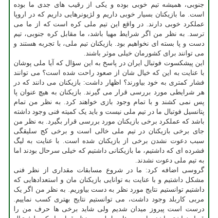
جنوبی، همیشه تیم خوبی بوده و یکی از رقیب های جدی ما بوده
است. ما بازیکنان بسیار خوبی داریم و لژیونرهایی داریم که در اروپا
عملکرد خوبی دارند. در واقع این تیم ملی کره است که از ما می
ترسد. به نظر من اگر شرایط مهیا باشد، ما مقابل کره جنوبی، تیم
دست و پا بسته ای نخواهیم بود. بازیکنان تیم ملی، با تجربه هستند و
می توانند برای کشورمان خیلی موثر باشند.
این پیشکسوت فوتبال ایران در پاسخ به این سؤال که آیا ملی پوشان
با عنایت به این که خیال شان از صعود راحت شده است؟ می توانند
فشار کمتری به خود بیاورند؟ اظهار داشت: بازیکنان می دانند که در
هر شرایطی مورد بررسی قرار می گیرند. بازیکنان به هیچ عنوان پا
پس نمی کشند و با تمام وجود بازی خواهند کرد. به نظر من تمام
پتانسیل فوتبال ما در تیم ملی نیست و باید یک کمیته فنی وجود داشته
باشد که عملکرد برخی بازیکنان مورد بررسی قرار بگیرد. به نظر من
جای برخی بازیکنان در تیم ملی خالی است و برخی کج سلیقگی
سبب دعوت نشدن برخی از بازیکنان شده است. با عنایت به لیگ
فشرده ای که داشتیم، ما بازیکنانی داشتیم که خیلی سرحال بودند اما
به تیم ملی دعوت نشدند.
گروسی اضافه کرد: ما در شروع مسابقات مقداری از نظر فنی
مشکل داشتیم و با عنایت به توانایی بازیکنان مان و استعدادهایی که
داشتیم توانستیم نتایج مورد نظر به دست بیاوریم. به نظر من اگر یک
مربی کاربلد وجود داشت، می توانستیم نتایج بهتری کسب نماییم.
درست است پیروز میدان شدیم ولی شاید برخی ها حرف من را