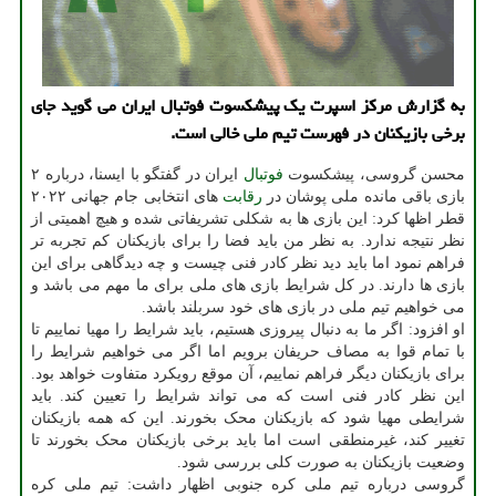
به گزارش مرکز اسپرت یک پیشکسوت فوتبال ایران می گوید جای
برخی بازیکنان در فهرست تیم ملی خالی است.
محسن گروسی، پیشکسوت
فوتبال
ایران در گفتگو با ایسنا، درباره ۲
بازی باقی مانده ملی پوشان در
رقابت
های انتخابی جام جهانی ۲۰۲۲
قطر اظها کرد: این بازی ها به شکلی تشریفاتی شده و هیچ اهمیتی از
نظر نتیجه ندارد. به نظر من باید فضا را برای بازیکنان کم تجربه تر
فراهم نمود اما باید دید نظر کادر فنی چیست و چه دیدگاهی برای این
بازی ها دارند. در کل شرایط بازی های ملی برای ما مهم می باشد و
می خواهیم تیم ملی در بازی های خود سربلند باشد.
او افزود: اگر ما به دنبال پیروزی هستیم، باید شرایط را مهیا نماییم تا
با تمام قوا به مصاف حریفان برویم اما اگر می خواهیم شرایط را
برای بازیکنان دیگر فراهم نماییم، آن موقع رویکرد متفاوت خواهد بود.
این نظر کادر فنی است که می تواند شرایط را تعیین کند. باید
شرایطی مهیا شود که بازیکنان محک بخورند. این که همه بازیکنان
تغییر کند، غیرمنطقی است اما باید برخی بازیکنان محک بخورند تا
وضعیت بازیکنان به صورت کلی بررسی شود.
گروسی درباره تیم ملی کره جنوبی اظهار داشت: تیم ملی کره