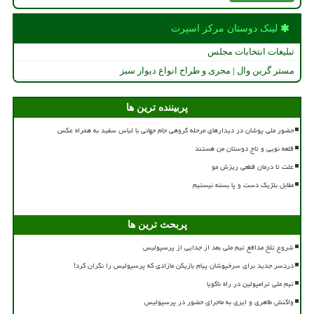
لینک دوستان مركز اسپرت
تبلیغات انتخابات مجلس
مستر گرین وال | مجری و طراح انواع دیوار سبز
پربیننده ترین ها
حضور ملی پوشان در دیدارهای مرحله گروهی جام جهانی با لباس سفید به همراه عکس
قلعه نویی و تاج دوستان من هستند
علت تا درمان قطعی ریزش مو
مقابل بلژیک دست و پا بسته نیستیم
پربحث ترین ها
شروع تلخ مدافع تیم ملی بعد از جدایی از پرسپولیس
دردسر جدید برای سرخپوشان پیام بازیکن مازادی که پرسپولیس را نگران کرد!
تیم ملی ترامپولین در راه ناگویا
واکنش طاهری و ایری به ماجرای حضور در پرسپولیس