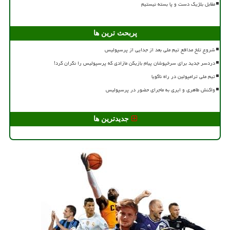
مقابل بلژیک دست و پا بسته نیستیم
پربحث ترین ها
شروع تلخ مدافع تیم ملی بعد از جدایی از پرسپولیس
دردسر جدید برای سرخپوشان پیام بازیکن مازادی که پرسپولیس را نگران کرد!
تیم ملی ترامپولین در راه ناگویا
واکنش طاهری و ایری به ماجرای حضور در پرسپولیس
جدیدترین ها