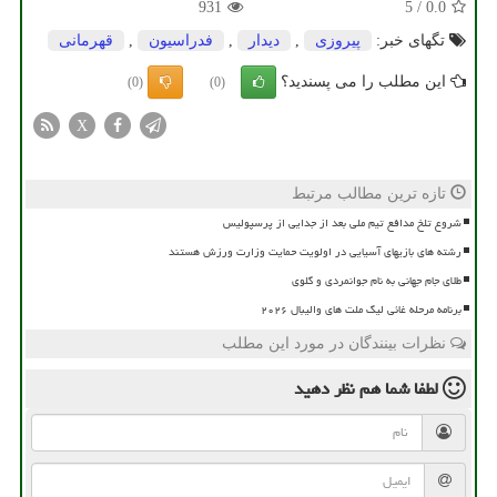
931
5
/
0.0
تگهای خبر:
پیروزی
,
دیدار
,
فدراسیون
,
قهرمانی
این مطلب را می پسندید؟
(0)
(0)
X
تازه ترین مطالب مرتبط
شروع تلخ مدافع تیم ملی بعد از جدایی از پرسپولیس
رشته های بازیهای آسیایی در اولویت حمایت وزارت ورزش هستند
طلای جام جهانی به نام جوانمردی و گلوی
برنامه مرحله غائی لیگ ملت های والیبال ۲۰۲۶
نظرات بینندگان در مورد این مطلب
لطفا شما هم
نظر دهید