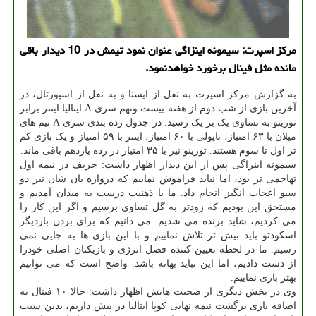
مرکز اسپرت: سیمونه اینزاگی عنوان نمود تیمش در 10 دیدار باقی
مانده مثل فینال برخورد خواهدنمود.
به گزارش مرکز اسپرت به نقل از ایسنا و به نقل از اسپورتال، در
آخرین بازی از شب دوم از هفته بیست ونهم سری A ایتالیا اینتر برابر
تورینو به تساوی یک بر یک رسید. در جدول رده بندی سری A تیم های
میلان با ۶۳ امتیاز، ناپولی با ۶۰ امتیاز، اینتر با ۵۹ امتیاز و یک بازی کم
تر اول تا سوم هستند. تورینو نیز با ۳۵ امتیاز در رده یازدهم باقی ماند.
سیمونه اینزاگی پس از این دیدار اظهار داشت: حریف در نیمه اول
تهاجمی تر بود، اما نباید فراموش نماییم که دروازه بان شان نیز دو
سیو اعجاب انگیز انجام داد. ما با ذهنیت درست به میدان آمدیم و
مستحق این بودیم که زودتر به گل تساوی برسیم و اگر این کار را
می کردیم، شاید برنده می شدیم. می دانیم که برای بردن باردیگر
اسکودتو باید بیش تر تلاش نماییم و با این بازی ها به جایی نمی
رسیم. ما در لحظه تعیین کننده فصل انرژی و بازیکنان اصلی خودرا
از دست دادیم، اما این نباید بهانه باشد. واضح است که می توانیم
بهتر بازی نماییم.
وی در بخش دیگری از صحبت هایش اظهار داشت: حالا ۱۰ فینال به
اضافه بازی برگشت نیمه نهایی کوپا ایتالیا در پیش داریم، بدین سبب