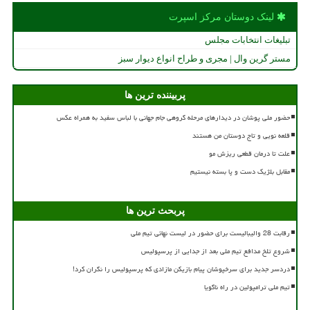
لینک دوستان مركز اسپرت
تبلیغات انتخابات مجلس
مستر گرین وال | مجری و طراح انواع دیوار سبز
پربیننده ترین ها
حضور ملی پوشان در دیدارهای مرحله گروهی جام جهانی با لباس سفید به همراه عکس
قلعه نویی و تاج دوستان من هستند
علت تا درمان قطعی ریزش مو
مقابل بلژیک دست و پا بسته نیستیم
پربحث ترین ها
رقابت 28 والیبالیست برای حضور در لیست نهائی تیم ملی
شروع تلخ مدافع تیم ملی بعد از جدایی از پرسپولیس
دردسر جدید برای سرخپوشان پیام بازیکن مازادی که پرسپولیس را نگران کرد!
تیم ملی ترامپولین در راه ناگویا