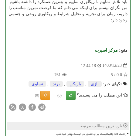
باید تلاش نماییم تا ریکاوری نماییم و بهترین عملکرد را داشته باشیم.
من نگران نیستم برای اینکه می دانم که ما فرصت تمرین مناسب را
داریم، زمان برای تجزیه و تحلیل شرایط و ریکاوری روحی و جسمی
وجود دارد.
منبع:
مركز اسپرت
1400/12/23
12:44:18
761
5
/
0.0
تگهای خبر:
بازی
,
بازیكن
,
برند
,
تساوی
این مطلب را می پسندید؟
(0)
(0)
X
تازه ترین مطالب مرتبط
رقابت 28 والیبالیست برای حضور در لیست نهائی تیم ملی