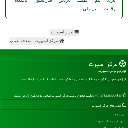
بازی
تیم
المپیك
بازیكن
فدراسیون
باشگاه
رقابت
تیم ملی
اخبار اسپورت
مرکز اسپورت - صفحه اصلی
مركز اسپرت
لوازم و لباس اسپورت
از زمین تمرین تا کوچه و خیابان، استایل و عملکرد خود را با مرکز اسپرت ارتقا دهید
markazisport.ir - مالکیت معنوی سایت مركز اسپرت متعلق به مالکین آن می باشد
میانبرهای مركز اسپرت
درباره ما
رپورتاژ در مركز اسپرت