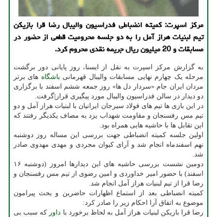
مرکز اسپرت: کمیته انضباطی فدراسیون والیبال رضا قرا بازیکن
تیم لبنیات هراز آمل را به دو جلسه محرومیت قطعی از حضور در
مسابقات و 20 میلیون ریال جریمه نقدی محروم کرد.
به گزارش مرکز اسپرت به نقل از ایسنا، روز پایانی دور برگشت
مرحله یک چهارم نهایی مسابقات والیبال قهرمانی
باشگاه
های برتر
مردان ایران جام «سردار دل ها» روز جمعه ششم اسفند با برگزاری
دو دیدار در سالن فدراسیون والیبال مورد پیگیری قرار|گرفت.
در این بازی ها تیم های فولاد سیرجان ایرانیان با لبنیات هراز آمل و دو
تیم مس رفسنجان و مقاومت شهداب یزد به مصاف یکدیگر رفتند که
این تقابل ها با حاشیه هایی همراه بود.
اولین جلسه کمیته انضباطی جهت بررسی این مساله روز دوشنبه
نهم اسفندماه انجام شد و آرای کیوان مجردی و مهدی مهدوی صادر
شد.
دومین نشست بررسی حاشیه های این دیدارها امروز (دوشنبه ۱۶
اسفند) با حضور امیر خداوردی و امین رضوی از تیم مس رفسنجان و
رضا قرا از تیم لبنیات هراز آمل انجام شد.
کمیته انضباطی بعد از استماع اظهارات حاضرین و بحث پیرامون
موضوع به اتفاق آرا احکام زیر را صادر کرد:
رضا قرا بازیکن لبنیات هراز آمل به لحاظ برخورد با
داور
که سبب بی