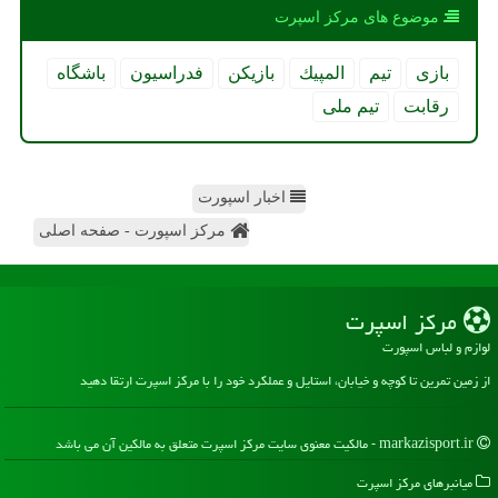
موضوع های مركز اسپرت
بازی
تیم
المپیك
بازیكن
فدراسیون
باشگاه
رقابت
تیم ملی
اخبار اسپورت
مرکز اسپورت - صفحه اصلی
مركز اسپرت
لوازم و لباس اسپورت
از زمین تمرین تا کوچه و خیابان، استایل و عملکرد خود را با مرکز اسپرت ارتقا دهید
markazisport.ir - مالکیت معنوی سایت مركز اسپرت متعلق به مالکین آن می باشد
میانبرهای مركز اسپرت