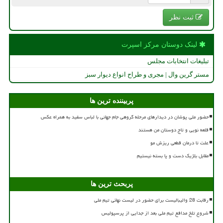
ثبت نظر
لینک دوستان مركز اسپرت
تبلیغات انتخابات مجلس
مستر گرین وال | مجری و طراح انواع دیوار سبز
پربیننده ترین ها
حضور ملی پوشان در دیدارهای مرحله گروهی جام جهانی با لباس سفید به همراه عکس
قلعه نویی و تاج دوستان من هستند
علت تا درمان قطعی ریزش مو
مقابل بلژیک دست و پا بسته نیستیم
پربحث ترین ها
رقابت 28 والیبالیست برای حضور در لیست نهائی تیم ملی
شروع تلخ مدافع تیم ملی بعد از جدایی از پرسپولیس