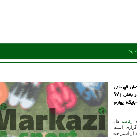
 اسپرت
مان قهرمانی
جهان که در امارات درحال برگزاری است، کماندار ایران در بخش W۱
ایگاه چهارم
ه
رقابت
های
رگزاری است،
 امروز شنبه هفتم اسفند در بخش W1 بعد از استراحت