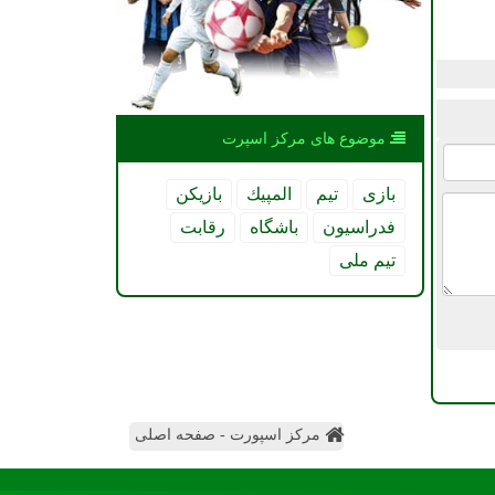
موضوع های مركز اسپرت
بازی
تیم
المپیك
بازیكن
فدراسیون
باشگاه
رقابت
تیم ملی
مرکز اسپورت - صفحه اصلی