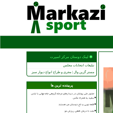
لینک دوستان مركز اسپرت
تبلیغات انتخابات مجلس
مستر گرین وال | مجری و طراح انواع دیوار سبز
پربیننده ترین ها
حضور ملی پوشان در دیدارهای مرحله گروهی جام جهانی با لباس
سفید به همراه عکس
قلعه نویی و تاج دوستان من هستند
علت تا درمان قطعی ریزش مو