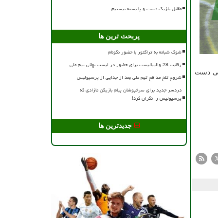
مقابل بلژیک دست و پا بسته نیستیم
پربحث ترین ها
شوک شبانه به تراکتور با حضور نکونام
رقابت 28 والیبالیست برای حضور در لیست نهائی تیم ملی
ست خورد و بعنوان چهارمی دست
شروع تلخ مدافع تیم ملی بعد از جدایی از پرسپولیس
دردسر جدید برای سرخپوشان پیام بازیکن مازادی که
پرسپولیس را نگران کرد!
جدیدترین ها