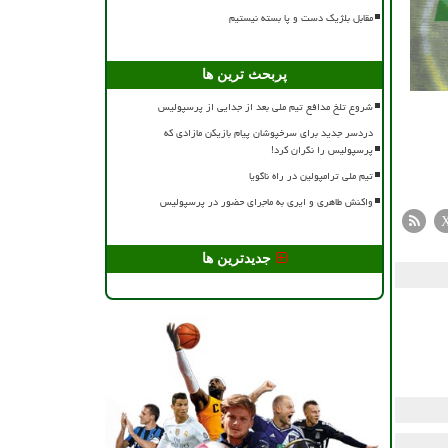
مقابل بلژیک دست و پا بسته نیستیم
پربحث ترین ها
شروع تلخ مدافع تیم ملی بعد از جدایی از پرسپولیس
دردسر جدید برای سرخپوشان پیام بازیکن مازادی که
پرسپولیس را نگران کرد!
تیم ملی ترامپولین در راه ناگویا
واکنش طاهری و ایری به ماجرای حضور در پرسپولیس
جدیدترین ها