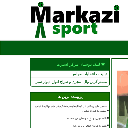
لینک دوستان مركز اسپرت
تبلیغات انتخابات مجلس
مستر گرین وال | مجری و طراح انواع دیوار سبز
پربیننده ترین ها
حضور ملی پوشان در دیدارهای مرحله گروهی جام جهانی با لباس
سفید به همراه عکس
قلعه نویی و تاج دوستان من هستند
علت تا درمان قطعی ریزش مو