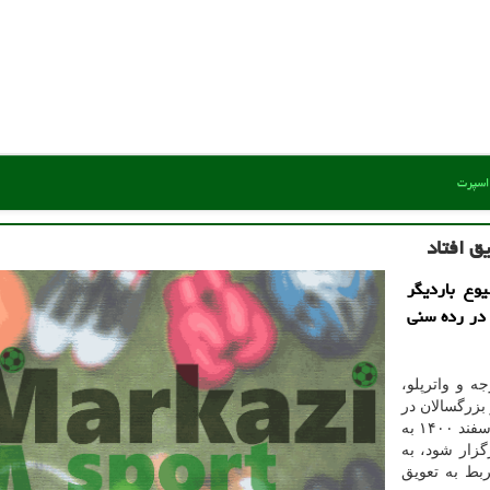
 اسپرت
ق افتاد
وع باردیگر
 در رده سنی
 و واترپلو،
بزرگسالان در
رده های سنی بالای ۲۵ ویژه آقایان که مقرر بود ۱۲ و ۱۳ اسفند ۱۴۰۰ به
گزار شود، به
بط به تعویق