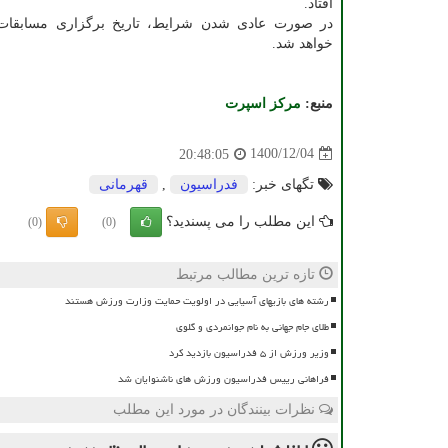
افتاد.
در صورت عادی شدن شرایط، تاریخ برگزاری مسابقات م
خواهد شد.
منبع:
مركز اسپرت
1400/12/04
20:48:05
تگهای خبر:
فدراسیون
,
قهرمانی
این مطلب را می پسندید؟
(0)
(0)
تازه ترین مطالب مرتبط
رشته های بازیهای آسیایی در اولویت حمایت وزارت ورزش هستند
طلای جام جهانی به نام جوانمردی و گلوی
وزیر ورزش از ۵ فدراسیون بازدید کرد
فراهانی رییس فدراسیون ورزش های ناشنوایان شد
نظرات بینندگان در مورد این مطلب