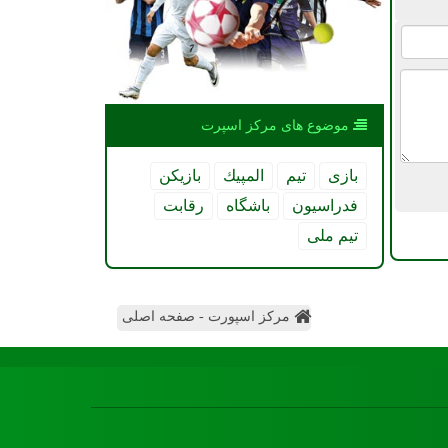
موضوع های مركز اسپرت
بازی
تیم
المپیك
بازیكن
فدراسیون
باشگاه
رقابت
تیم ملی
مرکز اسپورت - صفحه اصلی