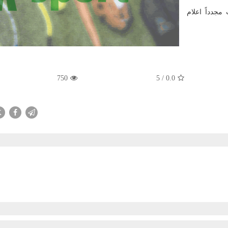
جدداً اعلام
750
5
/
0.0
X