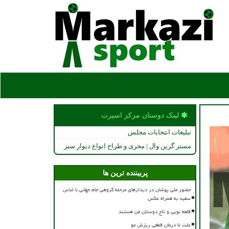
لینک دوستان مركز اسپرت
تبلیغات انتخابات مجلس
مستر گرین وال | مجری و طراح انواع دیوار سبز
پربیننده ترین ها
حضور ملی پوشان در دیدارهای مرحله گروهی جام جهانی با لباس
سفید به همراه عکس
قلعه نویی و تاج دوستان من هستند
علت تا درمان قطعی ریزش مو