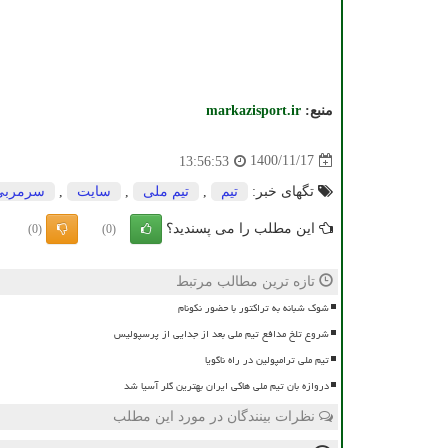
منبع:
markazisport.ir
1400/11/17
13:56:53
تگهای خبر:
تیم
,
تیم ملی
,
سایت
,
سرمربی
این مطلب را می پسندید؟
(0)
(0)
تازه ترین مطالب مرتبط
شوک شبانه به تراکتور با حضور نکونام
شروع تلخ مدافع تیم ملی بعد از جدایی از پرسپولیس
تیم ملی ترامپولین در راه ناگویا
دروازه بان تیم ملی هاکی ایران بهترین گلر آسیا شد
نظرات بینندگان در مورد این مطلب