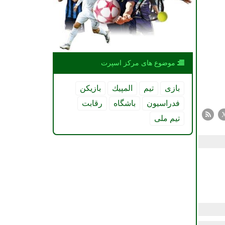
موضوع های مركز اسپرت
بازی
تیم
المپیك
بازیكن
فدراسیون
باشگاه
رقابت
تیم ملی