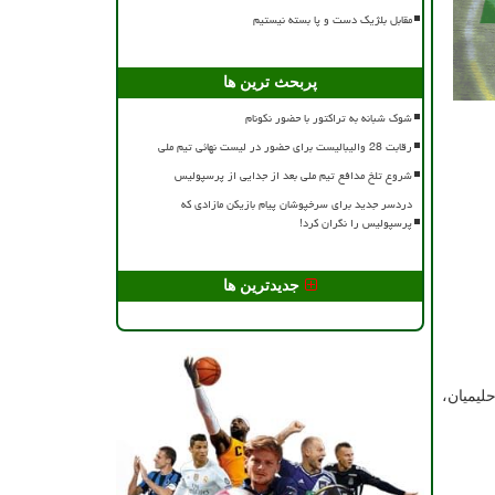
مقابل بلژیک دست و پا بسته نیستیم
پربحث ترین ها
شوک شبانه به تراکتور با حضور نکونام
رقابت 28 والیبالیست برای حضور در لیست نهائی تیم ملی
شروع تلخ مدافع تیم ملی بعد از جدایی از پرسپولیس
دردسر جدید برای سرخپوشان پیام بازیکن مازادی که
پرسپولیس را نگران کرد!
جدیدترین ها
لیمیان،