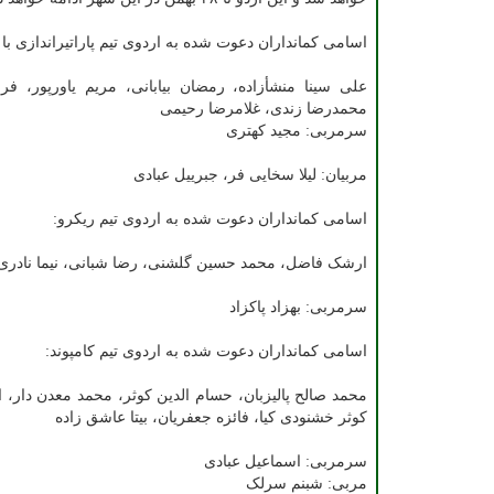
اسامی کمانداران دعوت شده به اردوی تیم پاراتیراندازی با 
علی سینا منشأزاده، رمضان بیابانی، مریم یاورپور، فر
محمدرضا زندی، غلامرضا رحیمی
سرمربی: مجید کهتری
مربیان: لیلا سخایی فر، جبرییل عبادی
اسامی کمانداران دعوت شده به اردوی تیم ریکرو:
ارشک فاضل، محمد حسین گلشنی، رضا شبانی، نیما نادری، 
سرمربی: بهزاد پاکزاد
اسامی کمانداران دعوت شده به اردوی تیم کامپوند:
محمد صالح پالیزبان، حسام الدین کوثر، محمد معدن دار، ا
کوثر خشنودی کیا، فائزه جعفریان، بیتا عاشق زاده
سرمربی: اسماعیل عبادی
مربی: شبنم سرلک