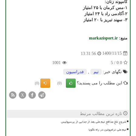
کامپوند زنان:
۱-مس کرمان با ۲۵ امتیاز
۲-آکادمی راد با ۲۴ امتیاز
۳- سهند تبریز با ۲۰ امتیاز
منبع:
markazisport.ir
1400/11/15
13:31:56
1001
5
/
0.0
تگهای خبر:
تیم
,
فدراسیون
این مطلب را می پسندید؟
(0)
(0)
X
تازه ترین مطالب مرتبط
شروع تلخ مدافع تیم ملی بعد از جدایی از پرسپولیس
تیم ملی ترامپولین در راه ناگویا