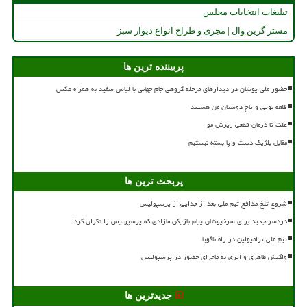
تبلیغات انتخابات مجلس
مستر گرین وال | مجری و طراح انواع دیوار سبز
پربیننده ترین ها
حضور ملی پوشان در دیدارهای مرحله گروهی جام جهانی با لباس سفید به همراه عکس
قلعه نویی و تاج دوستان من هستند
علت تا درمان قطعی ریزش مو
مقابل بلژیک دست و پا بسته نیستیم
پربحث ترین ها
شروع تلخ مدافع تیم ملی بعد از جدایی از پرسپولیس
دردسر جدید برای سرخپوشان پیام بازیکن مازادی که پرسپولیس را نگران کرد!
تیم ملی ترامپولین در راه ناگویا
واکنش طاهری و ایری به ماجرای حضور در پرسپولیس
جدیدترین ها