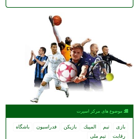
موضوع های مركز اسپرت
بازی
تیم
المپیك
بازیكن
فدراسیون
باشگاه
رقابت
تیم ملی