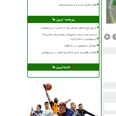
مقابل بلژیک دست و پا بسته نیستیم
پربحث ترین ها
شروع تلخ مدافع تیم ملی بعد از جدایی از پرسپولیس
دردسر جدید برای سرخپوشان پیام بازیکن مازادی که
پرسپولیس را نگران کرد!
تیم ملی ترامپولین در راه ناگویا
واکنش طاهری و ایری به ماجرای حضور در پرسپولیس
جدیدترین ها