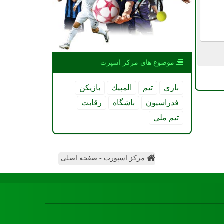
موضوع های مركز اسپرت
بازی
تیم
المپیك
بازیكن
فدراسیون
باشگاه
رقابت
تیم ملی
مرکز اسپورت - صفحه اصلی