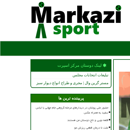
لینک دوستان مركز اسپرت
تبلیغات انتخابات مجلس
مستر گرین وال | مجری و طراح انواع دیوار سبز
پربیننده ترین ها
حضور ملی پوشان در دیدارهای مرحله گروهی جام جهانی با لباس
سفید به همراه عکس
قلعه نویی و تاج دوستان من هستند
علت تا درمان قطعی ریزش مو