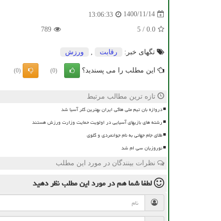
1400/11/14
13:06:33
789
5
/
0.0
تگهای خبر:
رقابت
,
ورزش
این مطلب را می پسندید؟
(0)
(0)
تازه ترین مطالب مرتبط
دروازه بان تیم ملی هاکی ایران بهترین گلر آسیا شد
رشته های بازیهای آسیایی در اولویت حمایت وزارت ورزش هستند
طلای جام جهانی به نام جوانمردی و گلوی
نوروزیان سی ام شد
نظرات بینندگان در مورد این مطلب
لطفا شما هم
در مورد این مطلب
نظر دهید