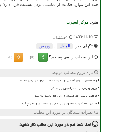
همه این موارد حکایت از نمایشی بودن نشست فردا دارد؛ وق
منبع:
مركز اسپرت
1400/11/10
14:23:24
تگهای خبر:
المپیك
,
ورزش
این مطلب را می پسندید؟
(0)
(0)
تازه ترین مطالب مرتبط
رشته های بازیهای آسیایی در اولویت حمایت وزارت ورزش هستند
وزیر ورزش از ۵ فدراسیون بازدید کرد
فراهانی رییس فدراسیون ورزش های ناشنوایان شد
انجمن المپیک ویژه با مجوز وزارت ورزش فعالیتش را شروع کرد
نظرات بینندگان در مورد این مطلب
لطفا شما هم
در مورد این مطلب
نظر دهید