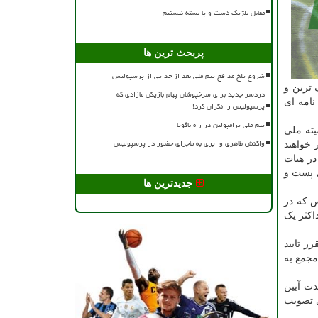
مقابل بلژیک دست و پا بسته نیستیم
پربحث ترین ها
شروع تلخ مدافع تیم ملی بعد از جدایی از پرسپولیس
 ترین و
دردسر جدید برای سرخپوشان پیام بازیکن مازادی که
 مانده به ۱۷ اسفندماه هنوز آیین نامه ای
پرسپولیس را نگران کرد!
تیم ملی ترامپولین در راه ناگویا
یته ملی
واکنش طاهری و ایری به ماجرای حضور در پرسپولیس
 خواهند
در هیات
ی پست و
جدیدترین ها
ص که در
اکثر یک
ر تایید
ه شرکت در مجمع به
این مدت آیین
ی تصویب