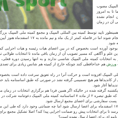
ته ملی المپیک مصوب
ار گردد اما تا به امروز
ن انجام نشده
ی آن در زمان
همینطور تایید توسط کمیته بین المللی المپیک و مجمع کمیته ملی المپیک بزرگ
مهم ترین اقدامی است که برای انتخابات این کمیته باید انجام شوند اما در فاصله کمتر از یک ماه و نیم
ه شود.
رو بوجود آورده است بخصوص که در بین اعضای هیات رئیسه و هیات اجرایی کم
 این علم و آگاهی که مسیر تصویب آن از زمان باقی مانده تا انتخابات طولانی تر
 به انتخابات کمیته ملی المپیک شانسی ندارند و به انتها رسیدن دوره فعلی، 
ورزش
هم خداحافظی کنند چونکه خارج از کمیته هم شانس زیادی برای تصد
 ملی المپیک افزوده است و حرکت آنرا در راه تعویق سرعت داده است بخصو
ز کاندیداها هم هیچ تصمیمی گرفته نشد در صورتی که طبق اساسنامه باید حد
دیداها آغاز شود.
شنبه گرفته شده در حالیکه اگر همین فردا هم برگزاری انتخابات در زمان مقر
گردد، بازهم برای تشکیل مجمع فرصت کم است بخصوص که طبق تبصره ۲ از ماده ۷ اساسنامه کمیته ملی المپیک دعوتنام
ا پست سفارشی برای اعضای مجمع ارسال شود.
با این اوصاف حداکثر تا ۱۷ بهمن ماه باید دعوتنامه مجمع ۱۷ اسفندماه برای اعضا ارسال شود اما چه ضمانتی وجود دارد که طی 
رسد تا برای انتخابات پیش رو ضمانت اجرایی پیدا کند؟ اصلا تشکیل مجمع برا
نامه ای برای اعضا ارسال نشده است؟