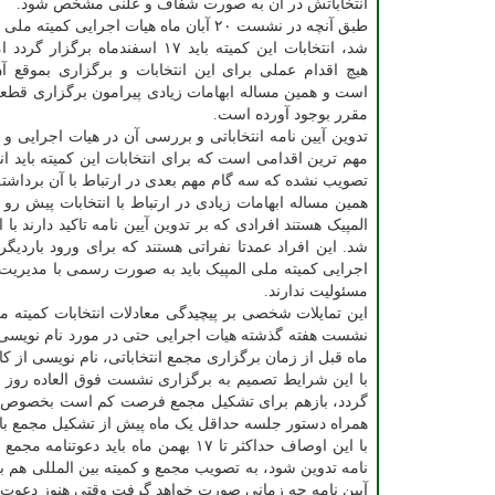
انتخاباتش در آن به صورت شفاف و علنی مشخص شود.
طبق آنچه در نشست ۲۰ آبان ماه هیات اجرایی کمی
شد، انتخابات این کمیته باید ۱۷ اسفندماه برگز
هیچ اقدام عملی برای این انتخابات و برگزاری بموقع آ
است و همین مساله ابهامات زیادی پیرامون برگزاری قطع
مقرر بوجود آورده است.
تدوین آیین نامه انتخاباتی و بررسی آن در هیات اجرایی و 
تصویب نشده که سه گام مهم بعدی در ارتباط با آن برداشت
همین مساله ابهامات زیادی در ارتباط با انتخابات پیش 
المپیک هستند افرادی که بر تدوین آیین نامه تاکید دارند با
شد. این افراد عمدتا نفراتی هستند که برای ورود باردیگر
اجرایی کمیته ملی المپیک باید به صورت رسمی با مدیریت
مسئولیت ندارند.
این تمایلات شخصی بر پیچیدگی معادلات انتخابات کمیته
نشست هفته گذشته هیات اجرایی حتی در مورد نام نویسی ا
ماه قبل از زمان برگزاری مجمع انتخاباتی، نام نویسی از کان
با این شرایط تصمیم به برگزاری نشست فوق العاده روز یک
همراه دستور جلسه حداقل یک ماه پیش از تشکیل مجمع ب
نامه تدوین شود، به تصویب مجمع و کمیته بین المللی هم ب
آیین نامه چه زمانی صورت خواهد گرفت وقتی هنوز دعوت 