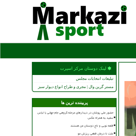
لینک دوستان مركز اسپرت
تبلیغات انتخابات مجلس
مستر گرین وال | مجری و طراح انواع دیوار سبز
پربیننده ترین ها
حضور ملی پوشان در دیدارهای مرحله گروهی جام جهانی با لباس
سفید به همراه عکس
قلعه نویی و تاج دوستان من هستند
علت تا درمان قطعی ریزش مو