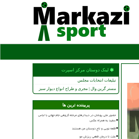
لینک دوستان مركز اسپرت
تبلیغات انتخابات مجلس
مستر گرین وال | مجری و طراح انواع دیوار سبز
پربیننده ترین ها
حضور ملی پوشان در دیدارهای مرحله گروهی جام جهانی با لباس
سفید به همراه عکس
قلعه نویی و تاج دوستان من هستند
علت تا درمان قطعی ریزش مو