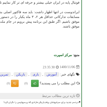
فوتبال پایه در ایران خیلی بیشتر و حرفه ای تر کار نماییم ت
ایراندوست در انتها اظهار داشت: باید سه فاکتور اصلی 
مسابقات تدارکاتی حداقل هر ۲،
موفق باشیم. اگر طبق این برنامه پیش برویم در جام ملت ها
موفق باشند.
منبع:
مركز اسپرت
1400/11/06
23:35:30
تگهای خبر:
آموزش
,
بازی
,
بازیكن
,
تمرین
این مطلب را می پسندید؟
(0)
(0)
تازه ترین مطالب مرتبط
دردسر جدید برای سرخپوشان پیام بازیکن مازادی که پرسپولیس را نگران کرد!