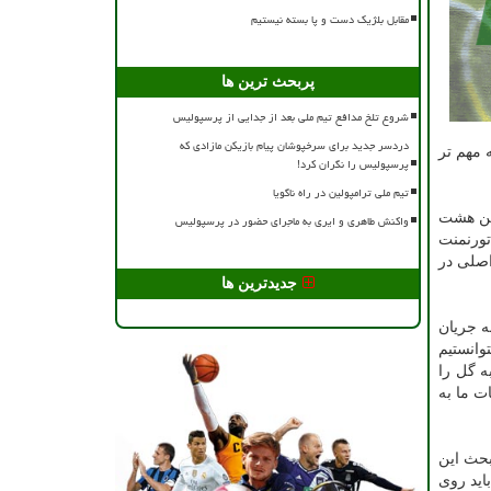
مقابل بلژیک دست و پا بسته نیستیم
پربحث ترین ها
شروع تلخ مدافع تیم ملی بعد از جدایی از پرسپولیس
دردسر جدید برای سرخپوشان پیام بازیکن مازادی که
ه مهم تر
پرسپولیس را نگران کرد!
تیم ملی ترامپولین در راه ناگویا
این هشت
واکنش طاهری و ایری به ماجرای حضور در پرسپولیس
تورنمنت
اصلی در
جدیدترین ها
ه جریان
وانستیم
ه گل را
ت ما به
بحث این
اید روی