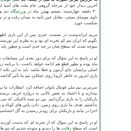
۳۰ دقیقه چهارشنبه، ششم بهمن ماه در
ورزشگاه
دی وا
ناوی مومبای بمبئی، مقابل چین تایپه به میدان رفت و در نه
شکست خورد.
مریم ایراندوست در نشست خبری پس از این بازی اظهار
بگویم که ایران تیم کم تجربه ای بود و به نظرم این تورنمنت
متوجه شدند که سطح شان در چه حدی است و چطور باید
او در پاسخ به این سؤال که برای دور بعدی این مسابقات چ
ماه بوده و بطور قطع هم ادامه خواهد داشت، با برنامه ر
اصلی برایشان جای آزمون و خطا نباشد. باید به این نکته ا
بازی امروز به خاطر کرونا روی عملکرد تیم ما تأثیر گذاشت
سرمربی تیم ملی فوتبال بانوان اضافه کرد: انتظارات ما برآ
بیندازند و با اعتماد به نفس بالایی به دروازه حریف برسن
بازیکنان را به بازی برگردانیم. بین دو نیمه تاکتیکی که م
نداشتیم. هدف ما بازی روی زمین، دادن پاس های کوتاه و رس
اجرا در نیامد و بازیکنان برای زودتر رسیدن به گل احساس
او در پاسخ به این سؤال که از تجربه ای که بدست آوردید 
است که سطح
رقابت
ها را دیدیم و متوجه شدیم که تیم ها