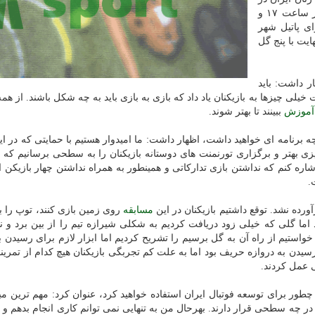
آخرین دیدار خود از مرحله گروهی جام ملت های آسیا از ساعت ۱۷ و
ی پاتیل شهر
ایت با پنج گل
 داشت: باید
 خیلی چیزها به بازیکنان یاد داد که بازی به بازی باید به چه شکل باشند. از هم
آموزش
ببینند تا بهتر شوند.
ه برنامه ای خواهید داشت، اظهار داشت: ما امیدوار هستیم با حمایتی که در 
یزی بهتر و برگزاری تورنمنت های دوستانه بازیکنان را به سطحی برسانیم که 
شاره کنم که نداشتن بازی تدارکاتی و همینطور به همراه نداشتن چهار بازیکن 
.
ورده نشد. توقع داشتیم بازیکنان در این
مسابقه
روی زمین بازی کنند، توپ را ب
د اما گلی که خیلی زود دریافت کردیم به شکلی شیرازه تیم را از بین برد و نت
ی خواستیم از راه آن به گل برسیم را تشریح کردیم اما ابزار لازم برای رسیدن ب
یدن به دروازه حریف بود اما به علت کم تجربگی بازیکنان هیچ کدام از تمرینا
ی عمل کردند.
چطور برای توسعه فوتبال ایران استفاده خواهید کرد، عنوان کرد: مهم ترین م
 در چه سطحی قرار دارند. بهرحال من به تنهایی نمی توانم کاری انجام بدهم و ب