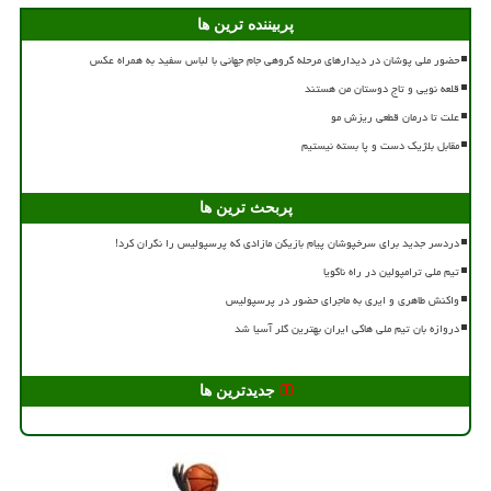
پربیننده ترین ها
حضور ملی پوشان در دیدارهای مرحله گروهی جام جهانی با لباس سفید به همراه عکس
قلعه نویی و تاج دوستان من هستند
علت تا درمان قطعی ریزش مو
مقابل بلژیک دست و پا بسته نیستیم
پربحث ترین ها
دردسر جدید برای سرخپوشان پیام بازیکن مازادی که پرسپولیس را نگران کرد!
تیم ملی ترامپولین در راه ناگویا
واکنش طاهری و ایری به ماجرای حضور در پرسپولیس
دروازه بان تیم ملی هاکی ایران بهترین گلر آسیا شد
جدیدترین ها