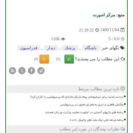
منبع:
مركز اسپرت
1400/11/04
21:28:32
1108
5
/
0.0
تگهای خبر:
باشگاه
,
پزشك
,
دیدار
,
فدراسیون
این مطلب را می پسندید؟
(0)
(0)
X
تازه ترین مطالب مرتبط
دردسر جدید برای سرخپوشان پیام بازیکن مازادی که پرسپولیس را نگران کرد!
واکنش طاهری و ایری به ماجرای حضور در پرسپولیس
رشته های بازیهای آسیایی در اولویت حمایت وزارت ورزش هستند
برنامه مرحله غائی لیگ ملت های والیبال ۲۰۲۶
نظرات بینندگان در مورد این مطلب