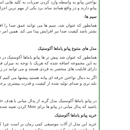
نواختن پیانو به واسطه وارد کردن ضربات به کلید هایی
پیانو دارند و در واقع همانند ساند برد یکی از مهم ترین اجز
سیم ها
:
همانطور که عنوان شد، سیم ها می توانند عمق صدا را ا
بشتر باشد کیفیت صدا نیز افزایش پیدا می کند. همین امر س
مدل های متنوع پیانو یاماها آکوستیک
همانطور که عنوان شد پیش تر ها پیانو یاماها آکوستیک در
به این مجموعه اضافه شده که هریک با توجه به میزان ف
دارای قابلیت های منحصر به فردی هستند و می توانید در زما
اگر به دنبال نواختن حرفه ای پیانه هستید پیشنها می کنیم ک
بلند تری و صدای تولید شده از کیفیت و قدرت بیشتری برخ
در پیانو یاماها آکوستیک مدل گرند از پدال میانی با هدف
to
باشید که پدال میانی در پیانو ها برای
Mute
کردن تعبیه شده و
خرید
پیانو یاماها آکوستیک
خرید این مدل از آلات موسیقی کمی زمان بر است چرا که ش
پیانو داشته باشید. کیفیت سیم، چکش و ساندبرد از اهمیت