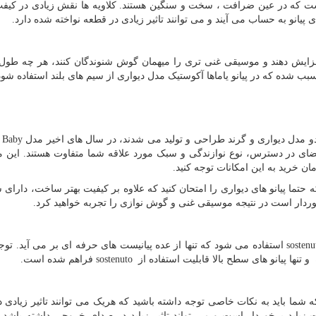
 است که در عین ضرافت ، سخت و سنگین هستند. کلاویه ها نقش زیادی در کی
ای پیانو به حساب می آیند و می توانند تاثیر زیادی در قطعه نواخته شده دارد.
فزایش دهند و موسیقی غنی تری را میهمان گوش شنوندگان کنند، هر چه طول
بب شده که در پیانو یاماها آکوستیک مدل دیواری از سیم های بلند استفاده شود
 دو مدل دیواری و گرند طراحی و تولید می شدند، در سال های اخیر مدل
Baby
گ
ضای در دسترس، نوع نوازندگی و سبک مورد علاقه شما متفاوت هستند. این 
ن خرید به این امکانات توجه کنید.
ه حتما پیانو های دیواری را امتحان کنید که علاوه بر کیفیت بهتر ساخت، دارای 
وردار است در نتیجه موسیقی غنی و گوش نوازی را تجربه خواهید کرد.
sostenu
استفاده می شود که تنها از عده پیانیست های حرفه ای بر می آید. توج
 تنها پیانو های سطح بالا قابلیت استفاده از
sostenuto
فراهم شده است.
ما باید به نکات خاصی توجه داشته باشید که هریک می توانند تاثیر زیادی 
 زیاید برخوردار است و می تواند تاثیر زیاید در صدای خروجی داشته باشد.