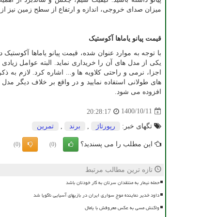
میزان صدای خروجی، اندازه و ارتفاع از سطح زمین نیز از د
قیمت پیانو یاماها آکوستیک
با توجه به موارد عنوان شده، قیمت پیانو یاماها آکوستی
یکی از مدل های آن را خریداری نماید. البته عوامل زیادی 
اجزا، نرمی و راحتی کلاویه ها و... اشاره کرد. لازم به ذ
های طولانی استفاده نمایید و در واقع بر خلاف دیگر م
افزوده می شود.
1400/10/11
20:28:17
تگهای خبر:
رپورتاژ
,
برند
,
تمرین
این مطلب را می پسندید؟
(0)
(0)
تازه ترین مطالب مرتبط
حمله نیمار به منتقدان سرتان به کار خودتان باشد
داود خدیر نماینده موج سواری ایران در بازیهای آسیایی ناگویا شد
واکنش مسی به عکس معروفش با یامال