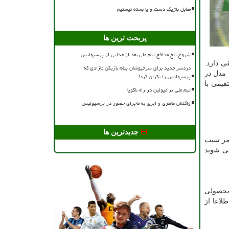
مقابل بلژیک دست و پا بسته نیستیم
پربحث ترین ها
شروع تلخ مدافع تیم ملی بعد از جدایی از پرسپولیس
 دارد.
دردسر جدید برای سرخپوشان پیام بازیکن مازادی که
 مدل در
پرسپولیس را نگران کرد!
قیمی با
تیم ملی ترامپولین در راه ناگویا
واکنش طاهری و ایری به ماجرای حضور در پرسپولیس
جدیدترین ها
امر سبب
می شوند
 محصولی
لاعا از