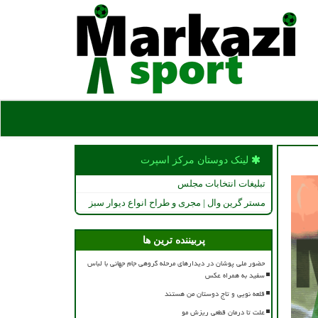
لینک دوستان مركز اسپرت
تبلیغات انتخابات مجلس
مستر گرین وال | مجری و طراح انواع دیوار سبز
پربیننده ترین ها
حضور ملی پوشان در دیدارهای مرحله گروهی جام جهانی با لباس
سفید به همراه عکس
قلعه نویی و تاج دوستان من هستند
علت تا درمان قطعی ریزش مو