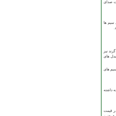
فت صدای
 سیم ها
.
رند نیز
مدل های
سیم های
ه داشته
در قیمت
 همچنین