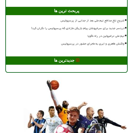
پربحث ترین ها
شروع تلخ مدافع تیم ملی بعد از جدایی از پرسپولیس
دردسر جدید برای سرخپوشان پیام بازیکن مازادی که پرسپولیس را نگران کرد!
تیم ملی ترامپولین در راه ناگویا
واکنش طاهری و ایری به ماجرای حضور در پرسپولیس
جدیدترین ها