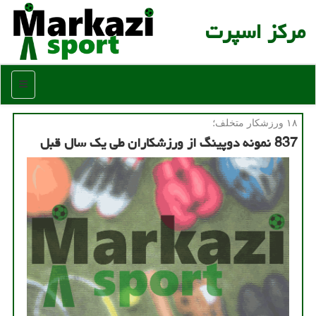
مركز اسپرت
منو
۱۸ ورزشكار متخلف؛
837 نمونه دوپینگ از ورزشکاران طی یک سال قبل