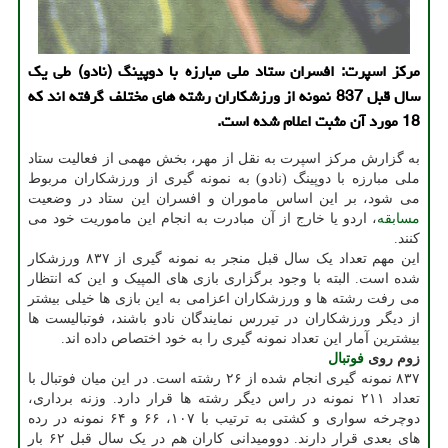
مرکز اسپرت: افسران ستاد ملی مبارزه با دوپینگ (نادو) طی یک
سال قبل 837 نمونه از ورزشکاران رشته های مختلف گرفته اند که
18 مورد آن مثبت اعلام شده است.
به گزارش مرکز اسپرت به نقل از مهر، بخش مهمی از فعالیت ستاد
ملی مبارزه با دوپینگ (نادو) به نمونه گیری از ورزشکاران مربوط
می شود، بر این اساس ماموران و افسران این ستاد در وضعیت
مسابقه
، اردو یا خارج از آن مبادرت به انجام این ماموریت خود می
کنند.
این مهم تعداد یک سال قبل منجر به نمونه گیری از ۸۳۷ ورزشکار
شده است. البته با وجود برگزاری بازی های المپیک و این که انتظار
می رفت رشته ها و ورزشکاران اعزامی به این بازی ها خیلی بیشتر
از دیگر ورزشکاران در تیررس نمایندگان نادو باشند، فوتبالیست ها
بیشترین آمار این تعداد نمونه گیری را به خود اختصاص داده اند.
زوم روی
فوتبال
۸۳۷ نمونه گیری انجام شده از ۲۶ رشته است. در این میان فوتبال با
تعداد ۲۱۱ نمونه در راس دیگر رشته ها قرار دارد. وزنه برداری،
دوچرخه سواری و کشتی به ترتیب با ۱۰۷، ۶۶ و ۶۴ نمونه در رده
های بعدی قرار دارند. دوومیدانی کاران هم در یک سال قبل ۶۲ بار