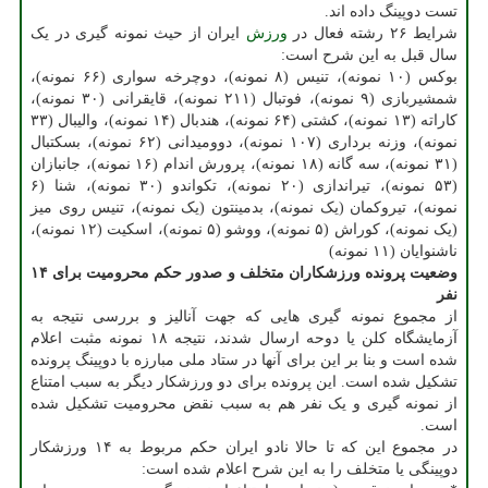
تست دوپینگ داده اند.
شرایط ۲۶ رشته فعال در
ورزش
ایران از حیث نمونه گیری در یک
سال قبل به این شرح است:
بوکس (۱۰ نمونه)، تنیس (۸ نمونه)، دوچرخه سواری (۶۶ نمونه)،
شمشیربازی (۹ نمونه)، فوتبال (۲۱۱ نمونه)، قایقرانی (۳۰ نمونه)،
کاراته (۱۳ نمونه)، کشتی (۶۴ نمونه)، هندبال (۱۴ نمونه)، والیبال (۳۳
نمونه)، وزنه برداری (۱۰۷ نمونه)، دوومیدانی (۶۲ نمونه)، بسکتبال
(۳۱ نمونه)، سه گانه (۱۸ نمونه)، پرورش اندام (۱۶ نمونه)، جانبازان
(۵۳ نمونه)، تیراندازی (۲۰ نمونه)، تکواندو (۳۰ نمونه)، شنا (۶
نمونه)، تیروکمان (یک نمونه)، بدمینتون (یک نمونه)، تنیس روی میز
(یک نمونه)، کوراش (۵ نمونه)، ووشو (۵ نمونه)، اسکیت (۱۲ نمونه)،
ناشنوایان (۱۱ نمونه)
وضعیت پرونده ورزشکاران متخلف و صدور حکم محرومیت برای ۱۴
نفر
از مجموع نمونه گیری هایی که جهت آنالیز و بررسی نتیجه به
آزمایشگاه کلن یا دوحه ارسال شدند، نتیجه ۱۸ نمونه مثبت اعلام
شده است و بنا بر این برای آنها در ستاد ملی مبارزه با دوپینگ پرونده
تشکیل شده است. این پرونده برای دو ورزشکار دیگر به سبب امتناع
از نمونه گیری و یک نفر هم به سبب نقض محرومیت تشکیل شده
است.
در مجموع این که تا حالا نادو ایران حکم مربوط به ۱۴ ورزشکار
دوپینگی یا متخلف را به این شرح اعلام شده است: