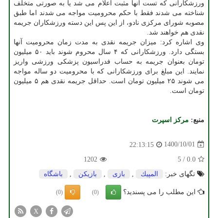
ورزشکارانی که تست آنها مثبت اعلام می شد یا به صورتی متخلف
شناخته می شدند فقط با حکم محرومیت مواجه می شدند اما طبق
مصوبه شورای مرکزی نادو، از این پس این دسته ورزشکاران جریمه
نقدی هم خواهند شد.
وی اشاره کرد: میزان جریمه نقدی به مدت زمان محرومیت آنها
بستگی دارد. ورزشکارانی که ۴ سال محروم شوند باید ۵۰ میلیون
تومان بعنوان جریمه به حساب فدراسیون پزشکی ورزشی واریز
نمایند. این مبلغ برای ورزشکارانی که با محرومیت دو ساله مواجه
می شوند ۲۵ میلیون تومان است. حداقل جریمه نقدی هم ۵ میلیون
تومان است.
منبع:
مركز اسپرت
1400/10/01
22:13:15
1202
5
/
0.0
تگهای خبر:
المپیك
,
بازی
,
بازیكن
,
باشگاه
این مطلب را می پسندید؟
(0)
(0)
X