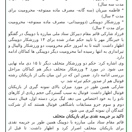
مدت سه سال)
* فاطمه میریان (سه گانه- مصرف ماده ممنوعه- محرومیت برای
مدت ۳ سال)
* ورزشکار دوپینگی (دوومیدانی- مصرف ماده ممنوعه- محرومیت
برای مدت ۲ سال)
فرزاد شارکی قائم مقام دبیرکل ستاد ملی مبارزه با دوپینگ در گفتگو
با خبرنگار مهر با تایید حکم صادر شده برای ۱۴ ورزشکار دوپینگی
اظهار داشت: البته تا به امروز حکم محرومیت دو ورزشکار والیبال و
تیراندازی به انتها رسیده اما محرومیت دیگر دوپینگی ها کماکان ادامه
دارد.
وی اشاره کرد: حکم دو ورزشکار متخلف دیگر تا ۱۵ دی ماه نهایی
می شود. در مورد ۴ ورزشکار متخلف دیگر هم کماکان مراحل
بررسی ادامه دارد. ضمن این که در این میان یکی از بازیکنان رشته
فوتبال هم از صدور حکم تبرئه شد. پ
شارکی همین طور در مورد میزان بالای نمونه گیری از بازیکنان
فوتبال اظهار داشت: فوتبال به سبب گستردگی حجم زیادی از کارهای
نادو را به خود اختصاص می دهد. لیگ برتر، دسته اول، فینال دسته
دوم و سوم جزو مسابقات باشگاهی فوتبال هستند که از شرکت
کنندگان آن نمونه گیری می شود.
تاکید بر جریمه نقدی برای بازیکنان متخلف
قائم مقام ستاد ملی مبارزه با دوپینگ همین طور بر جریمه نقدی
برای بازیکنان متخلف اصرار کرد و اظهار داشت: تا قبل از