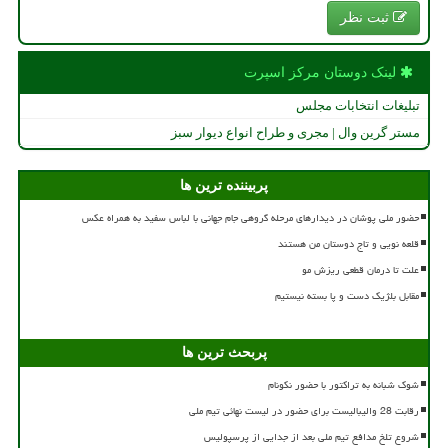
ثبت نظر
لینک دوستان مركز اسپرت
تبلیغات انتخابات مجلس
مستر گرین وال | مجری و طراح انواع دیوار سبز
پربیننده ترین ها
حضور ملی پوشان در دیدارهای مرحله گروهی جام جهانی با لباس سفید به همراه عکس
قلعه نویی و تاج دوستان من هستند
علت تا درمان قطعی ریزش مو
مقابل بلژیک دست و پا بسته نیستیم
پربحث ترین ها
شوک شبانه به تراکتور با حضور نکونام
رقابت 28 والیبالیست برای حضور در لیست نهائی تیم ملی
شروع تلخ مدافع تیم ملی بعد از جدایی از پرسپولیس