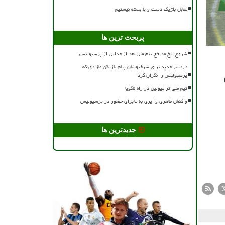
مقابل بلژیک دست و پا بسته نیستیم
پربحث ترین ها
شروع تلخ مدافع تیم ملی بعد از جدایی از پرسپولیس
دردسر جدید برای سرخپوشان پیام بازیکن مازادی که
پرسپولیس را نگران کرد!
تیم ملی ترامپولین در راه ناگویا
واکنش طاهری و ایری به ماجرای حضور در پرسپولیس
جدیدترین ها