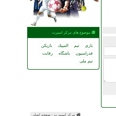
موضوع های مركز اسپرت
بازی
تیم
المپیك
بازیكن
فدراسیون
باشگاه
رقابت
تیم ملی
مرکز اسپورت - صفحه اصلی