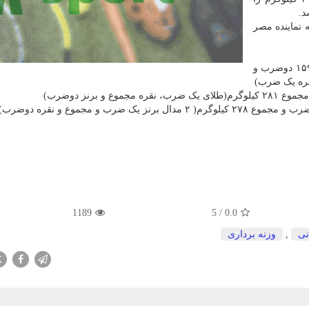
د.
 نماینده مصر
۱- یونگ هی سان از کره جنوبی با رکورد۱۲۳ یک ضرب، ۱۵۹ دوضرب و
1189
5
/
0.0
نی
,
وزنه برداری
X