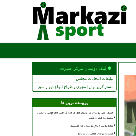
لینک دوستان مركز اسپرت
تبلیغات انتخابات مجلس
مستر گرین وال | مجری و طراح انواع دیوار سبز
پربیننده ترین ها
حضور ملی پوشان در دیدارهای مرحله گروهی جام جهانی با لباس
سفید به همراه عکس
قلعه نویی و تاج دوستان من هستند
علت تا درمان قطعی ریزش مو