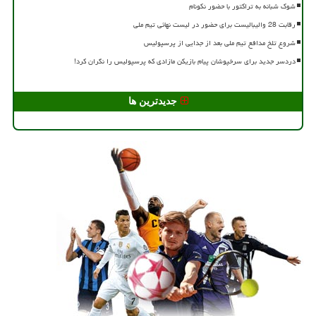
شوک شبانه به تراکتور با حضور نکونام
رقابت 28 والیبالیست برای حضور در لیست نهائی تیم ملی
شروع تلخ مدافع تیم ملی بعد از جدایی از پرسپولیس
دردسر جدید برای سرخپوشان پیام بازیکن مازادی که پرسپولیس را نگران کرد!
جدیدترین ها