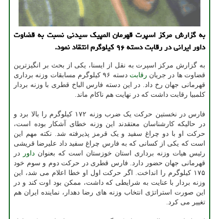
به گزارش مرکز اسپرت قهرمان المپیک سیدنی نسبت به قضاوت
داور ایرانی در رقابت دسته ۹۶ کیلوگرم انتقاد نمود.
به گزارش مرکز اسپرت به نقل از ایسنا، یکی از بحث بر انگیزترین
قضاوت ها در جریان
رقابت
دسته ۹۶ کیلوگرم مسابقات وزنه برداری
قهرمانی جهان رخ داد. در این دسته فارس الباخ قطری با وزنه بردار
کلمبیا رقابت داشت که در نهایت هم ناکام ماند.
فارس در نخستین حرکت یک ضرب وزنه ۱۷۲ کیلوگرم را بالا برد و
در حالیکه کارشناسان معتقدند این وزنه خطای آشکار بوده است،
حرکت او با دو چراغ سفید و یک قرمز پذیرفته شد. نکته مهم این
است که یکی از کسانی که به فارس چراغ سفید داد علیرضا قریشی
رئیس هیات وزنه برداری استان خوزستان است که بعنوان
داور
در
قهرمانی جهان حضور دارد. فارس قطری در حرکت دوم و سوم خود
۱۷۵ کیلوگرم را انداخت. اگر حرکت اول او خطا اعلام می شد، این
وزنه بردار با عنایت به شرایطی که داشت، ممکن بود اوت کند و در
این صورت استراتژی انتخاب وزنه های رضا دهدار، نماینده ایران هم
تغییر می کرد.