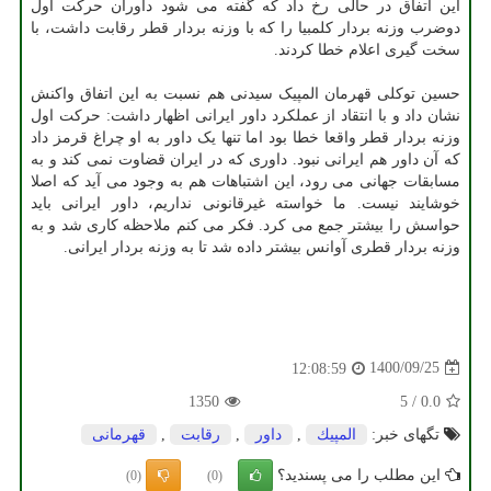
این اتفاق در حالی رخ داد که گفته می شود داوران حرکت اول
دوضرب وزنه بردار کلمبیا را که با وزنه بردار قطر رقابت داشت، با
سخت گیری اعلام خطا کردند.
حسین توکلی قهرمان المپیک سیدنی هم نسبت به این اتفاق واکنش
نشان داد و با انتقاد از عملکرد داور ایرانی اظهار داشت: حرکت اول
وزنه بردار قطر واقعا خطا بود اما تنها یک داور به او چراغ قرمز داد
که آن داور هم ایرانی نبود. داوری که در ایران قضاوت نمی کند و به
مسابقات جهانی می رود، این اشتباهات هم به وجود می آید که اصلا
خوشایند نیست. ما خواسته غیرقانونی نداریم، داور ایرانی باید
حواسش را بیشتر جمع می کرد. فکر می کنم ملاحظه کاری شد و به
وزنه بردار قطری آوانس بیشتر داده شد تا به وزنه بردار ایرانی.
1400/09/25
12:08:59
1350
5
/
0.0
تگهای خبر:
المپیك
,
داور
,
رقابت
,
قهرمانی
این مطلب را می پسندید؟
(0)
(0)