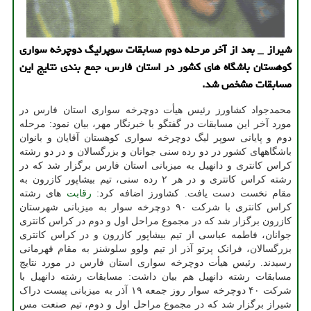
شیراز _ بعد از آخر مرحله دوم مسابقات سوپرلیگ دوچرخه سواری
کوهستان باشگاه های کشور در استان فارس، جمع بندی نتایج این
مسابقات مشخص شد.
محمدجواد کشاورز رئیس هیأت دوچرخه سواری استان فارس در
مورد آخر این مسابقات در گفتگو با خبرنگار مهر، بیان نمود: مرحله
دوم و پایانی سوپر لیگ دوچرخه سواری کوهستان آقایان و بانوان
باشگاههای کشور در دو رده سنی جوانان و بزرگسالان و در دو رشته
کراس کانتری و دانهیل به میزبانی استان فارس برگزار شد که در
رشته کراس کانتری و در هر ۲ رده سنی، تیم بیشاپور کازرون به
مقام نخست دست یافت. کشاورز اضافه کرد:
رقابت
های رشته
کراس کانتری با شرکت ۹۰ دوچرخه سوار به میزبانی شهرستان
کازرون برگزار شد که در مجموع مراحل اول و دوم در کراس کانتری
جوانان، فاطمه عباسی از تیم بیشاپور کازرون و در کراس کانتری
بزرگسالان، فرانک پرتو آذر از تیم ولوو سلوشنز به مقام قهرمانی
رسیدند. رئیس هیأت دوچرخه سواری استان فارس در مورد نتایج
مسابقات رشته دانهیل هم بیان داشت: مسابقات رشته دانهیل با
شرکت ۴۰ دوچرخه سوار روز جمعه ۱۹ آذر به میزبانی پیست دراک
شیراز برگزار شد که در مجموع مراحل اول و دوم، تیم صنعت مس