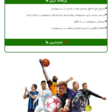
پربحث ترین ها
شروع تلخ مدافع تیم ملی بعد از جدایی از پرسپولیس
دردسر جدید برای سرخپوشان پیام بازیکن مازادی که پرسپولیس را نگران کرد!
تیم ملی ترامپولین در راه ناگویا
واکنش طاهری و ایری به ماجرای حضور در پرسپولیس
جدیدترین ها