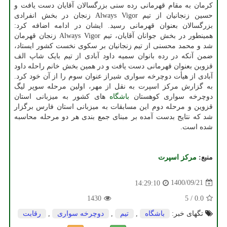
کرمان به مقام قهرمانی رده سنی بزرگسالان آقایان دست یافت و
حسین زنجانیان از تیم Always Vigor زنجان در بخش انفرادی
بزرگسالان بعنوان قهرمانی رسید. ایشان در ادامه اضافه کرد:
همینطور در بخش جوانان آقایان، تیم Always Vigor زنجان قهرمان
شد و محمد محسنی از تیم زنجانیان بر سکوی نخست کشور ایستاد،
ضمن آنکه در رده بانوان سمیه داود آبادی از تیم بایک شاپ الف
قزوین بعنوان قهرمانی دست یافت و در همین بخش خانم راحله داود
آبادی از هیأت دوچرخه سواری شیراز عنوان سوم را از آن خود کرد.
به گزارش مرکز اسپرت به نقل از مهر، اولین مرحله سوپر لیگ
دوچرخه سواری کوهستان
باشگاه
های کشور به میزبانی استان
قزوین و مرحله دوم این مسابقات به میزبانی استان فارس برگزار
شد که نتایج بدست آمده بر مبنای جمع بندی هر دو مرحله محاسبه
شده است.
منبع:
مركز اسپرت
1400/09/21
14:29:10
1430
5
/
0.0
تگهای خبر:
باشگاه
,
تیم
,
دوچرخه سواری
,
رقابت