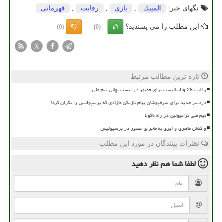
تگهای خبر:
المپیك
,
بازی
,
رقابت
,
قهرمانی
این مطلب را می پسندید؟
(0)
(0)
X
تازه ترین مطالب مرتبط
رقابت 28 والیبالیست برای حضور در لیست نهائی تیم ملی
دردسر جدید برای سرخپوشان پیام بازیکن مازادی که پرسپولیس را نگران کرد!
تیم ملی ترامپولین در راه ناگویا
واکنش طاهری و ایری به ماجرای حضور در پرسپولیس
نظرات بینندگان در مورد این مطلب
لطفا شما هم
نظر دهید