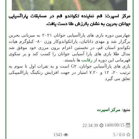
مرکز اسپرت: قم نماینده تکواندو قم در مسابقات پاراآسیایی
جوانان بحرین به نشان باارزش طلا دست یافت.
چهارمین دوره بازی های پاراآسیایی جوانان ۲۰۲۱ به میزبانی بحرین
برگزار شد و مهدی دانائیان، پاراتکواندوکار وزن ۸۰- کیلوگرم هیات
تکواندو استان قم، در نخستین اعزام برون مرزی خود موفق شد
مدال طلا بازی های پارا آسیایی جوانان را کسب کند و بر سکوی
قهرمانی این دوره از
رقابت
ها بایستد.
بازی های پاراآسیایی جوانان، G۲ است و به نفرات اول تا سوم به
ترتیب ۲۰، ۱۲ و ۷.۲۰ امتیاز در جهت افزایش رنکینگ پاراالمپیکی
تعلق می گیرد.
منبع:
مركز اسپرت
1400/09/15
22:34:39
1343
5
/
0.0