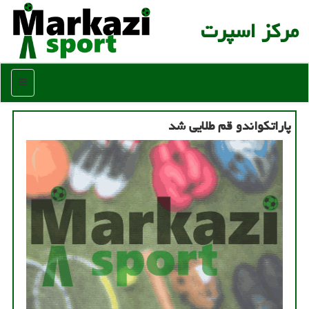
مركز اسپرت
منو
پاراتکواندو قم طلایی شد