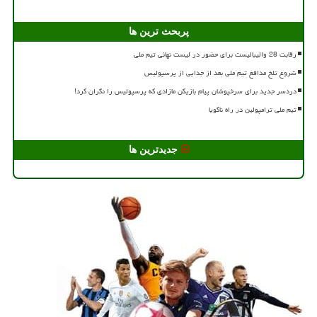
پربحث ترین ها
رقابت 28 والیبالیست برای حضور در لیست نهائی تیم ملی
شروع تلخ مدافع تیم ملی بعد از جدایی از پرسپولیس
دردسر جدید برای سرخپوشان پیام بازیکن مازادی که پرسپولیس را نگران کرد!
تیم ملی ترامپولین در راه ناگویا
جدیدترین ها